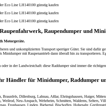
r, Raupenfahrwerk, Raupendumper und Min
h Motorgeräte.
ren und unkomplizierten Transport sperriger Güter. Sie sind dafür ges
Minidumper mit Raupenantrieb dann überall hin zu transportieren. Ega
der in der Landwirstchaft: diese Raddumper sind immer die richtigen H
hr Händler für Minidumper, Raddumper un
n, Braunfels, Dillenburg, Lahnau, Aßlar, Ehringshausen, Haiger, Mitt
 Weilrod, Neu-Anspach, Wehrheim, Schmitten, Waldems, Selters, Vill
enau, Fronhausen, Linden, Biebertal, Bischoffen, Hohenahr, Greifenst