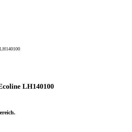
e LH140100
Ecoline LH140100
ereich.