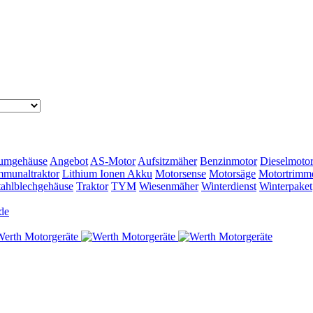
umgehäuse
Angebot
AS-Motor
Aufsitzmäher
Benzinmotor
Dieselmoto
munaltraktor
Lithium Ionen Akku
Motorsense
Motorsäge
Motortrimm
tahlblechgehäuse
Traktor
TYM
Wiesenmäher
Winterdienst
Winterpaket
de