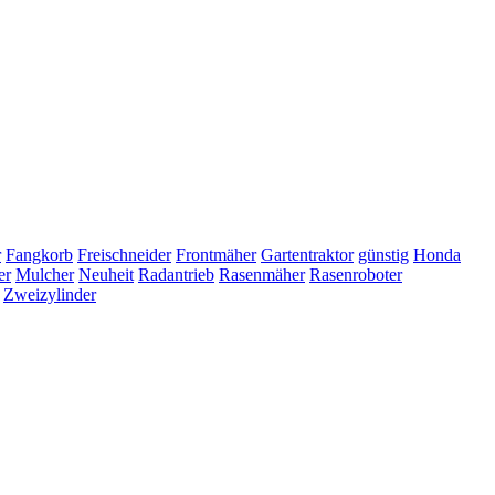
r
Fangkorb
Freischneider
Frontmäher
Gartentraktor
günstig
Honda
er
Mulcher
Neuheit
Radantrieb
Rasenmäher
Rasenroboter
Zweizylinder