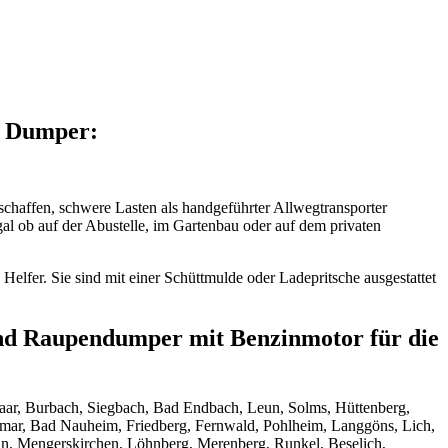
i Dumper:
chaffen, schwere Lasten als handgeführter Allwegtransporter
l ob auf der Abustelle, im Gartenbau oder auf dem privaten
elfer. Sie sind mit einer Schüttmulde oder Ladepritsche ausgestattet
d Raupendumper mit Benzinmotor für die
enaar, Burbach, Siegbach, Bad Endbach, Leun, Solms, Hüttenberg,
mar, Bad Nauheim, Friedberg, Fernwald, Pohlheim, Langgöns, Lich,
ein, Mengerskirchen, Löhnberg, Merenberg, Runkel, Beselich,