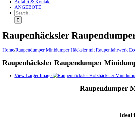
Anfahrt & Kontakt
ANGEBOTE
Raupenhäcksler Raupendumper
Home
/
Raupendumper Minidumper Häcksler mit Raupenfahrwerk Ec
Raupenhäcksler Raupendumper Minidump
View Larger Image
Raupendumper 
Ideal 