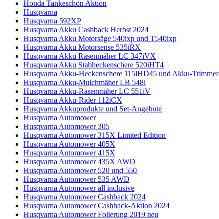
Honda Tankeschön Aktion
Husqvarna
Husqvarna 592XP
Husqvarna Akku Cashback Herbst 2024
Husqvarna Akku Motorsäge 540ixp und T540ixp
Husqvarna Akku Motorsense 535iRX
Husqvarna Akku Rasenmäher LC 347iVX
Husqvarna Akku Stabheckenschere 520iHT4
Husqvarna Akku-Heckenschere 115iHD45 und Akku-Trimmer 1
Husqvarna Akku-Mulchmäher LB 548i
Husqvarna Akku-Rasenmäher LC 551iV
Husqvarna Akku-Rider 112iCX
Husqvarna Akkuprodukte und Set-Angebote
Husqvarna Automower
Husqvarna Automower 305
Husqvarna Automower 315X Limited Edition
Husqvarna Automower 405X
Husqvarna Automower 415X
Husqvarna Automower 435X AWD
Husqvarna Automower 520 und 550
Husqvarna Automower 535 AWD
Husqvarna Automower all inclusive
Husqvarna Automower Cashback 2024
Husqvarna Automower Cashback-Aktion 2024
Husqvarna Automower Folierung 2019 neu