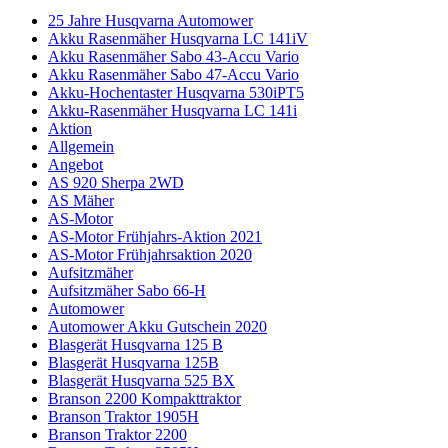
25 Jahre Husqvarna Automower
Akku Rasenmäher Husqvarna LC 141iV
Akku Rasenmäher Sabo 43-Accu Vario
Akku Rasenmäher Sabo 47-Accu Vario
Akku-Hochentaster Husqvarna 530iPT5
Akku-Rasenmäher Husqvarna LC 141i
Aktion
Allgemein
Angebot
AS 920 Sherpa 2WD
AS Mäher
AS-Motor
AS-Motor Frühjahrs-Aktion 2021
AS-Motor Frühjahrsaktion 2020
Aufsitzmäher
Aufsitzmäher Sabo 66-H
Automower
Automower Akku Gutschein 2020
Blasgerät Husqvarna 125 B
Blasgerät Husqvarna 125B
Blasgerät Husqvarna 525 BX
Branson 2200 Kompakttraktor
Branson Traktor 1905H
Branson Traktor 2200