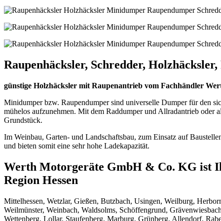
Raupenhäcksler, Schredder, Holzhäcksle
günstige
Holzhäcksler mit Raupenantrieb
vom Fachhändler Wert
Minidumper bzw. Raupendumper sind universelle Dumper für den siche
mühelos aufzunehmen. Mit dem Raddumper und Allradantrieb oder als 
Grundstück.
Im Weinbau, Garten- und Landschaftsbau, zum Einsatz auf Baustellen o
und bieten somit eine sehr hohe Ladekapazität.
Werth Motorgeräte GmbH & Co. KG ist I
Region Hessen
Mittelhessen, Wetzlar, Gießen, Butzbach, Usingen, Weilburg, Herbor
Weilmünster, Weinbach, Waldsolms, Schöffengrund, Grävenwiesbach,
Wettenberg, Lollar, Staufenberg, Marburg, Grünberg, Allendorf, Rab