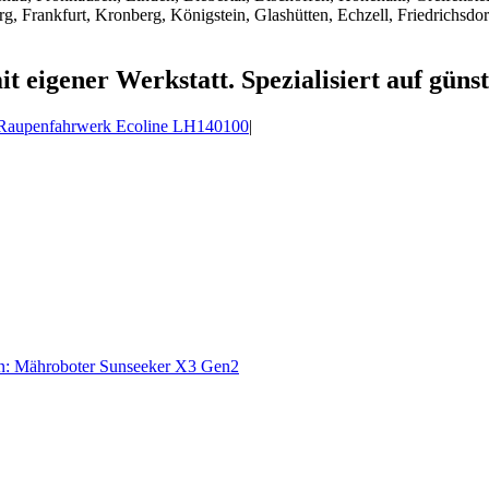
Frankfurt, Kronberg, Königstein, Glashütten, Echzell, Friedrichsdo
it eigener Werkstatt. Spezialisiert auf gün
 Raupenfahrwerk Ecoline LH140100
|
in: Mähroboter Sunseeker X3 Gen2