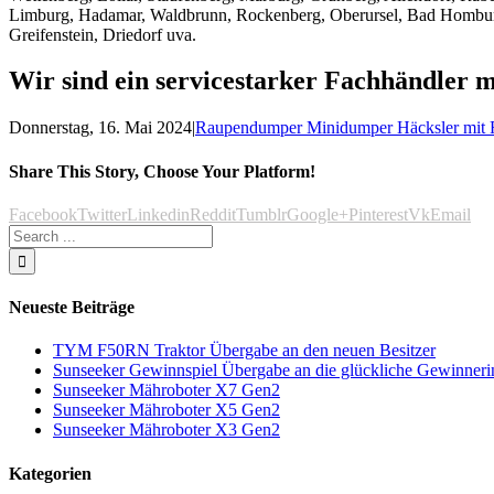
Limburg, Hadamar, Waldbrunn, Rockenberg, Oberursel, Bad Homburg, 
Greifenstein, Driedorf uva.
Wir sind ein servicestarker Fachhändler m
Donnerstag, 16. Mai 2024
|
Raupendumper Minidumper Häcksler mit
Share This Story, Choose Your Platform!
Facebook
Twitter
Linkedin
Reddit
Tumblr
Google+
Pinterest
Vk
Email
Neueste Beiträge
TYM F50RN Traktor Übergabe an den neuen Besitzer
Sunseeker Gewinnspiel Übergabe an die glückliche Gewinner
Sunseeker Mähroboter X7 Gen2
Sunseeker Mähroboter X5 Gen2
Sunseeker Mähroboter X3 Gen2
Kategorien