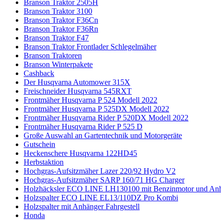
Branson Traktor 2505H
Branson Traktor 3100
Branson Traktor F36Cn
Branson Traktor F36Rn
Branson Traktor F47
Branson Traktor Frontlader Schlegelmäher
Branson Traktoren
Branson Winterpakete
Cashback
Der Husqvarna Automower 315X
Freischneider Husqvarna 545RXT
Frontmäher Husqvarna P 524 Modell 2022
Frontmäher Husqvarna P 525DX Modell 2022
Frontmäher Husqvarna Rider P 520DX Modell 2022
Frontmäher Husqvarna Rider P 525 D
Große Auswahl an Gartentechnik und Motorgeräte
Gutschein
Heckenschere Husqvarna 122HD45
Herbstaktion
Hochgras-Aufsitzmäher Lazer 220/92 Hydro V2
Hochgras-Aufsitzmäher SARP 160/71 HG Charger
Holzhäcksler ECO LINE LH130100 mit Benzinmotor und An
Holzspalter ECO LINE EL13/110DZ Pro Kombi
Holzspalter mit Anhänger Fahrgestell
Honda