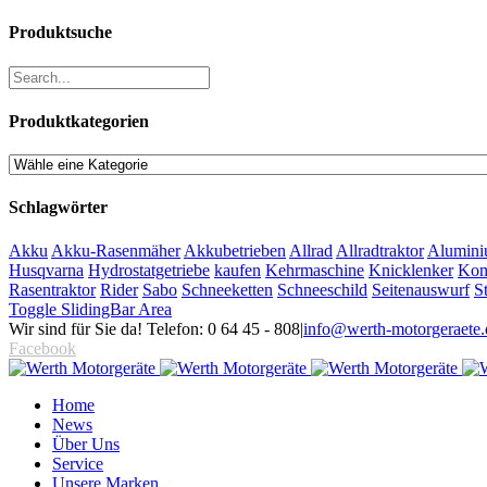
Produktsuche
Produktkategorien
Schlagwörter
Akku
Akku-Rasenmäher
Akkubetrieben
Allrad
Allradtraktor
Alumini
Husqvarna
Hydrostatgetriebe
kaufen
Kehrmaschine
Knicklenker
Kom
Rasentraktor
Rider
Sabo
Schneeketten
Schneeschild
Seitenauswurf
S
Toggle SlidingBar Area
Wir sind für Sie da! Telefon: 0 64 45 - 808
|
info@werth-motorgeraete.
Facebook
Home
News
Über Uns
Service
Unsere Marken