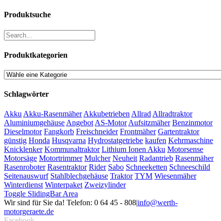
Produktsuche
Produktkategorien
Schlagwörter
Akku
Akku-Rasenmäher
Akkubetrieben
Allrad
Allradtraktor
Aluminiumgehäuse
Angebot
AS-Motor
Aufsitzmäher
Benzinmotor
Dieselmotor
Fangkorb
Freischneider
Frontmäher
Gartentraktor
günstig
Honda
Husqvarna
Hydrostatgetriebe
kaufen
Kehrmaschine
Knicklenker
Kommunaltraktor
Lithium Ionen Akku
Motorsense
Motorsäge
Motortrimmer
Mulcher
Neuheit
Radantrieb
Rasenmäher
Rasenroboter
Rasentraktor
Rider
Sabo
Schneeketten
Schneeschild
Seitenauswurf
Stahlblechgehäuse
Traktor
TYM
Wiesenmäher
Winterdienst
Winterpaket
Zweizylinder
Toggle SlidingBar Area
Wir sind für Sie da! Telefon: 0 64 45 - 808
|
info@werth-
motorgeraete.de
Facebook