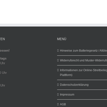
TEN
MENÜ
ossen!
Hinweise zum Batteriegesetz / Altöl
itags
Widerrufsrecht und Muster-Widerruf
 Uhr
Informationen zur Online-Streitbeil
0 Uhr
Plattform)
Datenschutzerklärung
 Uhr
Impressum
AGB