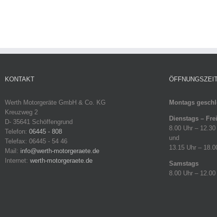
KONTAKT
ÖFFNUNGSZEI
Werth Motorgeräte GmbH & Co. KG
Montags geschl
Kreuzweg 2
Dienstags – Fre
D- 35641 Schöffengrund
8.00 Uhr – 12.30
Telefon:
06445 - 808
und
Telefax: 06445 - 54 46
13.15 Uhr – 18.0
Mail:
info@werth-motorgeraete.de
Internet:
werth-motorgeraete.de
Samstags
8.00 Uhr – 12.00