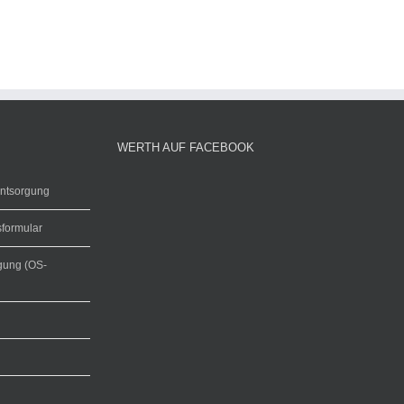
WERTH AUF FACEBOOK
entsorgung
sformular
egung (OS-