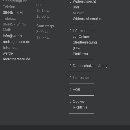
Schöffengrund
Widerrufsrecht
und
Telefon:
und
13.15 Uhr –
06445 - 808
Muster-
18.00 Uhr
Telefax:
Widerrufsformular
06445 - 54 46
Samstags
Mail:
Informationen
8.00 Uhr –
info@werth-
zur Online-
12.00 Uhr
motorgeraete.de
Streitbeilegung
Internet:
(OS-
werth-
Plattform)
motorgeraete.de
Datenschutzerklärung
Impressum
AGB
Cookie-
Richtlinie