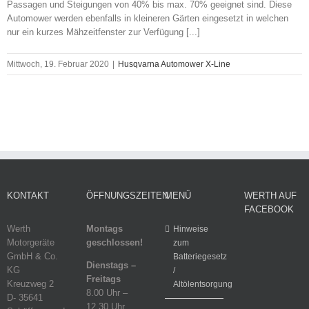
Passagen und Steigungen von 40% bis max. 70% geeignet sind. Diese
Automower werden ebenfalls in kleineren Gärten eingesetzt in welchen
nur ein kurzes Mähzeitfenster zur Verfügung [...]
Mittwoch, 19. Februar 2020
|
Husqvarna Automower X-Line
KONTAKT
ÖFFNUNGSZEITEN
MENÜ
WERTH AUF
FACEBOOK
Werth
Montags
Hinweise
Motorgeräte
geschlossen!
zum
GmbH & Co.
Batteriegesetz
Dienstags –
KG
/
Freitags
Kreuzweg 2
Altölentsorgung
8.00 Uhr –
D- 35641
12.30 Uhr