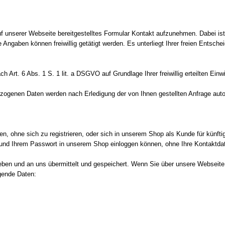
 auf unserer Webseite bereitgestelltes Formular Kontakt aufzunehmen. Dabei ist
ngaben können freiwillig getätigt werden. Es unterliegt Ihrer freien Entsc
rt. 6 Abs. 1 S. 1 lit. a DSGVO auf Grundlage Ihrer freiwillig erteilten Einwi
zogenen Daten werden nach Erledigung der von Ihnen gestellten Anfrage aut
ohne sich zu registrieren, oder sich in unserem Shop als Kunde für künftige 
sse und Ihrem Passwort in unserem Shop einloggen können, ohne Ihre Kontaktd
n und an uns übermittelt und gespeichert. Wenn Sie über unsere Webseite ei
lgende Daten: