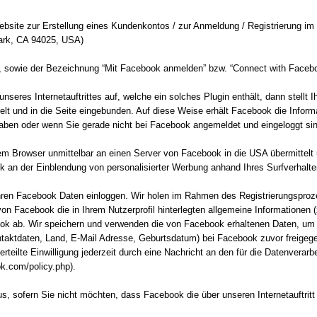
Website zur Erstellung eines Kundenkontos / zur Anmeldung / Registrierung 
ark, CA 94025, USA)
 sowie der Bezeichnung “Mit Facebook anmelden” bzw. “Connect with Faceboo
nseres Internetauftrittes auf, welche ein solches Plugin enthält, dann stellt
lt und in die Seite eingebunden. Auf diese Weise erhält Facebook die Informat
haben oder wenn Sie gerade nicht bei Facebook angemeldet und eingeloggt sin
rem Browser unmittelbar an einen Server von Facebook in die USA übermittelt u
 an der Einblendung von personalisierter Werbung anhand Ihres Surfverhalten
ren Facebook Daten einloggen. Wir holen im Rahmen des Registrierungsproze
n Facebook die in Ihrem Nutzerprofil hinterlegten allgemeine Informationen (z
ok ab. Wir speichern und verwenden die von Facebook erhaltenen Daten, um f
aktdaten, Land, E-Mail Adresse, Geburtsdatum) bei Facebook zuvor freigegeb
erteilte Einwilligung jederzeit durch eine Nachricht an den für die Datenvera
k.com/policy.php).
s, sofern Sie nicht möchten, dass Facebook die über unseren Internetauftrit