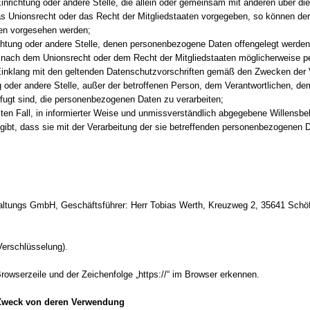
, Einrichtung oder andere Stelle, die allein oder gemeinsam mit anderen über
das Unionsrecht oder das Recht der Mitgliedstaaten vorgegeben, so können der
en vorgesehen werden;
richtung oder andere Stelle, denen personenbezogene Daten offengelegt werden,
ach dem Unionsrecht oder dem Recht der Mitgliedstaaten möglicherweise per
 Einklang mit den geltenden Datenschutzvorschriften gemäß den Zwecken der 
ng oder andere Stelle, außer der betroffenen Person, dem Verantwortlichen, de
efugt sind, die personenbezogenen Daten zu verarbeiten;
immten Fall, in informierter Weise und unmissverständlich abgegebene Willensb
gibt, dass sie mit der Verarbeitung der sie betreffenden personenbezogenen D
altungs GmbH, Geschäftsführer: Herr Tobias Werth, Kreuzweg 2, 35641 Schöf
Verschlüsselung).
owserzeile und der Zeichenfolge „https://“ im Browser erkennen.
Zweck von deren Verwendung