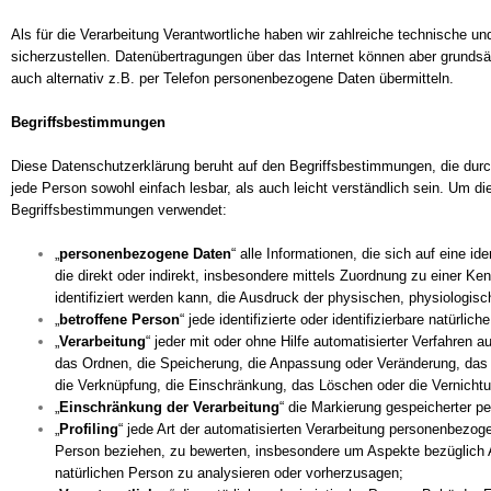
Als für die Verarbeitung Verantwortliche haben wir zahlreiche technisch
sicherzustellen. Datenübertragungen über das Internet können aber grundsä
auch alternativ z.B. per Telefon personenbezogene Daten übermitteln.
Begriffsbestimmungen
Diese Datenschutzerklärung beruht auf den Begriffsbestimmungen, die dur
jede Person sowohl einfach lesbar, als auch leicht verständlich sein. Um d
Begriffsbestimmungen verwendet:
„
personenbezogene Daten
“ alle Informationen, die sich auf eine id
die direkt oder indirekt, insbesondere mittels Zuordnung zu einer
identifiziert werden kann, die Ausdruck der physischen, physiologisch
„
betroffene Person
“ jede identifizierte oder identifizierbare natür
„
Verarbeitung
“ jeder mit oder ohne Hilfe automatisierter Verfahre
das Ordnen, die Speicherung, die Anpassung oder Veränderung, das A
die Verknüpfung, die Einschränkung, das Löschen oder die Vernichtu
„
Einschränkung der Verarbeitung
“ die Markierung gespeicherter p
„
Profiling
“ jede Art der automatisierten Verarbeitung personenbezo
Person beziehen, zu bewerten, insbesondere um Aspekte bezüglich Arb
natürlichen Person zu analysieren oder vorherzusagen;