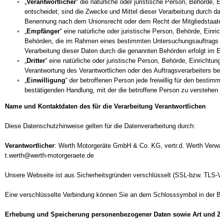
„
Verantwortlicher
“ die natürliche oder juristische Person, Behörde
entscheidet; sind die Zwecke und Mittel dieser Verarbeitung durch 
Benennung nach dem Unionsrecht oder dem Recht der Mitgliedstaat
„
Empfänger
“ eine natürliche oder juristische Person, Behörde, Ein
Behörden, die im Rahmen eines bestimmten Untersuchungsauftrags n
Verarbeitung dieser Daten durch die genannten Behörden erfolgt im
„
Dritter
“ eine natürliche oder juristische Person, Behörde, Einrichtu
Verantwortung des Verantwortlichen oder des Auftragsverarbeiters b
„
Einwilligung
“ der betroffenen Person jede freiwillig für den best
bestätigenden Handlung, mit der die betroffene Person zu verstehen 
Name und Kontaktdaten des für die Verarbeitung Verantwortlichen
Diese Datenschutzhinweise gelten für die Datenverarbeitung durch:
Verantwortlicher
: Werth Motorgeräte GmbH & Co. KG, vertr.d. Werth Verw
t.werth@werth-motorgeraete.de
Unsere Webseite ist aus Sicherheitsgründen verschlüsselt (SSL-bzw. TLS-
Eine verschlüsselte Verbindung können Sie an dem Schlosssymbol in der Br
Erhebung und Speicherung personenbezogener Daten sowie Art und 