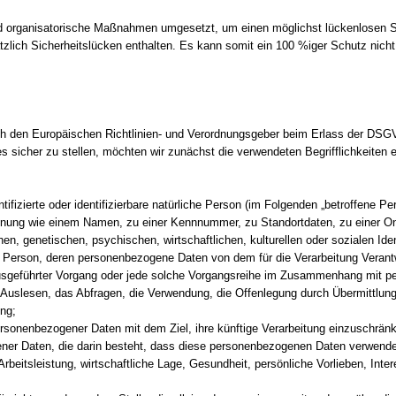
e und organisatorische Maßnahmen umgesetzt, um einen möglichst lückenlosen
tzlich Sicherheitslücken enthalten. Es kann somit ein 100 %iger Schutz nicht
ch den Europäischen Richtlinien- und Verordnungsgeber beim Erlass der DSGV
ies sicher zu stellen, möchten wir zunächst die verwendeten Begrifflichkeiten
entifizierte oder identifizierbare natürliche Person (im Folgenden „betroffene P
 Kennung wie einem Namen, zu einer Kennnummer, zu Standortdaten, zu einer
en, genetischen, psychischen, wirtschaftlichen, kulturellen oder sozialen Iden
liche Person, deren personenbezogene Daten von dem für die Verarbeitung Verant
n ausgeführter Vorgang oder jede solche Vorgangsreihe im Zusammenhang mit 
uslesen, das Abfragen, die Verwendung, die Offenlegung durch Übermittlung, 
ng;
ersonenbezogener Daten mit dem Ziel, ihre künftige Verarbeitung einzuschrän
gener Daten, die darin besteht, dass diese personenbezogenen Daten verwende
eitsleistung, wirtschaftliche Lage, Gesundheit, persönliche Vorlieben, Intere