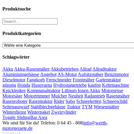
Produktsuche
Produktkategorien
Schlagwörter
Akku
Akku-Rasenmäher
Akkubetrieben
Allrad
Allradtraktor
Aluminiumgehäuse
Angebot
AS-Motor
Aufsitzmäher
Benzinmotor
Dieselmotor
Fangkorb
Freischneider
Frontmäher
Gartentraktor
günstig
Honda
Husqvarna
Hydrostatgetriebe
kaufen
Kehrmaschine
Knicklenker
Kommunaltraktor
Lithium Ionen Akku
Motorsense
Motorsäge
Motortrimmer
Mulcher
Neuheit
Radantrieb
Rasenmäher
Rasenroboter
Rasentraktor
Rider
Sabo
Schneeketten
Schneeschild
Seitenauswurf
Stahlblechgehäuse
Traktor
TYM
Wiesenmäher
Winterdienst
Winterpaket
Zweizylinder
Toggle SlidingBar Area
Wir sind für Sie da! Telefon: 0 64 45 - 808
|
info@werth-
motorgeraete.de
Facebook