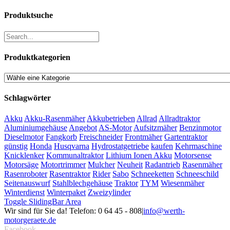
Produktsuche
Produktkategorien
Schlagwörter
Akku
Akku-Rasenmäher
Akkubetrieben
Allrad
Allradtraktor
Aluminiumgehäuse
Angebot
AS-Motor
Aufsitzmäher
Benzinmotor
Dieselmotor
Fangkorb
Freischneider
Frontmäher
Gartentraktor
günstig
Honda
Husqvarna
Hydrostatgetriebe
kaufen
Kehrmaschine
Knicklenker
Kommunaltraktor
Lithium Ionen Akku
Motorsense
Motorsäge
Motortrimmer
Mulcher
Neuheit
Radantrieb
Rasenmäher
Rasenroboter
Rasentraktor
Rider
Sabo
Schneeketten
Schneeschild
Seitenauswurf
Stahlblechgehäuse
Traktor
TYM
Wiesenmäher
Winterdienst
Winterpaket
Zweizylinder
Toggle SlidingBar Area
Wir sind für Sie da! Telefon: 0 64 45 - 808
|
info@werth-
motorgeraete.de
Facebook