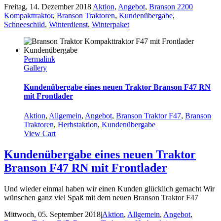
Freitag, 14. Dezember 2018
|
Aktion
,
Angebot
,
Branson 2200
Kompakttraktor
,
Branson Traktoren
,
Kundenübergabe
,
Schneeschild
,
Winterdienst
,
Winterpaket
|
Permalink
Gallery
Kundenübergabe eines neuen Traktor Branson F47 RN
mit Frontlader
Aktion
,
Allgemein
,
Angebot
,
Branson Traktor F47
,
Branson
Traktoren
,
Herbstaktion
,
Kundenübergabe
View Cart
Kundenübergabe eines neuen Traktor
Branson F47 RN mit Frontlader
Und wieder einmal haben wir einen Kunden glücklich gemacht Wir
wünschen ganz viel Spaß mit dem neuen Branson Traktor F47
Mittwoch, 05. September 2018
|
Aktion
,
Allgemein
,
Angebot
,