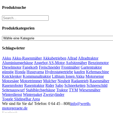
Produktsuche
Produktkategorien
Schlagwörter
Akku
Akku-Rasenmäher
Akkubetrieben
Allrad
Allradtraktor
Aluminiumgehäuse
Angebot
AS-Motor
Aufsitzmäher
Benzinmotor
Dieselmotor
Fangkorb
Freischneider
Frontmäher
Gartentraktor
günstig
Honda
Husqvarna
Hydrostatgetriebe
kaufen
Kehrmaschine
Knicklenker
Kommunaltraktor
Lithium Ionen Akku
Motorsense
Motorsäge
Motortrimmer
Mulcher
Neuheit
Radantrieb
Rasenmäher
Rasenroboter
Rasentraktor
Rider
Sabo
Schneeketten
Schneeschild
Seitenauswurf
Stahlblechgehäuse
Traktor
TYM
Wiesenmäher
Winterdienst
Winterpaket
Zweizylinder
Toggle SlidingBar Area
Wir sind für Sie da! Telefon: 0 64 45 - 808
|
info@werth-
motorgeraete.de
Facebook