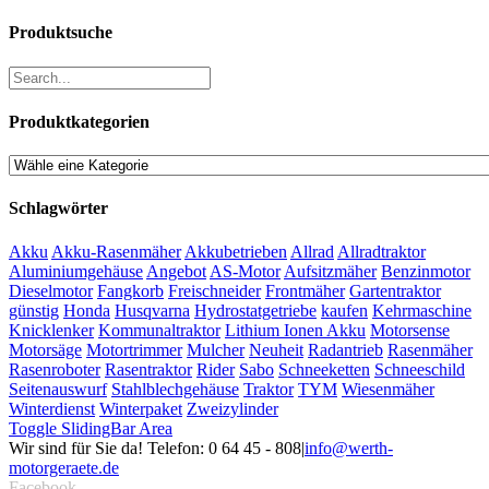
Produktsuche
Produktkategorien
Schlagwörter
Akku
Akku-Rasenmäher
Akkubetrieben
Allrad
Allradtraktor
Aluminiumgehäuse
Angebot
AS-Motor
Aufsitzmäher
Benzinmotor
Dieselmotor
Fangkorb
Freischneider
Frontmäher
Gartentraktor
günstig
Honda
Husqvarna
Hydrostatgetriebe
kaufen
Kehrmaschine
Knicklenker
Kommunaltraktor
Lithium Ionen Akku
Motorsense
Motorsäge
Motortrimmer
Mulcher
Neuheit
Radantrieb
Rasenmäher
Rasenroboter
Rasentraktor
Rider
Sabo
Schneeketten
Schneeschild
Seitenauswurf
Stahlblechgehäuse
Traktor
TYM
Wiesenmäher
Winterdienst
Winterpaket
Zweizylinder
Toggle SlidingBar Area
Wir sind für Sie da! Telefon: 0 64 45 - 808
|
info@werth-
motorgeraete.de
Facebook