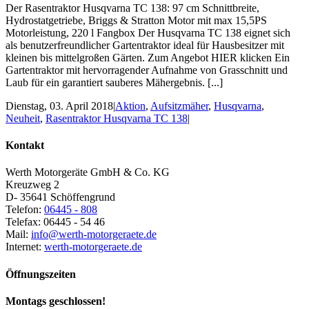
Der Rasentraktor Husqvarna TC 138: 97 cm Schnittbreite,
Hydrostatgetriebe, Briggs & Stratton Motor mit max 15,5PS
Motorleistung, 220 l Fangbox Der Husqvarna TC 138 eignet sich
als benutzerfreundlicher Gartentraktor ideal für Hausbesitzer mit
kleinen bis mittelgroßen Gärten. Zum Angebot HIER klicken Ein
Gartentraktor mit hervorragender Aufnahme von Grasschnitt und
Laub für ein garantiert sauberes Mähergebnis. [...]
Dienstag, 03. April 2018
|
Aktion
,
Aufsitzmäher
,
Husqvarna
,
Neuheit
,
Rasentraktor Husqvarna TC 138
|
Kontakt
Werth Motorgeräte GmbH & Co. KG
Kreuzweg 2
D- 35641 Schöffengrund
Telefon:
06445 - 808
Telefax: 06445 - 54 46
Mail:
info@werth-motorgeraete.de
Internet:
werth-motorgeraete.de
Öffnungszeiten
Montags geschlossen!