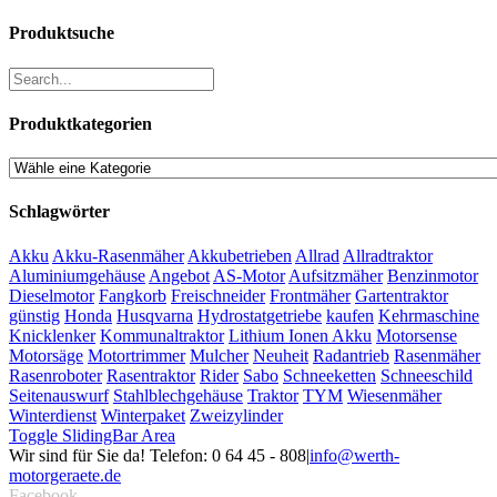
Produktsuche
Produktkategorien
Schlagwörter
Akku
Akku-Rasenmäher
Akkubetrieben
Allrad
Allradtraktor
Aluminiumgehäuse
Angebot
AS-Motor
Aufsitzmäher
Benzinmotor
Dieselmotor
Fangkorb
Freischneider
Frontmäher
Gartentraktor
günstig
Honda
Husqvarna
Hydrostatgetriebe
kaufen
Kehrmaschine
Knicklenker
Kommunaltraktor
Lithium Ionen Akku
Motorsense
Motorsäge
Motortrimmer
Mulcher
Neuheit
Radantrieb
Rasenmäher
Rasenroboter
Rasentraktor
Rider
Sabo
Schneeketten
Schneeschild
Seitenauswurf
Stahlblechgehäuse
Traktor
TYM
Wiesenmäher
Winterdienst
Winterpaket
Zweizylinder
Toggle SlidingBar Area
Wir sind für Sie da! Telefon: 0 64 45 - 808
|
info@werth-
motorgeraete.de
Facebook