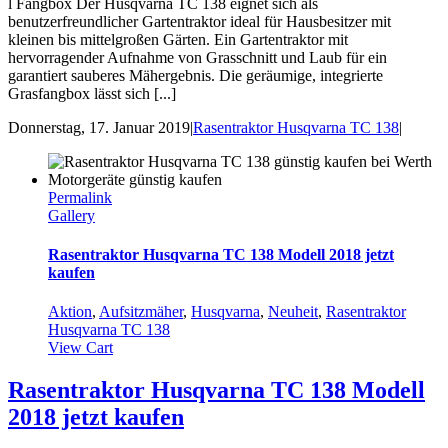
l Fangbox Der Husqvarna TC 138 eignet sich als
benutzerfreundlicher Gartentraktor ideal für Hausbesitzer mit
kleinen bis mittelgroßen Gärten. Ein Gartentraktor mit
hervorragender Aufnahme von Grasschnitt und Laub für ein
garantiert sauberes Mähergebnis. Die geräumige, integrierte
Grasfangbox lässt sich [...]
Donnerstag, 17. Januar 2019
|
Rasentraktor Husqvarna TC 138
|
Permalink
Gallery
Rasentraktor Husqvarna TC 138 Modell 2018 jetzt
kaufen
Aktion
,
Aufsitzmäher
,
Husqvarna
,
Neuheit
,
Rasentraktor
Husqvarna TC 138
View Cart
Rasentraktor Husqvarna TC 138 Modell
2018 jetzt kaufen