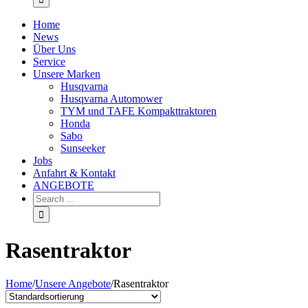
Home
News
Über Uns
Service
Unsere Marken
Husqvarna
Husqvarna Automower
TYM und TAFE Kompakttraktoren
Honda
Sabo
Sunseeker
Jobs
Anfahrt & Kontakt
ANGEBOTE
Rasentraktor
Home
/
Unsere Angebote
/
Rasentraktor