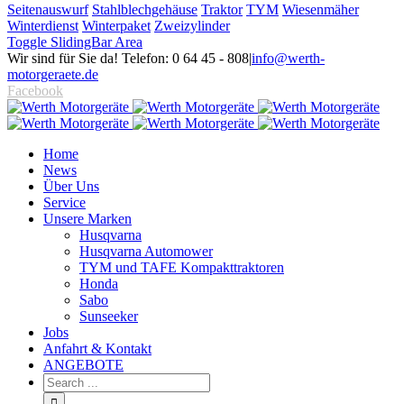
Seitenauswurf
Stahlblechgehäuse
Traktor
TYM
Wiesenmäher
Winterdienst
Winterpaket
Zweizylinder
Toggle SlidingBar Area
Wir sind für Sie da! Telefon: 0 64 45 - 808
|
info@werth-
motorgeraete.de
Facebook
Home
News
Über Uns
Service
Unsere Marken
Husqvarna
Husqvarna Automower
TYM und TAFE Kompakttraktoren
Honda
Sabo
Sunseeker
Jobs
Anfahrt & Kontakt
ANGEBOTE