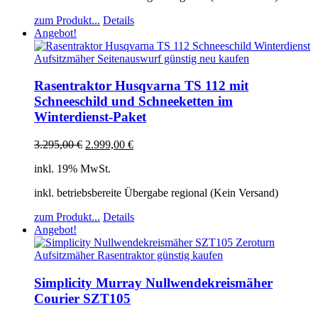
zum Produkt...
Details
Angebot!
Rasentraktor Husqvarna TS 112 mit
Schneeschild und Schneeketten im
Winterdienst-Paket
3.295,00
€
2.999,00
€
inkl. 19% MwSt.
inkl. betriebsbereite Übergabe regional (Kein Versand)
zum Produkt...
Details
Angebot!
Simplicity Murray Nullwendekreismäher
Courier SZT105