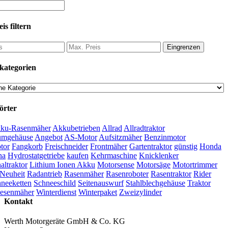
is filtern
Eingrenzen
kategorien
örter
ku-Rasenmäher
Akkubetrieben
Allrad
Allradtraktor
umgehäuse
Angebot
AS-Motor
Aufsitzmäher
Benzinmotor
tor
Fangkorb
Freischneider
Frontmäher
Gartentraktor
günstig
Honda
na
Hydrostatgetriebe
kaufen
Kehrmaschine
Knicklenker
ltraktor
Lithium Ionen Akku
Motorsense
Motorsäge
Motortrimmer
Neuheit
Radantrieb
Rasenmäher
Rasenroboter
Rasentraktor
Rider
neeketten
Schneeschild
Seitenauswurf
Stahlblechgehäuse
Traktor
esenmäher
Winterdienst
Winterpaket
Zweizylinder
Kontakt
Werth Motorgeräte GmbH & Co. KG