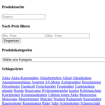
Produktsuche
Nach Preis filtern
Eingrenzen
Produktkategorien
Schlagwörter
Akku
Akku-Rasenmäher
Akkubetrieben
Allrad
Allradtraktor
Aluminiumgehäuse
Angebot
AS-Motor
Aufsitzmäher
Benzinmotor
Dieselmotor
Fangkorb
Freischneider
Frontmäher
Gartentraktor
günstig
Honda
Husqvarna
Hydrostatgetriebe
kaufen
Kehrmaschine
Knicklenker
Kommunaltraktor
Lithium Ionen Akku
Motorsense
Motorsäge
Motortrimmer
Mulcher
Neuheit
Radantrieb
Rasenmäher
Rasenroboter
Rasentraktor
Rider
Sabo
Schneeketten
Schneeschild