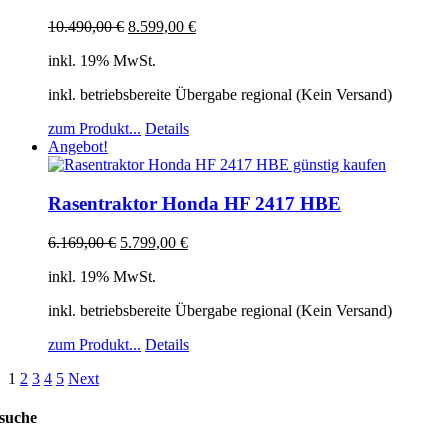
10.490,00
€
8.599,00
€
inkl. 19% MwSt.
inkl. betriebsbereite Übergabe regional (Kein Versand)
zum Produkt...
Details
Angebot!
Rasentraktor Honda HF 2417 HBE
6.169,00
€
5.799,00
€
inkl. 19% MwSt.
inkl. betriebsbereite Übergabe regional (Kein Versand)
zum Produkt...
Details
1
2
3
4
5
Next
suche