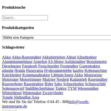
Produktsuche
Produktkategorien
Schlagwörter
Akku
Akku-Rasenmäher
Akkubetrieben
Allrad
Allradtraktor
Aluminiumgehäuse
Angebot
AS-Motor
Aufsitzmäher
Benzinmotor
Dieselmotor
Fangkorb
Freischneider
Frontmäher
Gartentraktor
günstig
Honda
Husqvarna
Hydrostatgetriebe
kaufen
Kehrmaschine
Knicklenker
Kommunaltraktor
Lithium Ionen Akku
Motorsense
Motorsäge
Motortrimmer
Mulcher
Neuheit
Radantrieb
Rasenmäher
Rasenroboter
Rasentraktor
Rider
Sabo
Schneeketten
Schneeschild
Seitenauswurf
Stahlblechgehäuse
Traktor
TYM
Wiesenmäher
Winterdienst
Winterpaket
Zweizylinder
Toggle SlidingBar Area
Wir sind für Sie da! Telefon: 0 64 45 - 808
|
info@werth-
motorgeraete.de
Facebook