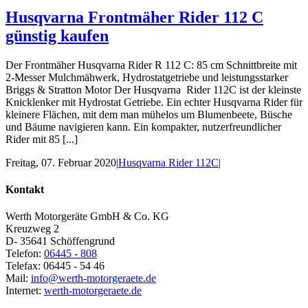
Husqvarna Frontmäher Rider 112 C
günstig kaufen
Der Frontmäher Husqvarna Rider R 112 C: 85 cm Schnittbreite mit
2-Messer Mulchmähwerk, Hydrostatgetriebe und leistungsstarker
Briggs & Stratton Motor Der Husqvarna Rider 112C ist der kleinste
Knicklenker mit Hydrostat Getriebe. Ein echter Husqvarna Rider für
kleinere Flächen, mit dem man mühelos um Blumenbeete, Büsche
und Bäume navigieren kann. Ein kompakter, nutzerfreundlicher
Rider mit 85 [...]
Freitag, 07. Februar 2020
|
Husqvarna Rider 112C
|
Kontakt
Werth Motorgeräte GmbH & Co. KG
Kreuzweg 2
D- 35641 Schöffengrund
Telefon:
06445 - 808
Telefax: 06445 - 54 46
Mail:
info@werth-motorgeraete.de
Internet:
werth-motorgeraete.de