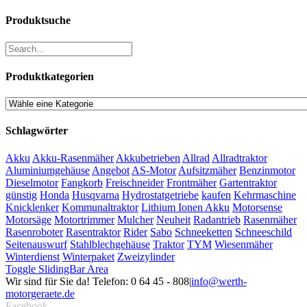
Produktsuche
Produktkategorien
Schlagwörter
Akku
Akku-Rasenmäher
Akkubetrieben
Allrad
Allradtraktor
Aluminiumgehäuse
Angebot
AS-Motor
Aufsitzmäher
Benzinmotor
Dieselmotor
Fangkorb
Freischneider
Frontmäher
Gartentraktor
günstig
Honda
Husqvarna
Hydrostatgetriebe
kaufen
Kehrmaschine
Knicklenker
Kommunaltraktor
Lithium Ionen Akku
Motorsense
Motorsäge
Motortrimmer
Mulcher
Neuheit
Radantrieb
Rasenmäher
Rasenroboter
Rasentraktor
Rider
Sabo
Schneeketten
Schneeschild
Seitenauswurf
Stahlblechgehäuse
Traktor
TYM
Wiesenmäher
Winterdienst
Winterpaket
Zweizylinder
Toggle SlidingBar Area
Wir sind für Sie da! Telefon: 0 64 45 - 808
|
info@werth-
motorgeraete.de
Facebook