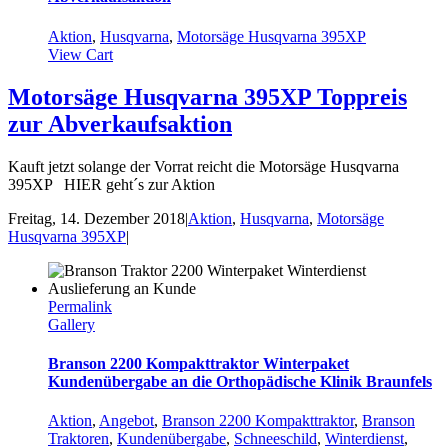
Aktion
,
Husqvarna
,
Motorsäge Husqvarna 395XP
View Cart
Motorsäge Husqvarna 395XP Toppreis
zur Abverkaufsaktion
Kauft jetzt solange der Vorrat reicht die Motorsäge Husqvarna
395XP HIER geht´s zur Aktion
Freitag, 14. Dezember 2018
|
Aktion
,
Husqvarna
,
Motorsäge
Husqvarna 395XP
|
Permalink
Gallery
Branson 2200 Kompakttraktor Winterpaket
Kundenübergabe an die Orthopädische Klinik Braunfels
Aktion
,
Angebot
,
Branson 2200 Kompakttraktor
,
Branson
Traktoren
,
Kundenübergabe
,
Schneeschild
,
Winterdienst
,