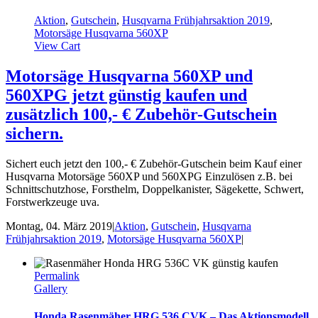
Aktion
,
Gutschein
,
Husqvarna Frühjahrsaktion 2019
,
Motorsäge Husqvarna 560XP
View Cart
Motorsäge Husqvarna 560XP und
560XPG jetzt günstig kaufen und
zusätzlich 100,- € Zubehör-Gutschein
sichern.
Sichert euch jetzt den 100,- € Zubehör-Gutschein beim Kauf einer
Husqvarna Motorsäge 560XP und 560XPG Einzulösen z.B. bei
Schnittschutzhose, Forsthelm, Doppelkanister, Sägekette, Schwert,
Forstwerkzeuge uva.
Montag, 04. März 2019
|
Aktion
,
Gutschein
,
Husqvarna
Frühjahrsaktion 2019
,
Motorsäge Husqvarna 560XP
|
Permalink
Gallery
Honda Rasenmäher HRG 536 CVK – Das Aktionsmodell