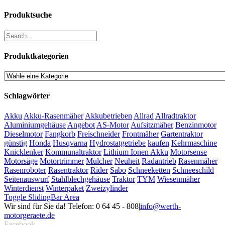
Produktsuche
Produktkategorien
Schlagwörter
Akku
Akku-Rasenmäher
Akkubetrieben
Allrad
Allradtraktor
Aluminiumgehäuse
Angebot
AS-Motor
Aufsitzmäher
Benzinmotor
Dieselmotor
Fangkorb
Freischneider
Frontmäher
Gartentraktor
günstig
Honda
Husqvarna
Hydrostatgetriebe
kaufen
Kehrmaschine
Knicklenker
Kommunaltraktor
Lithium Ionen Akku
Motorsense
Motorsäge
Motortrimmer
Mulcher
Neuheit
Radantrieb
Rasenmäher
Rasenroboter
Rasentraktor
Rider
Sabo
Schneeketten
Schneeschild
Seitenauswurf
Stahlblechgehäuse
Traktor
TYM
Wiesenmäher
Winterdienst
Winterpaket
Zweizylinder
Toggle SlidingBar Area
Wir sind für Sie da! Telefon: 0 64 45 - 808
|
info@werth-
motorgeraete.de
Facebook