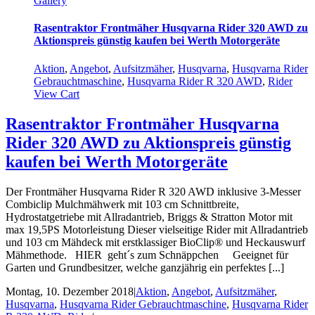
Gallery
Rasentraktor Frontmäher Husqvarna Rider 320 AWD zu
Aktionspreis günstig kaufen bei Werth Motorgeräte
Aktion
,
Angebot
,
Aufsitzmäher
,
Husqvarna
,
Husqvarna Rider
Gebrauchtmaschine
,
Husqvarna Rider R 320 AWD
,
Rider
View Cart
Rasentraktor Frontmäher Husqvarna
Rider 320 AWD zu Aktionspreis günstig
kaufen bei Werth Motorgeräte
Der Frontmäher Husqvarna Rider R 320 AWD inklusive 3-Messer
Combiclip Mulchmähwerk mit 103 cm Schnittbreite,
Hydrostatgetriebe mit Allradantrieb, Briggs & Stratton Motor mit
max 19,5PS Motorleistung Dieser vielseitige Rider mit Allradantrieb
und 103 cm Mähdeck mit erstklassiger BioClip® und Heckauswurf
Mähmethode. HIER geht´s zum Schnäppchen Geeignet für
Garten und Grundbesitzer, welche ganzjährig ein perfektes [...]
Montag, 10. Dezember 2018
|
Aktion
,
Angebot
,
Aufsitzmäher
,
Husqvarna
,
Husqvarna Rider Gebrauchtmaschine
,
Husqvarna Rider