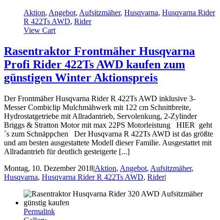
Aktion
,
Angebot
,
Aufsitzmäher
,
Husqvarna
,
Husqvarna Rider
R 422Ts AWD
,
Rider
View Cart
Rasentraktor Frontmäher Husqvarna
Profi Rider 422Ts AWD kaufen zum
günstigen Winter Aktionspreis
Der Frontmäher Husqvarna Rider R 422Ts AWD inklusive 3-
Messer Combiclip Mulchmähwerk mit 122 cm Schnittbreite,
Hydrostatgetriebe mit Allradantrieb, Servolenkung, 2-Zylinder
Briggs & Stratton Motor mit max 22PS Motorleistung HIER geht
´s zum Schnäppchen Der Husqvarna R 422Ts AWD ist das größte
und am besten ausgestattete Modell dieser Familie. Ausgestattet mit
Allradantrieb für deutlich gesteigerte [...]
Montag, 10. Dezember 2018
|
Aktion
,
Angebot
,
Aufsitzmäher
,
Husqvarna
,
Husqvarna Rider R 422Ts AWD
,
Rider
|
Permalink