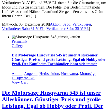
Vertikutierer 31-V EL und 35-V EL ritzen Sie die Grasnarbe an, um
Moos und Filz zu entfernen. Die Folge: Der Boden nimmt mehr
Luft, Wasser und Nährstoffe auf und Sie genießen ein sattes Grün in
Ihrem Garten. Bei [...]
Mittwoch, 05. Dezember 2018
|
Aktion
,
Sabo
,
Vertikutierer
,
Vertikutierer Sabo 31-V EL
,
Vertikutierer Sabo 35-V EL
|
Permalink
Gallery
Die Motorsäge Husqvarna 545 ist unser Alleskönner.
Günstiger Preis und große Leistung. Egal ob Hobby oder
Profi. Der Kauf beim Fachhändler lohnt sich immer
Aktion
,
Angebot
,
Herbstaktion
,
Husqvarna
,
Motorsäge
Husqvarna 545
View Cart
Die Motorsäge Husqvarna 545 ist unser
Alleskönner. Günstiger Preis und große
Leistung. Egal ob Hobby oder Profi. Der