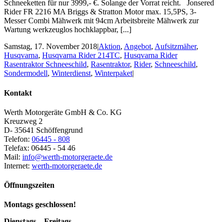
Schneeketten für nur 3999,- €. Solange der Vorrat reicht. Jonsered
Rider FR 2216 MA Briggs & Stratton Motor max. 15,5PS, 3-
Messer Combi Mähwerk mit 94cm Arbeitsbreite Mähwerk zur
Wartung werkzeuglos hochklappbar, [...]
Samstag, 17. November 2018
|
Aktion
,
Angebot
,
Aufsitzmäher
,
Husqvarna
,
Husqvarna Rider 214TC
,
Husqvarna Rider
Rasentraktor Schneeschild
,
Rasentraktor
,
Rider
,
Schneeschild
,
Sondermodell
,
Winterdienst
,
Winterpaket
|
Kontakt
Werth Motorgeräte GmbH & Co. KG
Kreuzweg 2
D- 35641 Schöffengrund
Telefon:
06445 - 808
Telefax: 06445 - 54 46
Mail:
info@werth-motorgeraete.de
Internet:
werth-motorgeraete.de
Öffnungszeiten
Montags geschlossen!
Dienstags – Freitags