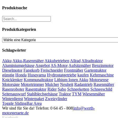
Produktsuche
Produktkategorien
Schlagwörter
Akku
Akku-Rasenmäher
Akkubetrieben
Allrad
Allradtraktor
Aluminiumgehäuse
Angebot
AS-Motor
Aufsitzmäher
Benzinmotor
Dieselmotor
Fangkorb
Freischneider
Frontmäher
Gartentraktor
günstig
Honda
Husqvarna
Hydrostatgetriebe
kaufen
Kehrmaschine
Knicklenker
Kommunaltraktor
Lithium Ionen Akku
Motorsense
Motorsäge
Motortrimmer
Mulcher
Neuheit
Radantrieb
Rasenmäher
Rasenroboter
Rasentraktor
Rider
Sabo
Schneeketten
Schneeschild
Seitenauswurf
Stahlblechgehäuse
Traktor
TYM
Wiesenmäher
Winterdienst
Winterpaket
Zweizylinder
Toggle SlidingBar Area
Wir sind für Sie da! Telefon: 0 64 45 - 808
|
info@werth-
motorgeraete.de
Facebook