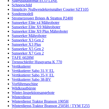
Sägespaltautomat ECO LINE
Schneeschild
Simplicity Nullwendekreismäher Courier SZT105
Sondermodell
Stromerzeuger Briggs & Stratton P2400
Sunseeker Elite x4 Mähroboter
Sunseeker Elite X9 Mähroboter
Sunseeker Elite X9 Plus Mähroboter
Sunseeker Mähroboter
Sunseeker X3 Gen 2
Sunseeker X3 Plus
Sunseeker X5 Gen 2
Sunseeker X7 Gen 2
TAFE 6028M
Trennschleifer Husqvarna K 770
Vertikutierer
Vertikutierer Sabo 31-V EL
Vertikutierer Sabo 35-V EL
Vertikutierer Sabo 38-BV
Vorführmaschine
Wildkrautbürste
Winter-Inspektionsangebote
Winterdienst
Winterdienst Traktor Branson 1905H
Winterdienst-Traktor Branson 2505H / TYM T255