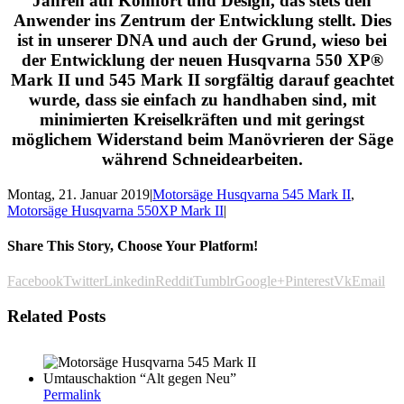
Jahren auf Komfort und Design, das stets den
Anwender ins Zentrum der Entwicklung stellt. Dies
ist in unserer DNA und auch der Grund, wieso bei
der Entwicklung der neuen Husqvarna 550 XP®
Mark II und 545 Mark II sorgfältig darauf geachtet
wurde, dass sie einfach zu handhaben sind, mit
minimierten Kreiselkräften und mit geringst
möglichem Widerstand beim Manövrieren der Säge
während Schneidearbeiten.
Montag, 21. Januar 2019
|
Motorsäge Husqvarna 545 Mark II
,
Motorsäge Husqvarna 550XP Mark II
|
Share This Story, Choose Your Platform!
Facebook
Twitter
Linkedin
Reddit
Tumblr
Google+
Pinterest
Vk
Email
Related Posts
Permalink