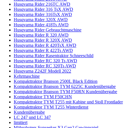
Husqvarna Rider 216TC AWD
Husqvarna Rider 316 TsX AWD
Husqvarna Rider 316TsX AWD
Husqvarna Rider 320X AWD
Husqvarna Rider 418Ts AWD
Husqvarna Rider Gebrauchtmaschine
Husqvarna Rider R 320 AWD
Husqvarna Rider R 320X AWD
Husqvarna Rider R 420TsX AWD
Husqvarna Rider R 422Ts AWD
Husqvarna Rider Rasentraktor Schneeschild
Husqvarna Rider RC 320 Ts AWD
Husqvarna Rider RC 320Ts AWD
Husqvarna Z242F Modell 2022
Kehrmaschine
Kompakttraktor Branson 2500L Black Edition
Kompakttraktor Branson TYM 6225C Kundenübergabe
Kompakttraktor Branson TYM F50RN Kundenübergabe
Kompakttraktor TYM F50CHN
Kompakttraktor TYM T255 mit Kabine und Stoll Frontlader
Kompakttraktor TYM T255 Winterdienst
Kundenübergabe
LC 247 und LC 347
limitiert
Mähroboters Sunseeker X3 Gen2 Gewinnspiel