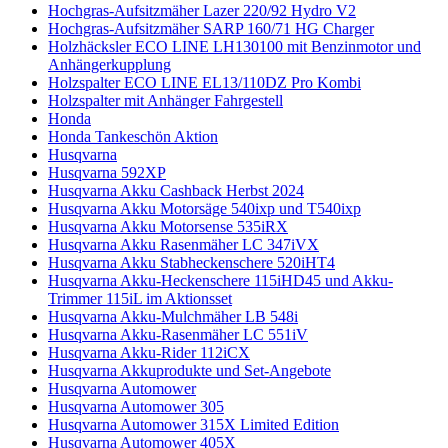
Hochgras-Aufsitzmäher Lazer 220/92 Hydro V2
Hochgras-Aufsitzmäher SARP 160/71 HG Charger
Holzhäcksler ECO LINE LH130100 mit Benzinmotor und
Anhängerkupplung
Holzspalter ECO LINE EL13/110DZ Pro Kombi
Holzspalter mit Anhänger Fahrgestell
Honda
Honda Tankeschön Aktion
Husqvarna
Husqvarna 592XP
Husqvarna Akku Cashback Herbst 2024
Husqvarna Akku Motorsäge 540ixp und T540ixp
Husqvarna Akku Motorsense 535iRX
Husqvarna Akku Rasenmäher LC 347iVX
Husqvarna Akku Stabheckenschere 520iHT4
Husqvarna Akku-Heckenschere 115iHD45 und Akku-
Trimmer 115iL im Aktionsset
Husqvarna Akku-Mulchmäher LB 548i
Husqvarna Akku-Rasenmäher LC 551iV
Husqvarna Akku-Rider 112iCX
Husqvarna Akkuprodukte und Set-Angebote
Husqvarna Automower
Husqvarna Automower 305
Husqvarna Automower 315X Limited Edition
Husqvarna Automower 405X