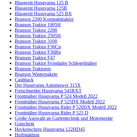
Blasgerät Husqvarna 125 B
Blasgerät Husqvarna 125B
Blasgerät Husqvarna 525 BX
Branson 2200 Kompakttraktor
Branson Traktor 1905H
Branson Traktor 2200
Branson Traktor 2505H
Branson Traktor 3100
Branson Traktor F36Cn
Branson Traktor F36Rn
Branson Traktor F47
Branson Traktor Frontlader Schlegelmäher
Branson Traktoren
Branson Winterpakete
Cashback
Der Husqvarna Automower 315X
Freischneider Husqvarna 545RXT
Frontmäher Husqvarna P 524 Modell 2022
Frontmäher Husqvarna P 525DX Modell 2022
Frontmäher Husqvarna Rider P 520DX Modell 2022
Frontmäher Husqvarna Rider P 525 D
Große Auswahl an Gartentechnik und Motorgeräte
Gutschein
Heckenschere Husqvarna 122HD45
Herbstaktion