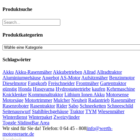
Produktsuche
Produktkategorien
Schlagwörter
Akku
Akku-Rasenmäher
Akkubetrieben
Allrad
Allradtraktor
Aluminiumgehäuse
Angebot
AS-Motor
Aufsitzmäher
Benzinmotor
Dieselmotor
Fangkorb
Freischneider
Frontmäher
Gartentraktor
günstig
Honda
Husqvarna
Hydrostatgetriebe
kaufen
Kehrmaschine
Knicklenker
Kommunaltraktor
Lithium Ionen Akku
Motorsense
Motorsäge
Motortrimmer
Mulcher
Neuheit
Radantrieb
Rasenmäher
Rasenroboter
Rasentraktor
Rider
Sabo
Schneeketten
Schneeschild
Seitenauswurf
Stahlblechgehäuse
Traktor
TYM
Wiesenmäher
Winterdienst
Winterpaket
Zweizylinder
Toggle SlidingBar Area
Wir sind für Sie da! Telefon: 0 64 45 - 808
|
info@werth-
motorgeraete.de
Facebook