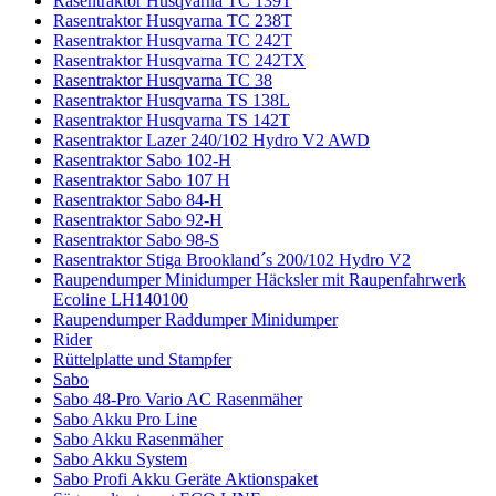
Rasentraktor Husqvarna TC 139T
Rasentraktor Husqvarna TC 238T
Rasentraktor Husqvarna TC 242T
Rasentraktor Husqvarna TC 242TX
Rasentraktor Husqvarna TC 38
Rasentraktor Husqvarna TS 138L
Rasentraktor Husqvarna TS 142T
Rasentraktor Lazer 240/102 Hydro V2 AWD
Rasentraktor Sabo 102-H
Rasentraktor Sabo 107 H
Rasentraktor Sabo 84-H
Rasentraktor Sabo 92-H
Rasentraktor Sabo 98-S
Rasentraktor Stiga Brookland´s 200/102 Hydro V2
Raupendumper Minidumper Häcksler mit Raupenfahrwerk
Ecoline LH140100
Raupendumper Raddumper Minidumper
Rider
Rüttelplatte und Stampfer
Sabo
Sabo 48-Pro Vario AC Rasenmäher
Sabo Akku Pro Line
Sabo Akku Rasenmäher
Sabo Akku System
Sabo Profi Akku Geräte Aktionspaket