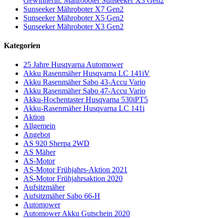
Gewinnerin: Mähroboter Sunseeker X3 Gen2
Sunseeker Mähroboter X7 Gen2
Sunseeker Mähroboter X5 Gen2
Sunseeker Mähroboter X3 Gen2
Kategorien
25 Jahre Husqvarna Automower
Akku Rasenmäher Husqvarna LC 141iV
Akku Rasenmäher Sabo 43-Accu Vario
Akku Rasenmäher Sabo 47-Accu Vario
Akku-Hochentaster Husqvarna 530iPT5
Akku-Rasenmäher Husqvarna LC 141i
Aktion
Allgemein
Angebot
AS 920 Sherpa 2WD
AS Mäher
AS-Motor
AS-Motor Frühjahrs-Aktion 2021
AS-Motor Frühjahrsaktion 2020
Aufsitzmäher
Aufsitzmäher Sabo 66-H
Automower
Automower Akku Gutschein 2020