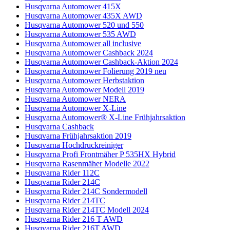
Husqvarna Automower 415X
Husqvarna Automower 435X AWD
Husqvarna Automower 520 und 550
Husqvarna Automower 535 AWD
Husqvarna Automower all inclusive
Husqvarna Automower Cashback 2024
Husqvarna Automower Cashback-Aktion 2024
Husqvarna Automower Folierung 2019 neu
Husqvarna Automower Herbstaktion
Husqvarna Automower Modell 2019
Husqvarna Automower NERA
Husqvarna Automower X-Line
Husqvarna Automower® X-Line Frühjahrsaktion
Husqvarna Cashback
Husqvarna Frühjahrsaktion 2019
Husqvarna Hochdruckreiniger
Husqvarna Profi Frontmäher P 535HX Hybrid
Husqvarna Rasenmäher Modelle 2022
Husqvarna Rider 112C
Husqvarna Rider 214C
Husqvarna Rider 214C Sondermodell
Husqvarna Rider 214TC
Husqvarna Rider 214TC Modell 2024
Husqvarna Rider 216 T AWD
Husqvarna Rider 216T AWD