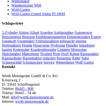
Winterpaket
Wippkreissäge Widl
Wolf-Garten
Wolf-Garten Expert Alpha 95.180H
Schlagwörter
2-Zylinder
Aktion
Allrad
Angebot
Aufsitzmäher
Automower
Benzinmotor
Branson
Einführungsangebot
Einsteigerpaket
Expert
Fangkorb
Frontmäher
Frühjahrsaktion
gebraucht
günstig
Herbstaktion
Honda
Husqvarna
Hydrostat
Händler
Inspektion
kaufen
Kettensäge
Kundenübergabe
Limitiert
Motorsäge
Mulchmäher
Mähroboter
Neuheit
Preis
Profi
Rabatt
Rasenmäher
Rasenroboter
Rasentraktor
reduziert
Reparatur
Rider
Sabo
Schneeschild
Schnäppchen
Service
Winterdienst
Wolf Garten
Kontakt
Werth Motorgeräte GmbH & Co. KG
Kreuzweg 2
D- 35641 Schöffengrund
Telefon:
06445 - 808
Telefax: 06445 - 54 46
Mail:
info@werth-motorgeraete.de
Internet:
werth-motorgeraete.de