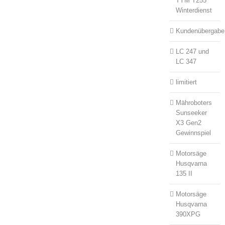
TYM T255
Winterdienst
Kundenübergabe
LC 247 und
LC 347
limitiert
Mähroboters
Sunseeker
X3 Gen2
Gewinnspiel
Motorsäge
Husqvarna
135 II
Motorsäge
Husqvarna
390XPG