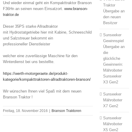
Und wieder einmal geht ein Kompakttraktor Branson
Traktor
F36Hn an seinen neuen Einsatzort.
www.branson-
Übergabe an
traktor.de
den neuen
Besitzer
Dieser 35PS starke Allradtraktor
mit Hydrostatgetriebe hier mit Kabine, Schneeschild
Sunseeker
und Salzstreuer bekommt ein
Gewinnspiel
professioneller Dienstleister
Übergabe an
die
welcher eine zuverlässige Maschine für den
glückliche
Winterdienst bei uns bestellte.
Gewinnerin:
Mähroboter
https://werth-motorgeraete.de/produkt-
Sunseeker
kategorie/kompakttraktoren-allradtraktoren-branson/
X3 Gen2
Wir wünschen Ihnen viel Spaß mit dem neuen
Sunseeker
Branson Traktor !
Mähroboter
X7 Gen2
Freitag, 18. November 2016
|
Branson Traktoren
Sunseeker
Mähroboter
X5 Gen2