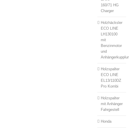
160/71 HG
Charger
Holzhäcksler
ECO LINE
LH130100
mit
Benzinmotor
und
Anhängerkupplu
Holzspalter
ECO LINE
EL13/110DZ
Pro Kombi
Holzspalter
mit Anhänger
Fahrgestell
Honda