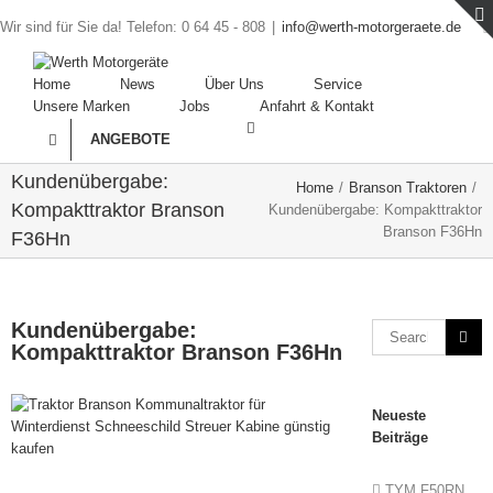
Wir sind für Sie da! Telefon: 0 64 45 - 808
|
info@werth-motorgeraete.de
Home
News
Über Uns
Service
Unsere Marken
Jobs
Anfahrt & Kontakt
ANGEBOTE
Kundenübergabe:
Home
/
Branson Traktoren
/
Kompakttraktor Branson
Kundenübergabe: Kompakttraktor
Branson F36Hn
F36Hn
Kundenübergabe:
Kompakttraktor Branson F36Hn
View
Neueste
Larger
Beiträge
Image
TYM F50RN