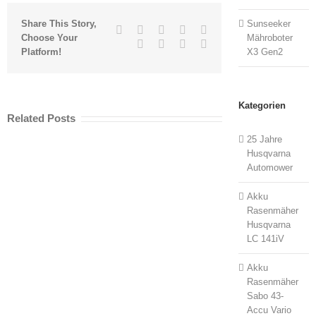
Share This Story,
Sunseeker
Facebook
Twitter
Linkedin
Reddit
Tumblr
Choose Your
Mähroboter
Google+
Pinterest
Vk
Email
Platform!
X3 Gen2
Kategorien
Related Posts
25 Jahre
Husqvarna
Automower
Akku
Rasenmäher
Husqvarna
LC 141iV
Akku
Rasenmäher
Sabo 43-
Accu Vario