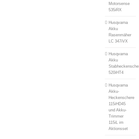
Motorsense
535iRX
Husqvarna
Akku
Rasenmäher
LC 347iVX
Husqvarna
Akku
Stabheckensche
520iHT4
Husqvarna
Akku-
Heckenschere
115iHD45
und Akku-
Trimmer
115iL im
Aktionsset