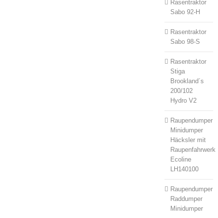
Rasentraktor
Sabo 92-H
Rasentraktor
Sabo 98-S
Rasentraktor
Stiga
Brookland´s
200/102
Hydro V2
Raupendumper
Minidumper
Häcksler mit
Raupenfahrwerk
Ecoline
LH140100
Raupendumper
Raddumper
Minidumper