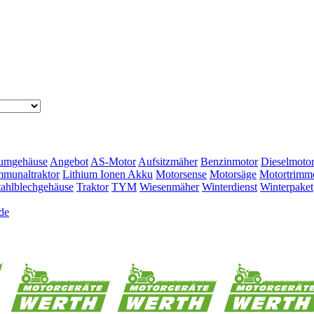
umgehäuse
Angebot
AS-Motor
Aufsitzmäher
Benzinmotor
Dieselmoto
munaltraktor
Lithium Ionen Akku
Motorsense
Motorsäge
Motortrimm
tahlblechgehäuse
Traktor
TYM
Wiesenmäher
Winterdienst
Winterpaket
de