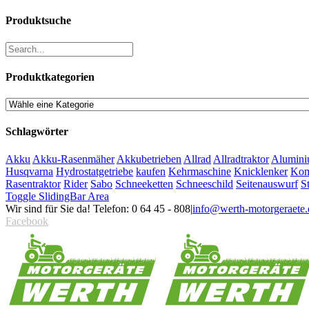
Produktsuche
Produktkategorien
Schlagwörter
Akku
Akku-Rasenmäher
Akkubetrieben
Allrad
Allradtraktor
Alumini
Husqvarna
Hydrostatgetriebe
kaufen
Kehrmaschine
Knicklenker
Kom
Rasentraktor
Rider
Sabo
Schneeketten
Schneeschild
Seitenauswurf
S
Toggle SlidingBar Area
Wir sind für Sie da! Telefon: 0 64 45 - 808
|
info@werth-motorgeraete.
Facebook