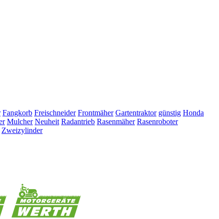
r
Fangkorb
Freischneider
Frontmäher
Gartentraktor
günstig
Honda
er
Mulcher
Neuheit
Radantrieb
Rasenmäher
Rasenroboter
Zweizylinder