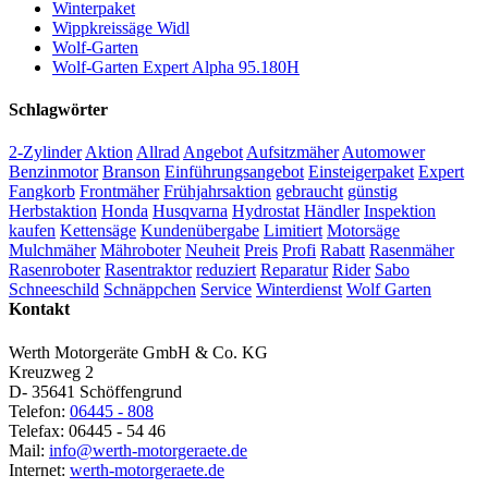
Winterpaket
Wippkreissäge Widl
Wolf-Garten
Wolf-Garten Expert Alpha 95.180H
Schlagwörter
2-Zylinder
Aktion
Allrad
Angebot
Aufsitzmäher
Automower
Benzinmotor
Branson
Einführungsangebot
Einsteigerpaket
Expert
Fangkorb
Frontmäher
Frühjahrsaktion
gebraucht
günstig
Herbstaktion
Honda
Husqvarna
Hydrostat
Händler
Inspektion
kaufen
Kettensäge
Kundenübergabe
Limitiert
Motorsäge
Mulchmäher
Mähroboter
Neuheit
Preis
Profi
Rabatt
Rasenmäher
Rasenroboter
Rasentraktor
reduziert
Reparatur
Rider
Sabo
Schneeschild
Schnäppchen
Service
Winterdienst
Wolf Garten
Kontakt
Werth Motorgeräte GmbH & Co. KG
Kreuzweg 2
D- 35641 Schöffengrund
Telefon:
06445 - 808
Telefax: 06445 - 54 46
Mail:
info@werth-motorgeraete.de
Internet:
werth-motorgeraete.de