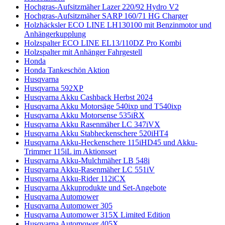
Hochgras-Aufsitzmäher Lazer 220/92 Hydro V2
Hochgras-Aufsitzmäher SARP 160/71 HG Charger
Holzhäcksler ECO LINE LH130100 mit Benzinmotor und
Anhängerkupplung
Holzspalter ECO LINE EL13/110DZ Pro Kombi
Holzspalter mit Anhänger Fahrgestell
Honda
Honda Tankeschön Aktion
Husqvarna
Husqvarna 592XP
Husqvarna Akku Cashback Herbst 2024
Husqvarna Akku Motorsäge 540ixp und T540ixp
Husqvarna Akku Motorsense 535iRX
Husqvarna Akku Rasenmäher LC 347iVX
Husqvarna Akku Stabheckenschere 520iHT4
Husqvarna Akku-Heckenschere 115iHD45 und Akku-
Trimmer 115iL im Aktionsset
Husqvarna Akku-Mulchmäher LB 548i
Husqvarna Akku-Rasenmäher LC 551iV
Husqvarna Akku-Rider 112iCX
Husqvarna Akkuprodukte und Set-Angebote
Husqvarna Automower
Husqvarna Automower 305
Husqvarna Automower 315X Limited Edition
Husqvarna Automower 405X