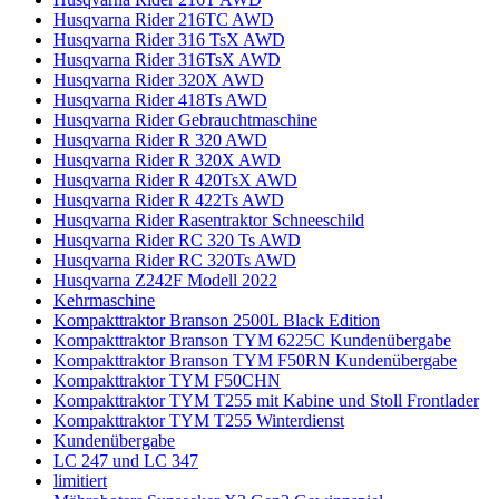
Husqvarna Rider 216TC AWD
Husqvarna Rider 316 TsX AWD
Husqvarna Rider 316TsX AWD
Husqvarna Rider 320X AWD
Husqvarna Rider 418Ts AWD
Husqvarna Rider Gebrauchtmaschine
Husqvarna Rider R 320 AWD
Husqvarna Rider R 320X AWD
Husqvarna Rider R 420TsX AWD
Husqvarna Rider R 422Ts AWD
Husqvarna Rider Rasentraktor Schneeschild
Husqvarna Rider RC 320 Ts AWD
Husqvarna Rider RC 320Ts AWD
Husqvarna Z242F Modell 2022
Kehrmaschine
Kompakttraktor Branson 2500L Black Edition
Kompakttraktor Branson TYM 6225C Kundenübergabe
Kompakttraktor Branson TYM F50RN Kundenübergabe
Kompakttraktor TYM F50CHN
Kompakttraktor TYM T255 mit Kabine und Stoll Frontlader
Kompakttraktor TYM T255 Winterdienst
Kundenübergabe
LC 247 und LC 347
limitiert