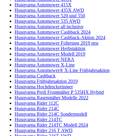
Husqvarna Automower 415X
Husqvarna Automower 435X AWD
Husqvarna Automower 520 und 550
Husqvarna Automower 535 AWD
Husqvarna Automower all inclusive
Husqvarna Automower Cashback 2024
Husqvarna Automower Cashback-Aktion 2024
Husqvarna Automower Folierung 2019 neu
Husqvarna Automower Herbstaktion
Husqvarna Automower Modell 2019
Husqvarna Automower NERA
Husqvarna Automower X-Line
Husqvarna Automower® X-Line Frühjahrsaktion
Husqvarna Cashback
Husqvarna Frühjahrsaktion 2019
Husqvarna Hochdruckreiniger
Husqvarna Profi Frontmäher P 535HX Hybrid
Husqvarna Rasenmäher Modelle 2022
Husqvarna Rider 112C
Husqvarna Rider 214C
Husqvarna Rider 214C Sondermodell
Husqvarna Rider 214TC
Husqvarna Rider 214TC Modell 2024
Husqvarna Rider 216 T AWD
Husqvarna Rider 216T AWD