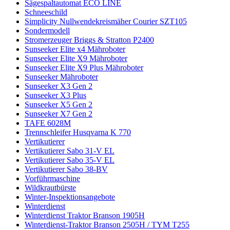
Sägespaltautomat ECO LINE
Schneeschild
Simplicity Nullwendekreismäher Courier SZT105
Sondermodell
Stromerzeuger Briggs & Stratton P2400
Sunseeker Elite x4 Mähroboter
Sunseeker Elite X9 Mähroboter
Sunseeker Elite X9 Plus Mähroboter
Sunseeker Mähroboter
Sunseeker X3 Gen 2
Sunseeker X3 Plus
Sunseeker X5 Gen 2
Sunseeker X7 Gen 2
TAFE 6028M
Trennschleifer Husqvarna K 770
Vertikutierer
Vertikutierer Sabo 31-V EL
Vertikutierer Sabo 35-V EL
Vertikutierer Sabo 38-BV
Vorführmaschine
Wildkrautbürste
Winter-Inspektionsangebote
Winterdienst
Winterdienst Traktor Branson 1905H
Winterdienst-Traktor Branson 2505H / TYM T255