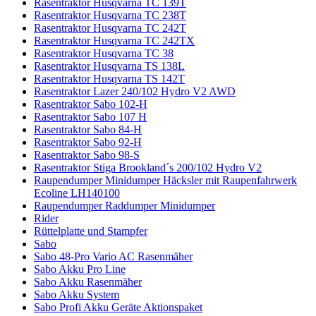
Rasentraktor Husqvarna TC 139T
Rasentraktor Husqvarna TC 238T
Rasentraktor Husqvarna TC 242T
Rasentraktor Husqvarna TC 242TX
Rasentraktor Husqvarna TC 38
Rasentraktor Husqvarna TS 138L
Rasentraktor Husqvarna TS 142T
Rasentraktor Lazer 240/102 Hydro V2 AWD
Rasentraktor Sabo 102-H
Rasentraktor Sabo 107 H
Rasentraktor Sabo 84-H
Rasentraktor Sabo 92-H
Rasentraktor Sabo 98-S
Rasentraktor Stiga Brookland´s 200/102 Hydro V2
Raupendumper Minidumper Häcksler mit Raupenfahrwerk
Ecoline LH140100
Raupendumper Raddumper Minidumper
Rider
Rüttelplatte und Stampfer
Sabo
Sabo 48-Pro Vario AC Rasenmäher
Sabo Akku Pro Line
Sabo Akku Rasenmäher
Sabo Akku System
Sabo Profi Akku Geräte Aktionspaket