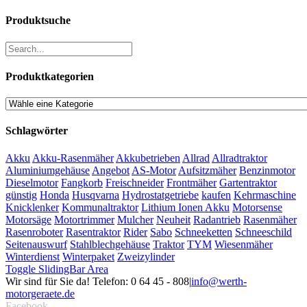
Produktsuche
Produktkategorien
Schlagwörter
Akku
Akku-Rasenmäher
Akkubetrieben
Allrad
Allradtraktor
Aluminiumgehäuse
Angebot
AS-Motor
Aufsitzmäher
Benzinmotor
Dieselmotor
Fangkorb
Freischneider
Frontmäher
Gartentraktor
günstig
Honda
Husqvarna
Hydrostatgetriebe
kaufen
Kehrmaschine
Knicklenker
Kommunaltraktor
Lithium Ionen Akku
Motorsense
Motorsäge
Motortrimmer
Mulcher
Neuheit
Radantrieb
Rasenmäher
Rasenroboter
Rasentraktor
Rider
Sabo
Schneeketten
Schneeschild
Seitenauswurf
Stahlblechgehäuse
Traktor
TYM
Wiesenmäher
Winterdienst
Winterpaket
Zweizylinder
Toggle SlidingBar Area
Wir sind für Sie da! Telefon: 0 64 45 - 808
|
info@werth-
motorgeraete.de
Facebook