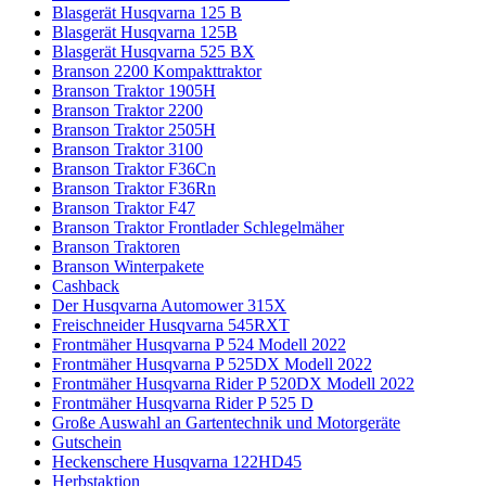
Blasgerät Husqvarna 125 B
Blasgerät Husqvarna 125B
Blasgerät Husqvarna 525 BX
Branson 2200 Kompakttraktor
Branson Traktor 1905H
Branson Traktor 2200
Branson Traktor 2505H
Branson Traktor 3100
Branson Traktor F36Cn
Branson Traktor F36Rn
Branson Traktor F47
Branson Traktor Frontlader Schlegelmäher
Branson Traktoren
Branson Winterpakete
Cashback
Der Husqvarna Automower 315X
Freischneider Husqvarna 545RXT
Frontmäher Husqvarna P 524 Modell 2022
Frontmäher Husqvarna P 525DX Modell 2022
Frontmäher Husqvarna Rider P 520DX Modell 2022
Frontmäher Husqvarna Rider P 525 D
Große Auswahl an Gartentechnik und Motorgeräte
Gutschein
Heckenschere Husqvarna 122HD45
Herbstaktion