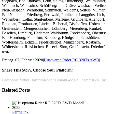
Siegbach, Bad Endbach, Leun, Solms, Hüttenberg, Weilmünster,
Weinbach, Waldsolms, Schöffengrund, Grävenwiesbach, Weilrod,
Neu-Anspach, Wehrheim, Schmitten, Waldems, Selters, Villmar,
Bad Nauheim, Friedberg, Fernwald, Pohlheim, Langgöns, Lich,
Wettenberg, Lollar, Staufenberg, Marburg, Grünberg, Allendorf,
Rabenau, Fronhausen, Linden, Biebertal, Bischoffen, Hohenahr,
Greifenstein, Mengerskirchen, Löhnberg, Merenberg, Runkel,
Beselich, Limburg, Hadamar, Waldbrunn, Rockenberg, Oberursel,
Bad Homburg, Frankfurt, Kronberg, Königstein, Glashütten,
Wölfersheim, Echzell, Friedrichsdorf, Münzenberg, Rosbach,
Wölfersheim, Reiskirchen, Buseck, Sinn, Greifenstein, Driedorf
uva.
Freitag, 07. Februar 2020
|
Husqvarna Rider RC 320Ts AWD
|
Share This Story, Choose Your Platform!
Facebook
Twitter
Linkedin
Reddit
Tumblr
Google+
Pinterest
Vk
Email
Related Posts
Permalink