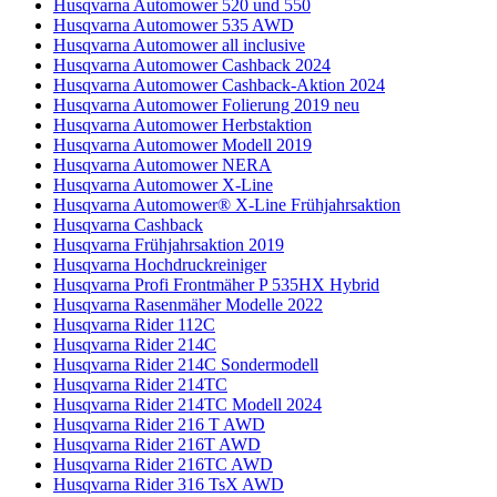
Husqvarna Automower 520 und 550
Husqvarna Automower 535 AWD
Husqvarna Automower all inclusive
Husqvarna Automower Cashback 2024
Husqvarna Automower Cashback-Aktion 2024
Husqvarna Automower Folierung 2019 neu
Husqvarna Automower Herbstaktion
Husqvarna Automower Modell 2019
Husqvarna Automower NERA
Husqvarna Automower X-Line
Husqvarna Automower® X-Line Frühjahrsaktion
Husqvarna Cashback
Husqvarna Frühjahrsaktion 2019
Husqvarna Hochdruckreiniger
Husqvarna Profi Frontmäher P 535HX Hybrid
Husqvarna Rasenmäher Modelle 2022
Husqvarna Rider 112C
Husqvarna Rider 214C
Husqvarna Rider 214C Sondermodell
Husqvarna Rider 214TC
Husqvarna Rider 214TC Modell 2024
Husqvarna Rider 216 T AWD
Husqvarna Rider 216T AWD
Husqvarna Rider 216TC AWD
Husqvarna Rider 316 TsX AWD