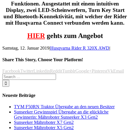
Funktionen. Ausgestattet mit einem intuitiven
Display, zwei LED-Scheinwerfern, Turn Key Start
und Bluetooth-Konnektivität, mit welcher der Rider
mit Husqvarna Connect verbunden werden kann.
HIER
gehts zum Angebot
Samstag, 12. Januar 2019
|
Husqvarna Rider R 320X AWD
|
Share This Story, Choose Your Platform!
Facebook
Twitter
Linkedin
Reddit
Tumblr
Google+
Pinterest
Vk
Email
Neueste Beiträge
TYM F50RN Traktor Übergabe an den neuen Besitzer
Sunseeker Gewinnspiel Übergabe an die glückliche
Gewinnerin: Mähroboter Sunseeker X3 Gen2
Sunseeker Mähroboter X7 Gen2
Sunseeker Mähroboter X5 Gen2