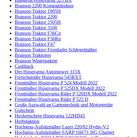
Blasgerät Husqvarna 525 BX
Branson 2200 Kompakttraktor
Branson Traktor 1905H
Branson Traktor 2200
Branson Traktor 2505H
Branson Traktor 3100
Branson Traktor F36Cn
Branson Traktor F36Rn
Branson Traktor F47
Branson Traktor Frontlader Schlegelmäher
Branson Traktoren
Branson Winterpakete
Cashback
Der Husqvarna Automower 315X
Freischneider Husqvarna 545RXT
Frontmäher Husqvarna P 524 Modell 2022
Frontmäher Husqvarna P 525DX Modell 2022
Frontmäher Husqvarna Rider P 520DX Modell 2022
Frontmäher Husqvarna Rider P 525 D
Große Auswahl an Gartentechnik und Motorgeräte
Gutschein
Heckenschere Husqvarna 122HD45
Herbstaktion
Hochgras-Aufsitzmäher Lazer 220/92 Hydro V2
Hochgras-Aufsitzmäher SARP 160/71 HG Charger