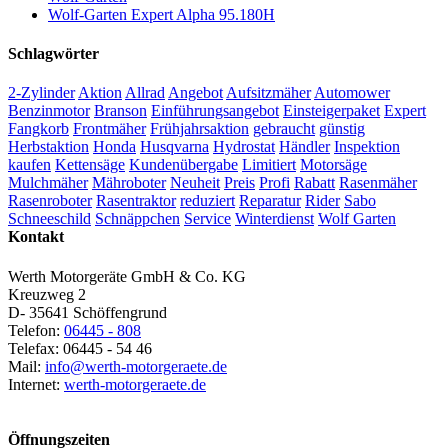
Wolf-Garten Expert Alpha 95.180H
Schlagwörter
2-Zylinder
Aktion
Allrad
Angebot
Aufsitzmäher
Automower
Benzinmotor
Branson
Einführungsangebot
Einsteigerpaket
Expert
Fangkorb
Frontmäher
Frühjahrsaktion
gebraucht
günstig
Herbstaktion
Honda
Husqvarna
Hydrostat
Händler
Inspektion
kaufen
Kettensäge
Kundenübergabe
Limitiert
Motorsäge
Mulchmäher
Mähroboter
Neuheit
Preis
Profi
Rabatt
Rasenmäher
Rasenroboter
Rasentraktor
reduziert
Reparatur
Rider
Sabo
Schneeschild
Schnäppchen
Service
Winterdienst
Wolf Garten
Kontakt
Werth Motorgeräte GmbH & Co. KG
Kreuzweg 2
D- 35641 Schöffengrund
Telefon:
06445 - 808
Telefax: 06445 - 54 46
Mail:
info@werth-motorgeraete.de
Internet:
werth-motorgeraete.de
Öffnungszeiten