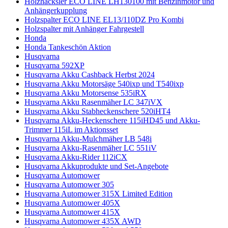
Holzhäcksler ECO LINE LH130100 mit Benzinmotor und
Anhängerkupplung
Holzspalter ECO LINE EL13/110DZ Pro Kombi
Holzspalter mit Anhänger Fahrgestell
Honda
Honda Tankeschön Aktion
Husqvarna
Husqvarna 592XP
Husqvarna Akku Cashback Herbst 2024
Husqvarna Akku Motorsäge 540ixp und T540ixp
Husqvarna Akku Motorsense 535iRX
Husqvarna Akku Rasenmäher LC 347iVX
Husqvarna Akku Stabheckenschere 520iHT4
Husqvarna Akku-Heckenschere 115iHD45 und Akku-
Trimmer 115iL im Aktionsset
Husqvarna Akku-Mulchmäher LB 548i
Husqvarna Akku-Rasenmäher LC 551iV
Husqvarna Akku-Rider 112iCX
Husqvarna Akkuprodukte und Set-Angebote
Husqvarna Automower
Husqvarna Automower 305
Husqvarna Automower 315X Limited Edition
Husqvarna Automower 405X
Husqvarna Automower 415X
Husqvarna Automower 435X AWD