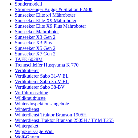
Sondermodell
Stromerzeuger Briggs & Stratton P2400
Sunseeker Elite x4 Mähroboter
Sunseeker Elite X9 Mähroboter
Sunseeker Elite X9 Plus Mähroboter
Sunseeker Mähroboter
Sunseeker X3 Gen 2
Sunseeker X3 Plus
Sunseeker X5 Gen 2
Sunseeker X7 Gen 2
TAFE 6028M
Trennschleifer Husqvarna K 770
Vertikutierer
Vertikutierer Sabo 31-V EL
Vertikutierer Sabo 35-V EL
Vertikutierer Sabo 38-BV
Vorführmaschine
Wildkrautbürste
Winter-Inspektionsangebote
Winterdienst
Winterdienst Traktor Branson 1905H
Winterdienst-Traktor Branson 2505H / TYM T255
Winterpaket
Wippkreissäge Widl
Wolf-Garten