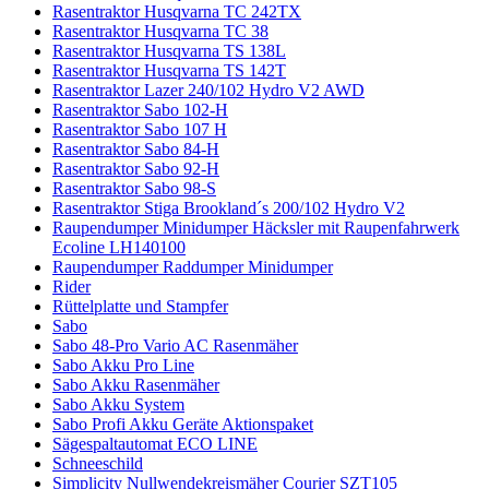
Rasentraktor Husqvarna TC 242TX
Rasentraktor Husqvarna TC 38
Rasentraktor Husqvarna TS 138L
Rasentraktor Husqvarna TS 142T
Rasentraktor Lazer 240/102 Hydro V2 AWD
Rasentraktor Sabo 102-H
Rasentraktor Sabo 107 H
Rasentraktor Sabo 84-H
Rasentraktor Sabo 92-H
Rasentraktor Sabo 98-S
Rasentraktor Stiga Brookland´s 200/102 Hydro V2
Raupendumper Minidumper Häcksler mit Raupenfahrwerk
Ecoline LH140100
Raupendumper Raddumper Minidumper
Rider
Rüttelplatte und Stampfer
Sabo
Sabo 48-Pro Vario AC Rasenmäher
Sabo Akku Pro Line
Sabo Akku Rasenmäher
Sabo Akku System
Sabo Profi Akku Geräte Aktionspaket
Sägespaltautomat ECO LINE
Schneeschild
Simplicity Nullwendekreismäher Courier SZT105