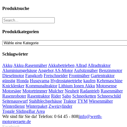
Produktsuche
Produktkategorien
Schlagwörter
Akku
Akku-Rasenmäher
Akkubetrieben
Allrad
Allradtraktor
Aluminiumgehäuse
Angebot
AS-Motor
Aufsitzmäher
Benzinmotor
Dieselmotor
Fangkorb
Freischneider
Frontmäher
Gartentraktor
günstig
Honda
Husqvarna
Hydrostatgetriebe
kaufen
Kehrmaschine
Knicklenker
Kommunaltraktor
Lithium Ionen Akku
Motorsense
Motorsäge
Motortrimmer
Mulcher
Neuheit
Radantrieb
Rasenmäher
Rasenroboter
Rasentraktor
Rider
Sabo
Schneeketten
Schneeschild
Seitenauswurf
Stahlblechgehäuse
Traktor
TYM
Wiesenmäher
Winterdienst
Winterpaket
Zweizylinder
Toggle SlidingBar Area
Wir sind für Sie da! Telefon: 0 64 45 - 808
|
info@werth-
motorgeraete.de
Facebook