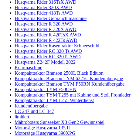
Husqvarna Rider 316TsX AWD
Husqvarna Rider 320X AWD
Husqvarna Rider 418Ts AWD
Husqvarna Rider Gebrauchtmaschine
Husqvarna Rider R 320 AWD
Husqvarna Rider R 320X AWD
Husqvarna Rider R 420TsX AWD
Husqvarna Rider R 422Ts AWD
Husqvarna Rider Rasentraktor Schneeschild
Husqvarna Rider RC 320 Ts AWD
Husqvarna Rider RC 320Ts AWD
Husqvarna Z242F Modell 2022
Kehrmaschine
Kompakttraktor Branson 2500L Black Edition
Kompakttraktor Branson TYM 6225C Kundenübergabe
Kompakttraktor Branson TYM F50RN Kundenübergabe
Kompakttraktor TYM F50CHN
Kompakttraktor TYM T255 mit Kabine und Stoll Frontlader
Kompakttraktor TYM T255 Winterdienst
Kundenübergabe
LC 247 und LC 347
limitiert
Mähroboters Sunseeker X3 Gen2 Gewinnspiel
Motorsäge Husqvarna 135 II
Motorsäge Husqvarna 390XPG