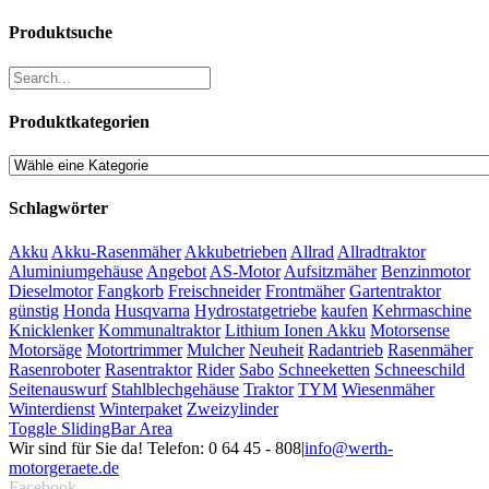
Produktsuche
Produktkategorien
Schlagwörter
Akku
Akku-Rasenmäher
Akkubetrieben
Allrad
Allradtraktor
Aluminiumgehäuse
Angebot
AS-Motor
Aufsitzmäher
Benzinmotor
Dieselmotor
Fangkorb
Freischneider
Frontmäher
Gartentraktor
günstig
Honda
Husqvarna
Hydrostatgetriebe
kaufen
Kehrmaschine
Knicklenker
Kommunaltraktor
Lithium Ionen Akku
Motorsense
Motorsäge
Motortrimmer
Mulcher
Neuheit
Radantrieb
Rasenmäher
Rasenroboter
Rasentraktor
Rider
Sabo
Schneeketten
Schneeschild
Seitenauswurf
Stahlblechgehäuse
Traktor
TYM
Wiesenmäher
Winterdienst
Winterpaket
Zweizylinder
Toggle SlidingBar Area
Wir sind für Sie da! Telefon: 0 64 45 - 808
|
info@werth-
motorgeraete.de
Facebook