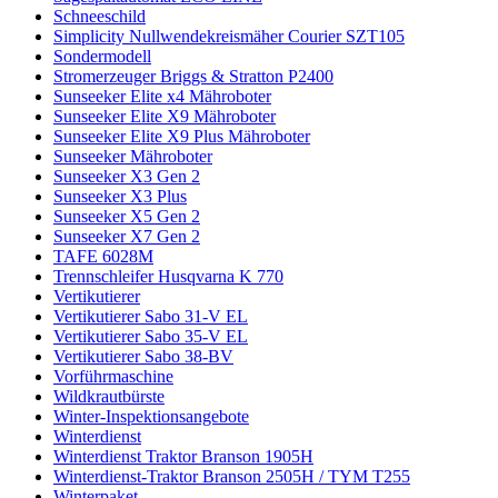
Schneeschild
Simplicity Nullwendekreismäher Courier SZT105
Sondermodell
Stromerzeuger Briggs & Stratton P2400
Sunseeker Elite x4 Mähroboter
Sunseeker Elite X9 Mähroboter
Sunseeker Elite X9 Plus Mähroboter
Sunseeker Mähroboter
Sunseeker X3 Gen 2
Sunseeker X3 Plus
Sunseeker X5 Gen 2
Sunseeker X7 Gen 2
TAFE 6028M
Trennschleifer Husqvarna K 770
Vertikutierer
Vertikutierer Sabo 31-V EL
Vertikutierer Sabo 35-V EL
Vertikutierer Sabo 38-BV
Vorführmaschine
Wildkrautbürste
Winter-Inspektionsangebote
Winterdienst
Winterdienst Traktor Branson 1905H
Winterdienst-Traktor Branson 2505H / TYM T255
Winterpaket