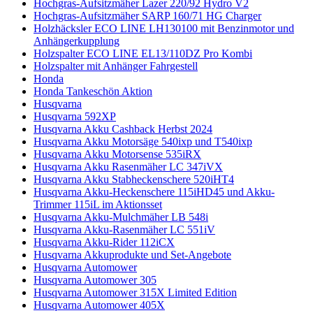
Hochgras-Aufsitzmäher Lazer 220/92 Hydro V2
Hochgras-Aufsitzmäher SARP 160/71 HG Charger
Holzhäcksler ECO LINE LH130100 mit Benzinmotor und
Anhängerkupplung
Holzspalter ECO LINE EL13/110DZ Pro Kombi
Holzspalter mit Anhänger Fahrgestell
Honda
Honda Tankeschön Aktion
Husqvarna
Husqvarna 592XP
Husqvarna Akku Cashback Herbst 2024
Husqvarna Akku Motorsäge 540ixp und T540ixp
Husqvarna Akku Motorsense 535iRX
Husqvarna Akku Rasenmäher LC 347iVX
Husqvarna Akku Stabheckenschere 520iHT4
Husqvarna Akku-Heckenschere 115iHD45 und Akku-
Trimmer 115iL im Aktionsset
Husqvarna Akku-Mulchmäher LB 548i
Husqvarna Akku-Rasenmäher LC 551iV
Husqvarna Akku-Rider 112iCX
Husqvarna Akkuprodukte und Set-Angebote
Husqvarna Automower
Husqvarna Automower 305
Husqvarna Automower 315X Limited Edition
Husqvarna Automower 405X