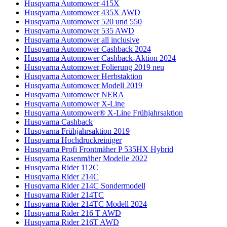
Husqvarna Automower 415X
Husqvarna Automower 435X AWD
Husqvarna Automower 520 und 550
Husqvarna Automower 535 AWD
Husqvarna Automower all inclusive
Husqvarna Automower Cashback 2024
Husqvarna Automower Cashback-Aktion 2024
Husqvarna Automower Folierung 2019 neu
Husqvarna Automower Herbstaktion
Husqvarna Automower Modell 2019
Husqvarna Automower NERA
Husqvarna Automower X-Line
Husqvarna Automower® X-Line Frühjahrsaktion
Husqvarna Cashback
Husqvarna Frühjahrsaktion 2019
Husqvarna Hochdruckreiniger
Husqvarna Profi Frontmäher P 535HX Hybrid
Husqvarna Rasenmäher Modelle 2022
Husqvarna Rider 112C
Husqvarna Rider 214C
Husqvarna Rider 214C Sondermodell
Husqvarna Rider 214TC
Husqvarna Rider 214TC Modell 2024
Husqvarna Rider 216 T AWD
Husqvarna Rider 216T AWD