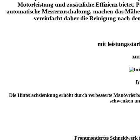
Motorleistung und zusätzliche Effizienz bietet. 
automatische Messerzuschaltung, machen das Mähen 
vereinfacht daher die Reinigung nach de
mit leistungssta
zu
I
Die Hinterachslenkung erhöht durch verbesserte Manövrierb
schwenken und
Frontmontiertes Schneidwerk 