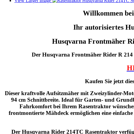
View Larger Image
Willkommen bei
Ihr autorisiertes H
Husqvarna Frontmäher R
Der Husqvarna Frontmäher Rider R 214 T
HI
Kaufen Sie jetzt die
Dieser kraftvolle Aufsitzmäher mit Zweizylinder-Mot
94 cm Schnittbreite. Ideal für Garten- und Grundb
Fahrkomfort bei Ihrem Rasentraktor wünsche
frontmontierte Mähdeck ermöglichen eine einfach
Der Husqvarna Rider 214TC Rasentraktor verfügt