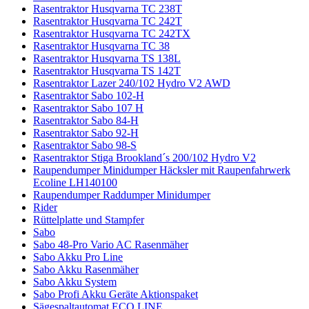
Rasentraktor Husqvarna TC 238T
Rasentraktor Husqvarna TC 242T
Rasentraktor Husqvarna TC 242TX
Rasentraktor Husqvarna TC 38
Rasentraktor Husqvarna TS 138L
Rasentraktor Husqvarna TS 142T
Rasentraktor Lazer 240/102 Hydro V2 AWD
Rasentraktor Sabo 102-H
Rasentraktor Sabo 107 H
Rasentraktor Sabo 84-H
Rasentraktor Sabo 92-H
Rasentraktor Sabo 98-S
Rasentraktor Stiga Brookland´s 200/102 Hydro V2
Raupendumper Minidumper Häcksler mit Raupenfahrwerk
Ecoline LH140100
Raupendumper Raddumper Minidumper
Rider
Rüttelplatte und Stampfer
Sabo
Sabo 48-Pro Vario AC Rasenmäher
Sabo Akku Pro Line
Sabo Akku Rasenmäher
Sabo Akku System
Sabo Profi Akku Geräte Aktionspaket
Sägespaltautomat ECO LINE