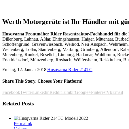
Werth Motorgeräte ist Ihr Händler mit gü
Husqvarna Frontmäher Rider Rasentraktor-Fachhandel für die
Dillenburg, Lahnau, Aßlar, Ehringshausen, Haiger, Mittenaar, Burb
Schöffengrund, Grävenwiesbach, Weilrod, Neu-Anspach, Wehrheim, S
Wettenberg, Lollar, Staufenberg, Marburg, Grünberg, Allendorf, Rab
Merenberg, Runkel, Beselich, Limburg, Hadamar, Waldbrunn, Rockenb
Friedrichsdorf, Münzenberg, Rosbach, Wölfersheim, Reiskirchen, Buse
Freitag, 12. Januar 2018
|
Husqvarna Rider 214TC
|
Share This Story, Choose Your Platform!
Facebook
Twitter
Linkedin
Reddit
Tumblr
Google+
Pinterest
Vk
Email
Related Posts
Permalink
Gallery