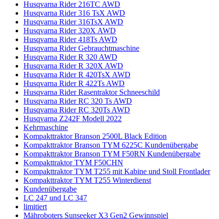
Husqvarna Rider 216TC AWD
Husqvarna Rider 316 TsX AWD
Husqvarna Rider 316TsX AWD
Husqvarna Rider 320X AWD
Husqvarna Rider 418Ts AWD
Husqvarna Rider Gebrauchtmaschine
Husqvarna Rider R 320 AWD
Husqvarna Rider R 320X AWD
Husqvarna Rider R 420TsX AWD
Husqvarna Rider R 422Ts AWD
Husqvarna Rider Rasentraktor Schneeschild
Husqvarna Rider RC 320 Ts AWD
Husqvarna Rider RC 320Ts AWD
Husqvarna Z242F Modell 2022
Kehrmaschine
Kompakttraktor Branson 2500L Black Edition
Kompakttraktor Branson TYM 6225C Kundenübergabe
Kompakttraktor Branson TYM F50RN Kundenübergabe
Kompakttraktor TYM F50CHN
Kompakttraktor TYM T255 mit Kabine und Stoll Frontlader
Kompakttraktor TYM T255 Winterdienst
Kundenübergabe
LC 247 und LC 347
limitiert
Mähroboters Sunseeker X3 Gen2 Gewinnspiel