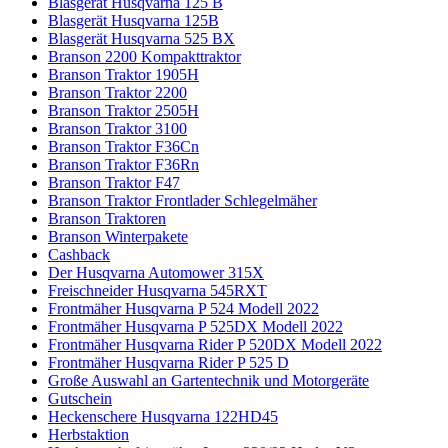
Blasgerät Husqvarna 125 B
Blasgerät Husqvarna 125B
Blasgerät Husqvarna 525 BX
Branson 2200 Kompakttraktor
Branson Traktor 1905H
Branson Traktor 2200
Branson Traktor 2505H
Branson Traktor 3100
Branson Traktor F36Cn
Branson Traktor F36Rn
Branson Traktor F47
Branson Traktor Frontlader Schlegelmäher
Branson Traktoren
Branson Winterpakete
Cashback
Der Husqvarna Automower 315X
Freischneider Husqvarna 545RXT
Frontmäher Husqvarna P 524 Modell 2022
Frontmäher Husqvarna P 525DX Modell 2022
Frontmäher Husqvarna Rider P 520DX Modell 2022
Frontmäher Husqvarna Rider P 525 D
Große Auswahl an Gartentechnik und Motorgeräte
Gutschein
Heckenschere Husqvarna 122HD45
Herbstaktion