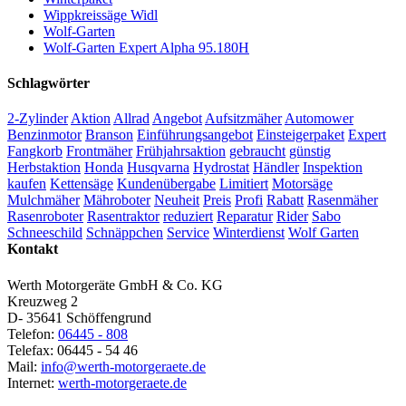
Wippkreissäge Widl
Wolf-Garten
Wolf-Garten Expert Alpha 95.180H
Schlagwörter
2-Zylinder
Aktion
Allrad
Angebot
Aufsitzmäher
Automower
Benzinmotor
Branson
Einführungsangebot
Einsteigerpaket
Expert
Fangkorb
Frontmäher
Frühjahrsaktion
gebraucht
günstig
Herbstaktion
Honda
Husqvarna
Hydrostat
Händler
Inspektion
kaufen
Kettensäge
Kundenübergabe
Limitiert
Motorsäge
Mulchmäher
Mähroboter
Neuheit
Preis
Profi
Rabatt
Rasenmäher
Rasenroboter
Rasentraktor
reduziert
Reparatur
Rider
Sabo
Schneeschild
Schnäppchen
Service
Winterdienst
Wolf Garten
Kontakt
Werth Motorgeräte GmbH & Co. KG
Kreuzweg 2
D- 35641 Schöffengrund
Telefon:
06445 - 808
Telefax: 06445 - 54 46
Mail:
info@werth-motorgeraete.de
Internet:
werth-motorgeraete.de