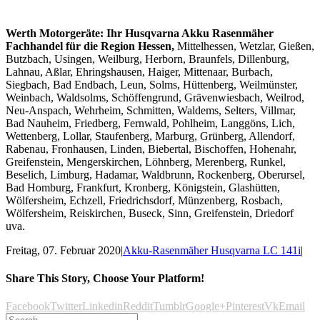
Werth Motorgeräte: Ihr Husqvarna Akku Rasenmäher
Fachhandel für die Region Hessen,
Mittelhessen, Wetzlar, Gießen,
Butzbach, Usingen, Weilburg, Herborn, Braunfels, Dillenburg,
Lahnau, Aßlar, Ehringshausen, Haiger, Mittenaar, Burbach,
Siegbach, Bad Endbach, Leun, Solms, Hüttenberg, Weilmünster,
Weinbach, Waldsolms, Schöffengrund, Grävenwiesbach, Weilrod,
Neu-Anspach, Wehrheim, Schmitten, Waldems, Selters, Villmar,
Bad Nauheim, Friedberg, Fernwald, Pohlheim, Langgöns, Lich,
Wettenberg, Lollar, Staufenberg, Marburg, Grünberg, Allendorf,
Rabenau, Fronhausen, Linden, Biebertal, Bischoffen, Hohenahr,
Greifenstein, Mengerskirchen, Löhnberg, Merenberg, Runkel,
Beselich, Limburg, Hadamar, Waldbrunn, Rockenberg, Oberursel,
Bad Homburg, Frankfurt, Kronberg, Königstein, Glashütten,
Wölfersheim, Echzell, Friedrichsdorf, Münzenberg, Rosbach,
Wölfersheim, Reiskirchen, Buseck, Sinn, Greifenstein, Driedorf
uva.
Freitag, 07. Februar 2020
|
Akku-Rasenmäher Husqvarna LC 141i
|
Share This Story, Choose Your Platform!
Facebook
Twitter
Linkedin
Reddit
Tumblr
Google+
Pinterest
Vk
Email