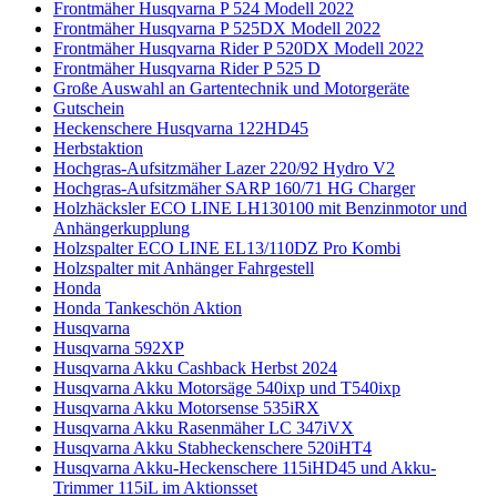
Frontmäher Husqvarna P 524 Modell 2022
Frontmäher Husqvarna P 525DX Modell 2022
Frontmäher Husqvarna Rider P 520DX Modell 2022
Frontmäher Husqvarna Rider P 525 D
Große Auswahl an Gartentechnik und Motorgeräte
Gutschein
Heckenschere Husqvarna 122HD45
Herbstaktion
Hochgras-Aufsitzmäher Lazer 220/92 Hydro V2
Hochgras-Aufsitzmäher SARP 160/71 HG Charger
Holzhäcksler ECO LINE LH130100 mit Benzinmotor und
Anhängerkupplung
Holzspalter ECO LINE EL13/110DZ Pro Kombi
Holzspalter mit Anhänger Fahrgestell
Honda
Honda Tankeschön Aktion
Husqvarna
Husqvarna 592XP
Husqvarna Akku Cashback Herbst 2024
Husqvarna Akku Motorsäge 540ixp und T540ixp
Husqvarna Akku Motorsense 535iRX
Husqvarna Akku Rasenmäher LC 347iVX
Husqvarna Akku Stabheckenschere 520iHT4
Husqvarna Akku-Heckenschere 115iHD45 und Akku-
Trimmer 115iL im Aktionsset