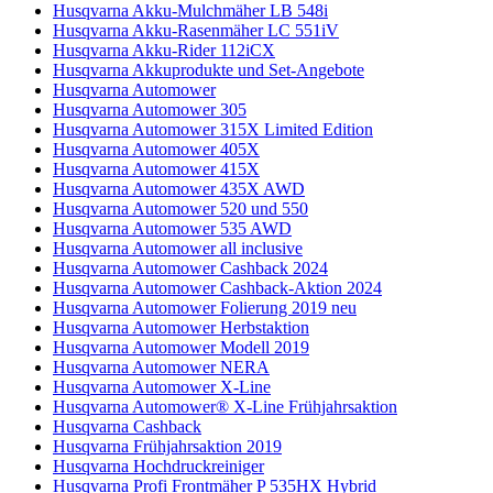
Husqvarna Akku-Mulchmäher LB 548i
Husqvarna Akku-Rasenmäher LC 551iV
Husqvarna Akku-Rider 112iCX
Husqvarna Akkuprodukte und Set-Angebote
Husqvarna Automower
Husqvarna Automower 305
Husqvarna Automower 315X Limited Edition
Husqvarna Automower 405X
Husqvarna Automower 415X
Husqvarna Automower 435X AWD
Husqvarna Automower 520 und 550
Husqvarna Automower 535 AWD
Husqvarna Automower all inclusive
Husqvarna Automower Cashback 2024
Husqvarna Automower Cashback-Aktion 2024
Husqvarna Automower Folierung 2019 neu
Husqvarna Automower Herbstaktion
Husqvarna Automower Modell 2019
Husqvarna Automower NERA
Husqvarna Automower X-Line
Husqvarna Automower® X-Line Frühjahrsaktion
Husqvarna Cashback
Husqvarna Frühjahrsaktion 2019
Husqvarna Hochdruckreiniger
Husqvarna Profi Frontmäher P 535HX Hybrid