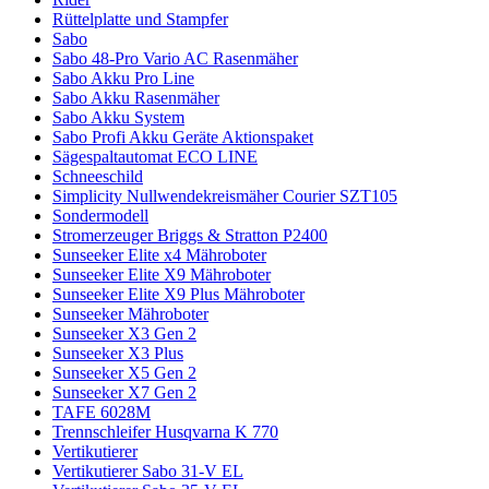
Rüttelplatte und Stampfer
Sabo
Sabo 48-Pro Vario AC Rasenmäher
Sabo Akku Pro Line
Sabo Akku Rasenmäher
Sabo Akku System
Sabo Profi Akku Geräte Aktionspaket
Sägespaltautomat ECO LINE
Schneeschild
Simplicity Nullwendekreismäher Courier SZT105
Sondermodell
Stromerzeuger Briggs & Stratton P2400
Sunseeker Elite x4 Mähroboter
Sunseeker Elite X9 Mähroboter
Sunseeker Elite X9 Plus Mähroboter
Sunseeker Mähroboter
Sunseeker X3 Gen 2
Sunseeker X3 Plus
Sunseeker X5 Gen 2
Sunseeker X7 Gen 2
TAFE 6028M
Trennschleifer Husqvarna K 770
Vertikutierer
Vertikutierer Sabo 31-V EL