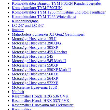
Kompakttraktor Branson TYM F50RN Kundenübergabe
Kompakttraktor TYM F50CHN
Kompakttraktor TYM T255 mit Kabine und Stoll Frontlader
Kompakttraktor TYM T255 Winterdienst
Kundenübergabe
LC 247 und LC 347
limitiert
Mähroboters Sunseeker X3 Gen2 Gewinnspiel
Motorsäge Husqvarna 135 II
Motorsäge Husqvarna 390XPG
Motorsäge Husqvarna 395XP
Motorsäge Husqvarna 455 Rancher
Motorsäge Husqvarna 545
Motorsäge Husqvarna 545 Mark II
Motorsäge Husqvarna 550XP
Motorsäge Husqvarna 550XP Mark II
Motorsäge Husqvarna 560XP
Motorsäge Husqvarna 564XP
Motorsäge Husqvarna 572XP
Motorsense Husqvarna 135R
Neuheit
Rasenmäher Honda HRG 536 CVK
Rasenmäher Honda HRX 537C5VK
Rasenmäher Husqvarna mit Elektrostart
Rasentraktor