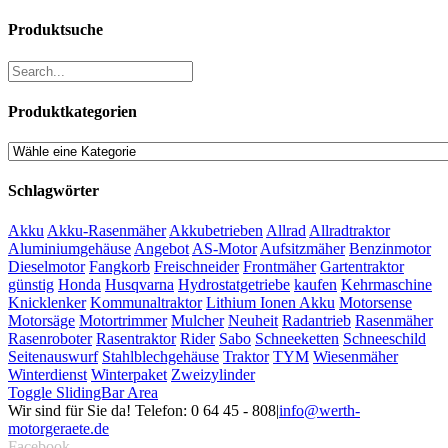
Produktsuche
Produktkategorien
Schlagwörter
Akku
Akku-Rasenmäher
Akkubetrieben
Allrad
Allradtraktor
Aluminiumgehäuse
Angebot
AS-Motor
Aufsitzmäher
Benzinmotor
Dieselmotor
Fangkorb
Freischneider
Frontmäher
Gartentraktor
günstig
Honda
Husqvarna
Hydrostatgetriebe
kaufen
Kehrmaschine
Knicklenker
Kommunaltraktor
Lithium Ionen Akku
Motorsense
Motorsäge
Motortrimmer
Mulcher
Neuheit
Radantrieb
Rasenmäher
Rasenroboter
Rasentraktor
Rider
Sabo
Schneeketten
Schneeschild
Seitenauswurf
Stahlblechgehäuse
Traktor
TYM
Wiesenmäher
Winterdienst
Winterpaket
Zweizylinder
Toggle SlidingBar Area
Wir sind für Sie da! Telefon: 0 64 45 - 808
|
info@werth-
motorgeraete.de
Facebook