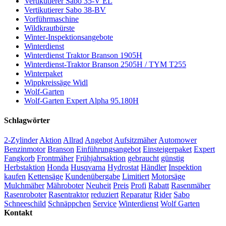
Vertikutierer Sabo 35-V EL
Vertikutierer Sabo 38-BV
Vorführmaschine
Wildkrautbürste
Winter-Inspektionsangebote
Winterdienst
Winterdienst Traktor Branson 1905H
Winterdienst-Traktor Branson 2505H / TYM T255
Winterpaket
Wippkreissäge Widl
Wolf-Garten
Wolf-Garten Expert Alpha 95.180H
Schlagwörter
2-Zylinder
Aktion
Allrad
Angebot
Aufsitzmäher
Automower
Benzinmotor
Branson
Einführungsangebot
Einsteigerpaket
Expert
Fangkorb
Frontmäher
Frühjahrsaktion
gebraucht
günstig
Herbstaktion
Honda
Husqvarna
Hydrostat
Händler
Inspektion
kaufen
Kettensäge
Kundenübergabe
Limitiert
Motorsäge
Mulchmäher
Mähroboter
Neuheit
Preis
Profi
Rabatt
Rasenmäher
Rasenroboter
Rasentraktor
reduziert
Reparatur
Rider
Sabo
Schneeschild
Schnäppchen
Service
Winterdienst
Wolf Garten
Kontakt