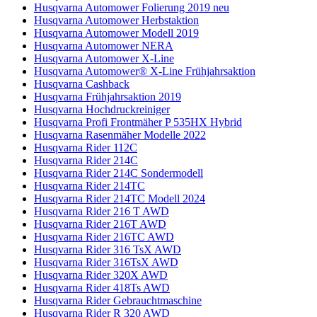
Husqvarna Automower Folierung 2019 neu
Husqvarna Automower Herbstaktion
Husqvarna Automower Modell 2019
Husqvarna Automower NERA
Husqvarna Automower X-Line
Husqvarna Automower® X-Line Frühjahrsaktion
Husqvarna Cashback
Husqvarna Frühjahrsaktion 2019
Husqvarna Hochdruckreiniger
Husqvarna Profi Frontmäher P 535HX Hybrid
Husqvarna Rasenmäher Modelle 2022
Husqvarna Rider 112C
Husqvarna Rider 214C
Husqvarna Rider 214C Sondermodell
Husqvarna Rider 214TC
Husqvarna Rider 214TC Modell 2024
Husqvarna Rider 216 T AWD
Husqvarna Rider 216T AWD
Husqvarna Rider 216TC AWD
Husqvarna Rider 316 TsX AWD
Husqvarna Rider 316TsX AWD
Husqvarna Rider 320X AWD
Husqvarna Rider 418Ts AWD
Husqvarna Rider Gebrauchtmaschine
Husqvarna Rider R 320 AWD