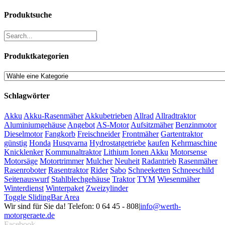
Produktsuche
Produktkategorien
Schlagwörter
Akku
Akku-Rasenmäher
Akkubetrieben
Allrad
Allradtraktor
Aluminiumgehäuse
Angebot
AS-Motor
Aufsitzmäher
Benzinmotor
Dieselmotor
Fangkorb
Freischneider
Frontmäher
Gartentraktor
günstig
Honda
Husqvarna
Hydrostatgetriebe
kaufen
Kehrmaschine
Knicklenker
Kommunaltraktor
Lithium Ionen Akku
Motorsense
Motorsäge
Motortrimmer
Mulcher
Neuheit
Radantrieb
Rasenmäher
Rasenroboter
Rasentraktor
Rider
Sabo
Schneeketten
Schneeschild
Seitenauswurf
Stahlblechgehäuse
Traktor
TYM
Wiesenmäher
Winterdienst
Winterpaket
Zweizylinder
Toggle SlidingBar Area
Wir sind für Sie da! Telefon: 0 64 45 - 808
|
info@werth-
motorgeraete.de
Facebook