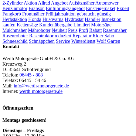
2-Zylinder
Aktion
Allrad
Angebot
Aufsitzmäher
Automower
Benzinmotor
Branson
Einführungsangebot
Einsteigerpaket
Expert
Fangkorb
Frontmäher
Frühjahrsaktion
gebraucht
günstig
Herbstaktion
Honda
Husqvarna
Hydrostat
Händler
Inspektion
kaufen
Kettensäge
Kundenübergabe
Limitiert
Motorsäge
Mulchmäher
Mähroboter
Neuheit
Preis
Profi
Rabatt
Rasenmäher
Rasenroboter
Rasentraktor
reduziert
Reparatur
Rider
Sabo
Schneeschild
Schnäppchen
Service
Winterdienst
Wolf Garten
Kontakt
Werth Motorgeräte GmbH & Co. KG
Kreuzweg 2
D- 35641 Schöffengrund
Telefon:
06445 - 808
Telefax: 06445 - 54 46
Mail:
info@werth-motorgeraete.de
Internet:
werth-motorgeraete.de
Öffnungszeiten
Montags geschlossen!
Dienstags – Freitags
8.00 Uhr – 12.30 Uhr