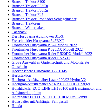
Branson Traktor 3100
Branson Traktor F36Cn
Branson Traktor F36Rn
Branson Traktor F47
Branson Traktor Frontlader Schlegelmäher
Branson Traktoren
Branson Winterpakete
Cashback
Der Husqvarna Automower 315X
Freischneider Husqvarna 545RXT
Frontmäher Husqvarna P 524 Modell 2022
Frontmäher Husqvarna P 525DX Modell 2022
Frontmäher Husqvarna Rider P 520DX Modell 2022
Frontmäher Husqvarna Rider P 525 D
Große Auswahl an Gartentechnik und Motorgeräte
Gutschein
Heckenschere Husqvarna 122HD45
Herbstaktion
Hochgras-Aufsitzmäher Lazer 220/92 Hydro V2
Hochgras-Aufsitzmäher SARP 160/71 HG Charger
Holzhäcksler ECO LINE LH130100 mit Benzinmotor und
Anhängerkupplung
Holzspalter ECO LINE EL13/110DZ Pro Kombi
Holzspalter mit Anhänger Fahrgestell
Honda