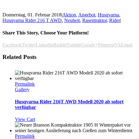
Donnerstag, 01. Februar 2018
|
Aktion
,
Angebot
,
Husqvarna
,
Husqvarna Rider 216 T AWD
,
Neuheit
,
Rasentraktor
,
Rider
|
Share This Story, Choose Your Platform!
Facebook
Twitter
Linkedin
Reddit
Tumblr
Google+
Pinterest
Vk
Email
Related Posts
Permalink
Gallery
Husqvarna Rider 216T AWD Modell 2020 ab sofort
verfügbar
View Cart
Permalink