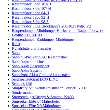
Rasentraktor Sabo 102-H
Rasentraktor Sabo 107 H
Rasentraktor Sabo 84-H
Rasentraktor Sabo 92-H
Rasentraktor Sabo 98-S
Rasentraktor Stiga Brookland´s 200/102 Hydro V2
Raupendumper Minidumper Häcksler mit Raupenfahrwerk
Ecoline LH140100
Raupendumper Raddumper Minidumper
Rider
Rüttelplatte und Stampfer
Sabo
Sabo 48-Pro Vario AC Rasenmäher
Sabo Akku Pro Line
Sabo Akku Rasenmäher
Sabo Akku System
Sabo Profi Akku Geräte Aktionspaket
Sägespaltautomat ECO LINE
Schneeschild
Simplicity Nullwendekreismäher Courier SZT105
Sondermodell
Stromerzeuger Briggs & Stratton P2400
Sunseeker Elite x4 Mähroboter
Sunseeker Elite X9 Mähroboter