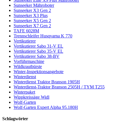
Sunseeker Elite X9 Plus Mähroboter
Sunseeker Mähroboter
Sunseeker X3 Gen 2
Sunseeker X3 Plus
Sunseeker X5 Gen 2
Sunseeker X7 Gen 2
TAFE 6028M
Trennschleifer Husqvarna K 770
Vertikutierer
Vertikutierer Sabo 31-V EL
Vertikutierer Sabo 35-V EL
Vertikutierer Sabo 38-BV
Vorführmaschine
Wildkrautbürste
Winter-Inspektionsangebote
Winterdienst
Winterdienst Traktor Branson 1905H
Winterdienst-Traktor Branson 2505H / TYM T255
Winterpaket
Wippkreissäge Widl
Wolf-Garten
Wolf-Garten Expert Alpha 95.180H
Schlagwörter