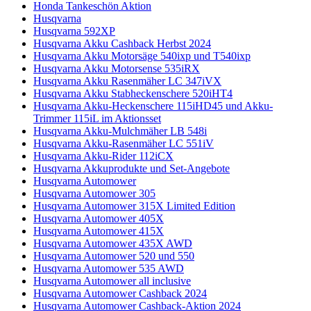
Honda Tankeschön Aktion
Husqvarna
Husqvarna 592XP
Husqvarna Akku Cashback Herbst 2024
Husqvarna Akku Motorsäge 540ixp und T540ixp
Husqvarna Akku Motorsense 535iRX
Husqvarna Akku Rasenmäher LC 347iVX
Husqvarna Akku Stabheckenschere 520iHT4
Husqvarna Akku-Heckenschere 115iHD45 und Akku-
Trimmer 115iL im Aktionsset
Husqvarna Akku-Mulchmäher LB 548i
Husqvarna Akku-Rasenmäher LC 551iV
Husqvarna Akku-Rider 112iCX
Husqvarna Akkuprodukte und Set-Angebote
Husqvarna Automower
Husqvarna Automower 305
Husqvarna Automower 315X Limited Edition
Husqvarna Automower 405X
Husqvarna Automower 415X
Husqvarna Automower 435X AWD
Husqvarna Automower 520 und 550
Husqvarna Automower 535 AWD
Husqvarna Automower all inclusive
Husqvarna Automower Cashback 2024
Husqvarna Automower Cashback-Aktion 2024