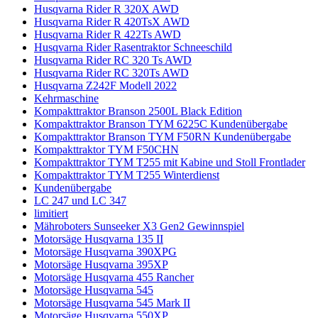
Husqvarna Rider R 320X AWD
Husqvarna Rider R 420TsX AWD
Husqvarna Rider R 422Ts AWD
Husqvarna Rider Rasentraktor Schneeschild
Husqvarna Rider RC 320 Ts AWD
Husqvarna Rider RC 320Ts AWD
Husqvarna Z242F Modell 2022
Kehrmaschine
Kompakttraktor Branson 2500L Black Edition
Kompakttraktor Branson TYM 6225C Kundenübergabe
Kompakttraktor Branson TYM F50RN Kundenübergabe
Kompakttraktor TYM F50CHN
Kompakttraktor TYM T255 mit Kabine und Stoll Frontlader
Kompakttraktor TYM T255 Winterdienst
Kundenübergabe
LC 247 und LC 347
limitiert
Mähroboters Sunseeker X3 Gen2 Gewinnspiel
Motorsäge Husqvarna 135 II
Motorsäge Husqvarna 390XPG
Motorsäge Husqvarna 395XP
Motorsäge Husqvarna 455 Rancher
Motorsäge Husqvarna 545
Motorsäge Husqvarna 545 Mark II
Motorsäge Husqvarna 550XP