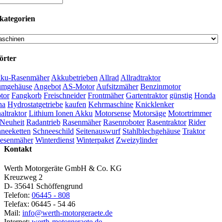
kategorien
örter
ku-Rasenmäher
Akkubetrieben
Allrad
Allradtraktor
umgehäuse
Angebot
AS-Motor
Aufsitzmäher
Benzinmotor
tor
Fangkorb
Freischneider
Frontmäher
Gartentraktor
günstig
Honda
na
Hydrostatgetriebe
kaufen
Kehrmaschine
Knicklenker
ltraktor
Lithium Ionen Akku
Motorsense
Motorsäge
Motortrimmer
Neuheit
Radantrieb
Rasenmäher
Rasenroboter
Rasentraktor
Rider
neeketten
Schneeschild
Seitenauswurf
Stahlblechgehäuse
Traktor
esenmäher
Winterdienst
Winterpaket
Zweizylinder
Kontakt
Werth Motorgeräte GmbH & Co. KG
Kreuzweg 2
D- 35641 Schöffengrund
Telefon:
06445 - 808
Telefax: 06445 - 54 46
Mail:
info@werth-motorgeraete.de
Internet:
werth-motorgeraete.de