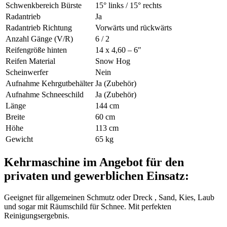
Schwenkbereich Bürste
15° links / 15° rechts
Radantrieb
Ja
Radantrieb Richtung
Vorwärts und rückwärts
Anzahl Gänge (V/R)
6 / 2
Reifengröße hinten
14 x 4,60 – 6″
Reifen Material
Snow Hog
Scheinwerfer
Nein
Aufnahme Kehrgutbehälter
Ja (Zubehör)
Aufnahme Schneeschild
Ja (Zubehör)
Länge
144 cm
Breite
60 cm
Höhe
113 cm
Gewicht
65 kg
Kehrmaschine im Angebot für den
privaten und gewerblichen Einsatz:
Geeignet für allgemeinen Schmutz oder Dreck , Sand, Kies, Laub
und sogar mit Räumschild für Schnee. Mit perfekten
Reinigungsergebnis.