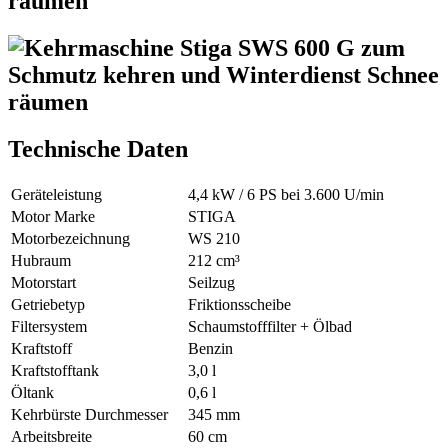
Technische Daten
Geräteleistung
4,4 kW / 6 PS bei 3.600 U/min
Motor Marke
STIGA
Motorbezeichnung
WS 210
Hubraum
212 cm³
Motorstart
Seilzug
Getriebetyp
Friktionsscheibe
Filtersystem
Schaumstofffilter + Ölbad
Kraftstoff
Benzin
Kraftstofftank
3,0 l
Öltank
0,6 l
Kehrbürste Durchmesser
345 mm
Arbeitsbreite
60 cm