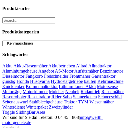
Produktsuche
Produktkategorien
Schlagwörter
Akku
Akku-Rasenmäher
Akkubetrieben
Allrad
Allradtraktor
Aluminiumgehäuse
Angebot
AS-Motor
Aufsitzmäher
Benzinmotor
Dieselmotor
Fangkorb
Freischneider
Frontmäher
Gartentraktor
günstig
Honda
Husqvarna
Hydrostatgetriebe
kaufen
Kehrmaschine
Knicklenker
Kommunaltraktor
Lithium Ionen Akku
Motorsense
Motorsäge
Motortrimmer
Mulcher
Neuheit
Radantrieb
Rasenmäher
Rasenroboter
Rasentraktor
Rider
Sabo
Schneeketten
Schneeschild
Seitenauswurf
Stahlblechgehäuse
Traktor
TYM
Wiesenmäher
Winterdienst
Winterpaket
Zweizylinder
Toggle SlidingBar Area
Wir sind für Sie da! Telefon: 0 64 45 - 808
|
info@werth-
motorgeraete.de
Facebook