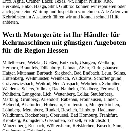
Erco, Agria, Cramer, Lazer, Texas, 4-f, limpar, Nilfisk, Alto,
Herkules, Hako, Haaga, Stihl, Gutbrod können wir reparieren oder
auch gerne eine Wartung und Inspektion vornehmen. Alle Arten von
Kehrbürsten im Austausch führen wir und können schnell Hilfe
anbieten.
Werth Motorgeräte ist Ihr Händler für
Kehrmaschinen mit günstigen Angeboten
für die Region Hessen
Mittelhessen, Wetzlar, Gießen, Butzbach, Usingen, Weilburg,
Herborn, Braunfels, Dillenburg, Lahnau, Aßlar, Ehringshausen,
Haiger, Mittenaar, Burbach, Siegbach, Bad Endbach, Leun, Solms,
Hüttenberg, Weilmünster, Weinbach, Waldsolms, Schöffengrund,
Grävenwiesbach, Weilrod, Neu-Anspach, Wehrheim, Schmitten,
Waldems, Selters, Villmar, Bad Nauheim, Friedberg, Fernwald,
Pohlheim, Langgöns, Lich, Wettenberg, Lollar, Staufenberg,
Marburg, Grünberg, Allendorf, Rabenau, Fronhausen, Linden,
Biebertal, Bischoffen, Hohenahr, Greifenstein, Mengerskirchen,
Löhnberg, Merenberg, Runkel, Beselich, Limburg, Hadamar,
Waldbrunn, Rockenberg, Oberursel, Bad Homburg, Frankfurt,
Kronberg, Königstein, Glashütten, Echzell, Friedrichsdorf,
Münzenberg, Rosbach, Wölfersheim, Reiskirchen, Buseck, Sinn,
Greifenstein, Driedorf uva.