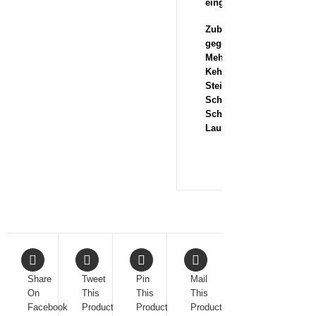
eingestellt
Zubehör
gegen
Mehrpreis
Kehrgutbehälter,
Steinschlagschutzplane,
Schneeräumschild,
Schneeketten,
Laubsammler
Share
Tweet
Pin
Mail
On
This
This
This
Facebook
Product
Product
Product