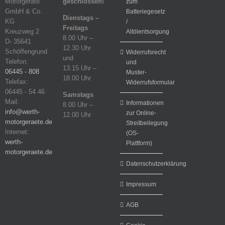
Motorgeräte
geschlossen!
zum
GmbH & Co.
Batteriegesetz
Dienstags –
KG
/
Freitags
Kreuzweg 2
Altölentsorgung
8.00 Uhr –
D- 35641
12.30 Uhr
Schöffengrund
Widerrufsrecht
und
Telefon:
und
13.15 Uhr –
06445 - 808
Muster-
18.00 Uhr
Telefax:
Widerrufsformular
06445 - 54 46
Samstags
Mail:
Informationen
8.00 Uhr –
info@werth-
zur Online-
12.00 Uhr
motorgeraete.de
Streitbeilegung
Internet:
(OS-
werth-
Plattform)
motorgeraete.de
Datenschutzerklärung
Impressum
AGB