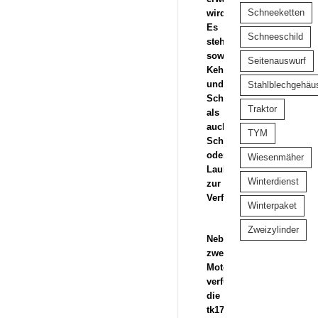
Schneeketten
wird:
Es
Schneeschild
stehen
sowohl
Seitenauswurf
Kehrgutbehälter
und
Stahlblechgehäu
Schutzplane
Traktor
als
auch
TYM
Schneeräumschild
oder
Wiesenmäher
Laubsammler
Winterdienst
zur
Verfügung.
Winterpaket
Zweizylinder
Neben
zwei
Motorvarianten
verfügt
die
tk17