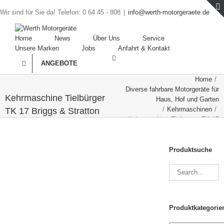
Wir sind für Sie da! Telefon: 0 64 45 - 808
|
info@werth-motorgeraete.de
Home
News
Über Uns
Service
Unsere Marken
Jobs
Anfahrt & Kontakt
ANGEBOTE
Home
/
Diverse fahrbare Motorgeräte für
Kehrmaschine Tielbürger
Haus, Hof und Garten
/
Kehrmaschinen
/
TK 17 Briggs & Stratton
Kehrmaschine Tielbürger TK 17
Briggs & Stratton
Produktsuche
Produktkategorie