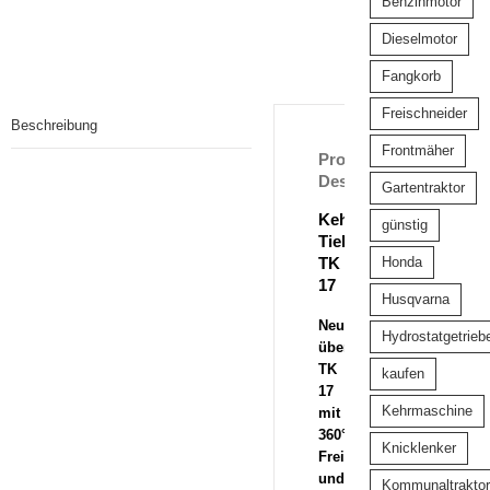
Benzinmotor
Dieselmotor
Fangkorb
Freischneider
Beschreibung
Frontmäher
Product
Description
Gartentraktor
Kehrmaschine
günstig
Tielbürger
TK
Honda
17
Husqvarna
Neue
Hydrostatgetrieb
überarbeitete
TK
kaufen
17
Kehrmaschine
mit
360°
Knicklenker
Freilauf
und
Kommunaltraktor