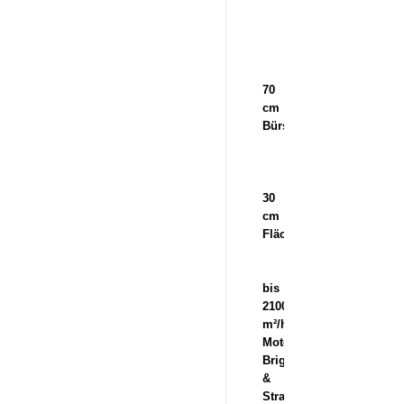
70
cm
Bürstendurchmesser
30
cm
Flächenleistung
bis
2100
m²/h
Motor
Briggs
&
Stratton