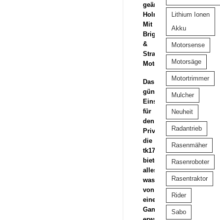
geänderte
Lithium Ionen
Holmführung.
Mit
Akku
Briggs
&
Motorsense
Stratton
Motorsäge
Motor
Motortrimmer
Das
günstige
Mulcher
Einstiegsmodell
für
Neuheit
den
Radantrieb
Privatanwender,
die
Rasenmäher
tk17,
bietet
Rasenroboter
alles,
Rasentraktor
was
von
Rider
einer
Ganzjahresmaschine
Sabo
erwartet