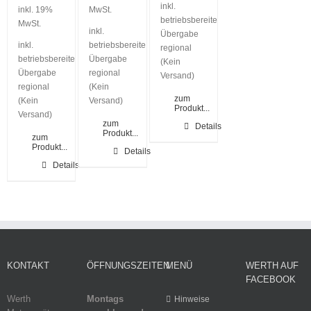
inkl.
inkl. 19%
MwSt.
betriebsbereite
MwSt.
inkl.
Übergabe
inkl.
betriebsbereite
regional
betriebsbereite
Übergabe
(Kein
Übergabe
regional
Versand)
regional
(Kein
zum
(Kein
Versand)
Produkt...
Versand)
zum
Details
Produkt...
zum
Produkt...
Details
Details
KONTAKT
ÖFFNUNGSZEITEN
MENÜ
WERTH AUF
FACEBOOK
Werth
Montags
Hinweise