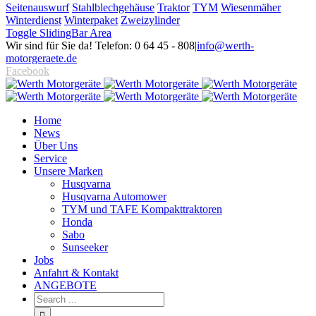
Seitenauswurf
Stahlblechgehäuse
Traktor
TYM
Wiesenmäher
Winterdienst
Winterpaket
Zweizylinder
Toggle SlidingBar Area
Wir sind für Sie da! Telefon: 0 64 45 - 808
|
info@werth-
motorgeraete.de
Facebook
Home
News
Über Uns
Service
Unsere Marken
Husqvarna
Husqvarna Automower
TYM und TAFE Kompakttraktoren
Honda
Sabo
Sunseeker
Jobs
Anfahrt & Kontakt
ANGEBOTE