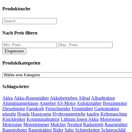
Produktsuche
Nach Preis filtern
Eingrenzen
Produktkategorien
Schlagwörter
Akku
Akku-Rasenmäher
Akkubetrieben
Allrad
Allradtraktor
Aluminiumgehäuse
Angebot
AS-Motor
Aufsitzmäher
Benzinmotor
Dieselmotor
Fangkorb
Freischneider
Frontmäher
Gartentraktor
günstig
Honda
Husqvarna
Hydrostatgetriebe
kaufen
Kehrmaschine
Knicklenker
Kommunaltraktor
Lithium Ionen Akku
Motorsense
Motorsäge
Motortrimmer
Mulcher
Neuheit
Radantrieb
Rasenmäher
Rasenroboter
Rasentraktor
Rider
Sabo
Schneeketten
Schneeschild