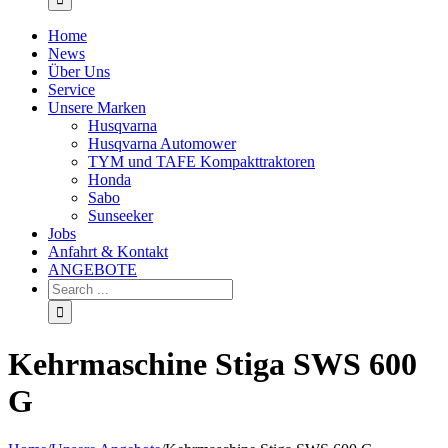
Home
News
Über Uns
Service
Unsere Marken
Husqvarna
Husqvarna Automower
TYM und TAFE Kompakttraktoren
Honda
Sabo
Sunseeker
Jobs
Anfahrt & Kontakt
ANGEBOTE
Kehrmaschine Stiga SWS 600
G