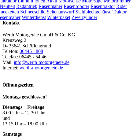
ltraktor
Lithium Ionen Akku
Motorsense
Motorsäge
Motortrimmer
Neuheit
Radantrieb
Rasenmäher
Rasenroboter
Rasentraktor
Rider
neeketten
Schneeschild
Seitenauswurf
Stahlblechgehäuse
Traktor
esenmäher
Winterdienst
Winterpaket
Zweizylinder
Kontakt
Werth Motorgeräte GmbH & Co. KG
Kreuzweg 2
D- 35641 Schöffengrund
Telefon:
06445 - 808
Telefax: 06445 - 54 46
Mail:
info@werth-motorgeraete.de
Internet:
werth-motorgeraete.de
Öffnungszeiten
Montags geschlossen!
Dienstags – Freitags
8.00 Uhr – 12.30 Uhr
und
13.15 Uhr – 18.00 Uhr
Samstags