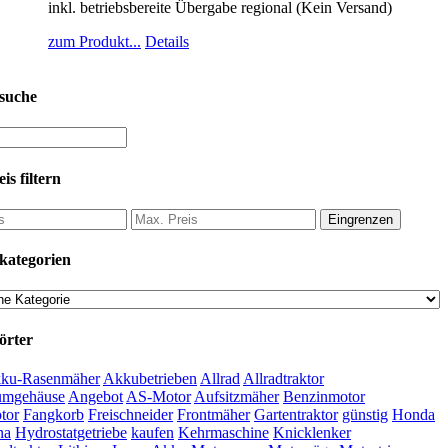
inkl. betriebsbereite Übergabe regional (Kein Versand)
zum Produkt...
Details
suche
is filtern
Eingrenzen
kategorien
örter
ku-Rasenmäher
Akkubetrieben
Allrad
Allradtraktor
umgehäuse
Angebot
AS-Motor
Aufsitzmäher
Benzinmotor
tor
Fangkorb
Freischneider
Frontmäher
Gartentraktor
günstig
Honda
na
Hydrostatgetriebe
kaufen
Kehrmaschine
Knicklenker