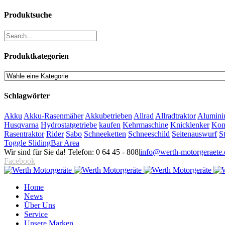
Produktsuche
Produktkategorien
Schlagwörter
Akku
Akku-Rasenmäher
Akkubetrieben
Allrad
Allradtraktor
Alumini
Husqvarna
Hydrostatgetriebe
kaufen
Kehrmaschine
Knicklenker
Kom
Rasentraktor
Rider
Sabo
Schneeketten
Schneeschild
Seitenauswurf
S
Toggle SlidingBar Area
Wir sind für Sie da! Telefon: 0 64 45 - 808
|
info@werth-motorgeraete.
Facebook
Home
News
Über Uns
Service
Unsere Marken