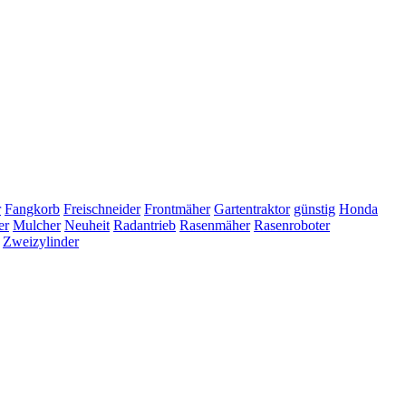
r
Fangkorb
Freischneider
Frontmäher
Gartentraktor
günstig
Honda
er
Mulcher
Neuheit
Radantrieb
Rasenmäher
Rasenroboter
Zweizylinder