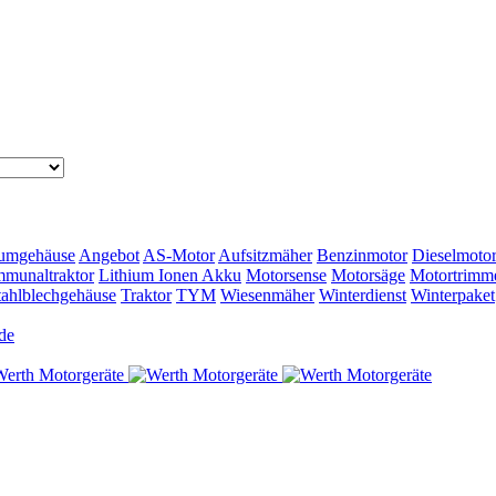
umgehäuse
Angebot
AS-Motor
Aufsitzmäher
Benzinmotor
Dieselmoto
munaltraktor
Lithium Ionen Akku
Motorsense
Motorsäge
Motortrimm
tahlblechgehäuse
Traktor
TYM
Wiesenmäher
Winterdienst
Winterpaket
de