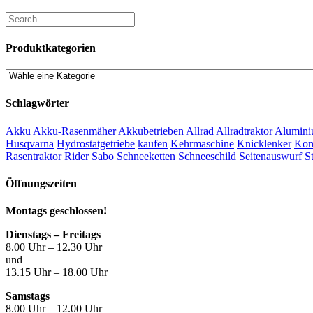
Produktkategorien
Schlagwörter
Akku
Akku-Rasenmäher
Akkubetrieben
Allrad
Allradtraktor
Alumini
Husqvarna
Hydrostatgetriebe
kaufen
Kehrmaschine
Knicklenker
Kom
Rasentraktor
Rider
Sabo
Schneeketten
Schneeschild
Seitenauswurf
S
Öffnungszeiten
Montags geschlossen!
Dienstags – Freitags
8.00 Uhr – 12.30 Uhr
und
13.15 Uhr – 18.00 Uhr
Samstags
8.00 Uhr – 12.00 Uhr