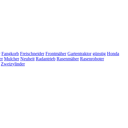
r
Fangkorb
Freischneider
Frontmäher
Gartentraktor
günstig
Honda
er
Mulcher
Neuheit
Radantrieb
Rasenmäher
Rasenroboter
Zweizylinder