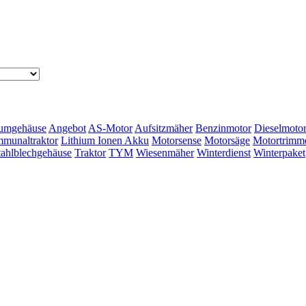
umgehäuse
Angebot
AS-Motor
Aufsitzmäher
Benzinmotor
Dieselmoto
munaltraktor
Lithium Ionen Akku
Motorsense
Motorsäge
Motortrimm
tahlblechgehäuse
Traktor
TYM
Wiesenmäher
Winterdienst
Winterpaket