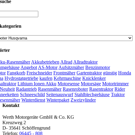
suche
kategorien
örter
ku-Rasenmäher
Akkubetrieben
Allrad
Allradtraktor
umgehäuse
Angebot
AS-Motor
Aufsitzmäher
Benzinmotor
tor
Fangkorb
Freischneider
Frontmäher
Gartentraktor
günstig
Honda
na
Hydrostatgetriebe
kaufen
Kehrmaschine
Knicklenker
ltraktor
Lithium Ionen Akku
Motorsense
Motorsäge
Motortrimmer
Neuheit
Radantrieb
Rasenmäher
Rasenroboter
Rasentraktor
Rider
neeketten
Schneeschild
Seitenauswurf
Stahlblechgehäuse
Traktor
esenmäher
Winterdienst
Winterpaket
Zweizylinder
Kontakt
Werth Motorgeräte GmbH & Co. KG
Kreuzweg 2
D- 35641 Schöffengrund
Telefon:
06445 - 808