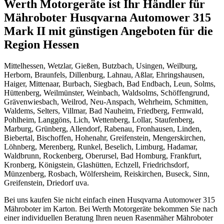
Werth Motorgeräte ist Ihr Händler für
Mähroboter Husqvarna Automower 315
Mark II mit günstigen Angeboten für die
Region Hessen
Mittelhessen, Wetzlar, Gießen, Butzbach, Usingen, Weilburg,
Herborn, Braunfels, Dillenburg, Lahnau, Aßlar, Ehringshausen,
Haiger, Mittenaar, Burbach, Siegbach, Bad Endbach, Leun, Solms,
Hüttenberg, Weilmünster, Weinbach, Waldsolms, Schöffengrund,
Grävenwiesbach, Weilrod, Neu-Anspach, Wehrheim, Schmitten,
Waldems, Selters, Villmar, Bad Nauheim, Friedberg, Fernwald,
Pohlheim, Langgöns, Lich, Wettenberg, Lollar, Staufenberg,
Marburg, Grünberg, Allendorf, Rabenau, Fronhausen, Linden,
Biebertal, Bischoffen, Hohenahr, Greifenstein, Mengerskirchen,
Löhnberg, Merenberg, Runkel, Beselich, Limburg, Hadamar,
Waldbrunn, Rockenberg, Oberursel, Bad Homburg, Frankfurt,
Kronberg, Königstein, Glashütten, Echzell, Friedrichsdorf,
Münzenberg, Rosbach, Wölfersheim, Reiskirchen, Buseck, Sinn,
Greifenstein, Driedorf uva.
Bei uns kaufen Sie nicht einfach einen Husqvarna Automower 315
Mähroboter im Karton. Bei Werth Motorgeräte bekommen Sie nach
einer individuellen Beratung Ihren neuen Rasenmäher Mähroboter