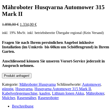
Mähroboter Husqvarna Automower 315
Mark II
1.898,00
€
1.334,00
€
inkl. 19% MwSt.
inkl. betriebsbereite Übergabe regional (Kein Versand)
Fragen Sie nach Ihrem persönlichen Angebot inklusive
Installation (im Umkreis bis 60km um Schöffengrund) in Ihrem
Garten.
Anschliessend können Sie unseren Vorort-Service jederzeit in
Anspruch nehmen.
Kategorie:
Mähroboter Husqvarna
Schlüsselworte:
Automower
,
günstig
,
Husqvarna
,
Husqvarna Automower 315 Mark II
,
Kabelverlegemaschine
,
kaufen
,
Lithium Ionen Akku
,
Mähroboter
,
Mulcher
,
Rasenmäher
,
Rasenroboter
Beschreibung