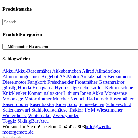
Produktsuche
Produktkategorien
Schlagwörter
Akku
Akku-Rasenmäher
Akkubetrieben
Allrad
Allradtraktor
Aluminiumgehäuse
Angebot
AS-Motor
Aufsitzmäher
Benzinmotor
Dieselmotor
Fangkorb
Freischneider
Frontmäher
Gartentraktor
günstig
Honda
Husqvarna
Hydrostatgetriebe
kaufen
Kehrmaschine
Knicklenker
Kommunaltraktor
Lithium Ionen Akku
Motorsense
Motorsäge
Motortrimmer
Mulcher
Neuheit
Radantrieb
Rasenmäher
Rasenroboter
Rasentraktor
Rider
Sabo
Schneeketten
Schneeschild
Seitenauswurf
Stahlblechgehäuse
Traktor
TYM
Wiesenmäher
Winterdienst
Winterpaket
Zweizylinder
Toggle SlidingBar Area
Wir sind für Sie da! Telefon: 0 64 45 - 808
|
info@werth-
motorgeraete.de
Facebook