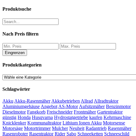
Produktsuche
Nach Preis filtern
Eingrenzen
Produktkategorien
Schlagwörter
Akku
Akku-Rasenmäher
Akkubetrieben
Allrad
Allradtraktor
Aluminiumgehäuse
Angebot
AS-Motor
Aufsitzmäher
Benzinmotor
Dieselmotor
Fangkorb
Freischneider
Frontmäher
Gartentraktor
günstig
Honda
Husqvarna
Hydrostatgetriebe
kaufen
Kehrmaschine
Knicklenker
Kommunaltraktor
Lithium Ionen Akku
Motorsense
Motorsäge
Motortrimmer
Mulcher
Neuheit
Radantrieb
Rasenmäher
Rasenroboter
Rasentraktor
Rider
Sabo
Schneeketten
Schneeschild