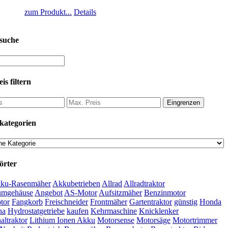
zum Produkt...
Details
suche
is filtern
Eingrenzen
kategorien
örter
ku-Rasenmäher
Akkubetrieben
Allrad
Allradtraktor
umgehäuse
Angebot
AS-Motor
Aufsitzmäher
Benzinmotor
tor
Fangkorb
Freischneider
Frontmäher
Gartentraktor
günstig
Honda
na
Hydrostatgetriebe
kaufen
Kehrmaschine
Knicklenker
ltraktor
Lithium Ionen Akku
Motorsense
Motorsäge
Motortrimmer