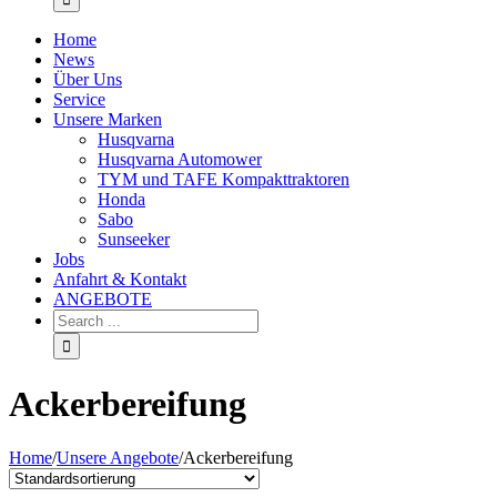
Home
News
Über Uns
Service
Unsere Marken
Husqvarna
Husqvarna Automower
TYM und TAFE Kompakttraktoren
Honda
Sabo
Sunseeker
Jobs
Anfahrt & Kontakt
ANGEBOTE
Ackerbereifung
Home
/
Unsere Angebote
/
Ackerbereifung