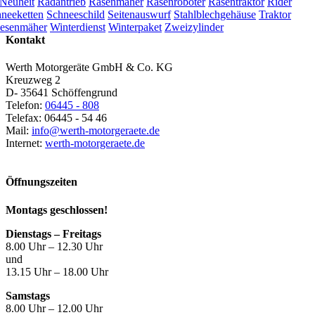
Neuheit
Radantrieb
Rasenmäher
Rasenroboter
Rasentraktor
Rider
neeketten
Schneeschild
Seitenauswurf
Stahlblechgehäuse
Traktor
esenmäher
Winterdienst
Winterpaket
Zweizylinder
Kontakt
Werth Motorgeräte GmbH & Co. KG
Kreuzweg 2
D- 35641 Schöffengrund
Telefon:
06445 - 808
Telefax: 06445 - 54 46
Mail:
info@werth-motorgeraete.de
Internet:
werth-motorgeraete.de
Öffnungszeiten
Montags geschlossen!
Dienstags – Freitags
8.00 Uhr – 12.30 Uhr
und
13.15 Uhr – 18.00 Uhr
Samstags
8.00 Uhr – 12.00 Uhr