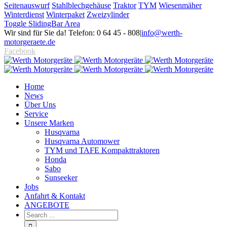
Seitenauswurf
Stahlblechgehäuse
Traktor
TYM
Wiesenmäher
Winterdienst
Winterpaket
Zweizylinder
Toggle SlidingBar Area
Wir sind für Sie da! Telefon: 0 64 45 - 808
|
info@werth-
motorgeraete.de
Facebook
Home
News
Über Uns
Service
Unsere Marken
Husqvarna
Husqvarna Automower
TYM und TAFE Kompakttraktoren
Honda
Sabo
Sunseeker
Jobs
Anfahrt & Kontakt
ANGEBOTE