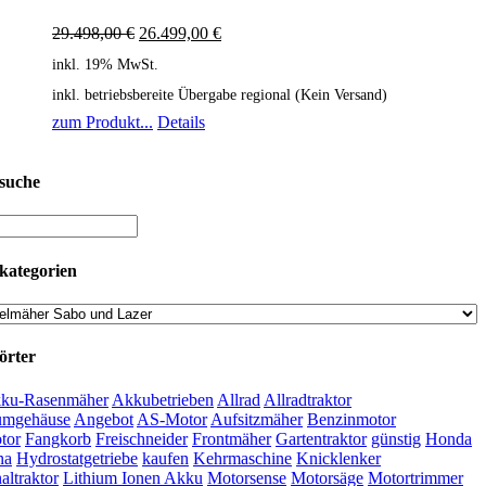
29.498,00
€
26.499,00
€
inkl. 19% MwSt.
inkl. betriebsbereite Übergabe regional (Kein Versand)
zum Produkt...
Details
suche
kategorien
örter
ku-Rasenmäher
Akkubetrieben
Allrad
Allradtraktor
umgehäuse
Angebot
AS-Motor
Aufsitzmäher
Benzinmotor
tor
Fangkorb
Freischneider
Frontmäher
Gartentraktor
günstig
Honda
na
Hydrostatgetriebe
kaufen
Kehrmaschine
Knicklenker
ltraktor
Lithium Ionen Akku
Motorsense
Motorsäge
Motortrimmer