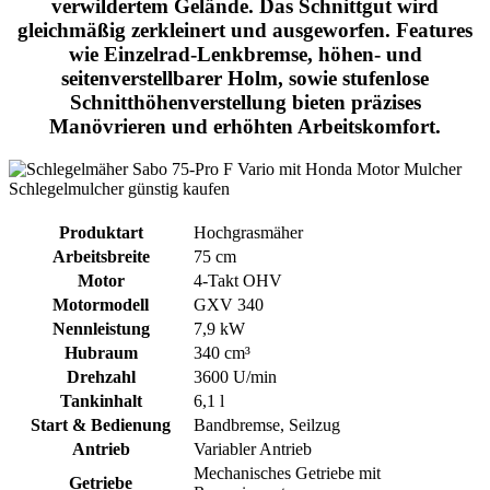
verwildertem Gelände. Das Schnittgut wird
gleichmäßig zerkleinert und ausgeworfen. Features
wie Einzelrad-Lenkbremse, höhen- und
seitenverstellbarer Holm, sowie stufenlose
Schnitthöhenverstellung bieten präzises
Manövrieren und erhöhten Arbeitskomfort.
Produktart
Hochgrasmäher
Arbeitsbreite
75 cm
Motor
4-Takt OHV
Motormodell
GXV 340
Nennleistung
7,9 kW
Hubraum
340 cm³
Drehzahl
3600 U/min
Tankinhalt
6,1 l
Start & Bedienung
Bandbremse, Seilzug
Antrieb
Variabler Antrieb
Mechanisches Getriebe mit
Getriebe