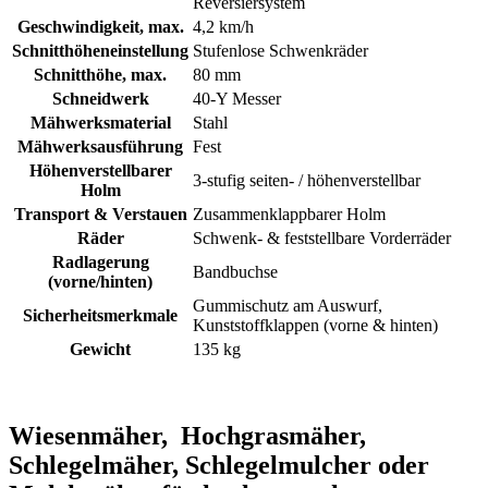
Reversiersystem
Geschwindigkeit, max.
4,2 km/h
Schnitthöheneinstellung
Stufenlose Schwenkräder
Schnitthöhe, max.
80 mm
Schneidwerk
40-Y Messer
Mähwerksmaterial
Stahl
Mähwerksausführung
Fest
Höhenverstellbarer
3-stufig seiten- / höhenverstellbar
Holm
Transport & Verstauen
Zusammenklappbarer Holm
Räder
Schwenk- & feststellbare Vorderräder
Radlagerung
Bandbuchse
(vorne/hinten)
Gummischutz am Auswurf,
Sicherheitsmerkmale
Kunststoffklappen (vorne & hinten)
Gewicht
135 kg
Wiesenmäher, Hochgrasmäher,
Schlegelmäher, Schlegelmulcher oder