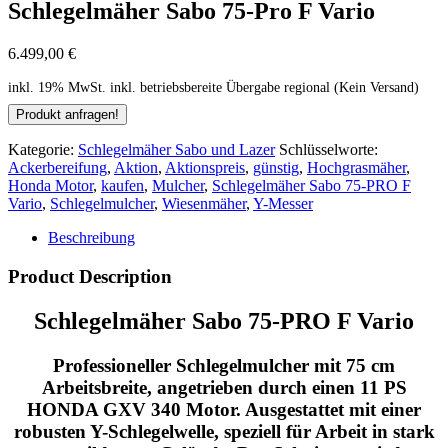
Schlegelmäher Sabo 75-Pro F Vario
6.499,00
€
inkl. 19% MwSt.
inkl. betriebsbereite Übergabe regional (Kein Versand)
Kategorie:
Schlegelmäher Sabo und Lazer
Schlüsselworte:
Ackerbereifung
,
Aktion
,
Aktionspreis
,
günstig
,
Hochgrasmäher
,
Honda Motor
,
kaufen
,
Mulcher
,
Schlegelmäher Sabo 75-PRO F
Vario
,
Schlegelmulcher
,
Wiesenmäher
,
Y-Messer
Beschreibung
Product Description
Schlegelmäher Sabo 75-PRO F Vario
Professioneller Schlegelmulcher mit 75 cm
Arbeitsbreite, angetrieben durch einen 11 PS
HONDA GXV 340 Motor. Ausgestattet mit einer
robusten Y-Schlegelwelle, speziell für Arbeit in stark