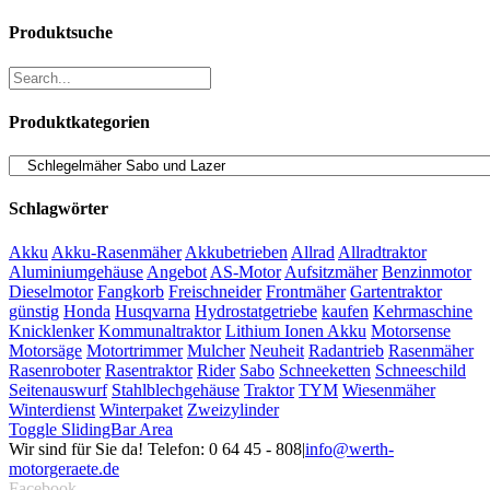
Produktsuche
Produktkategorien
Schlagwörter
Akku
Akku-Rasenmäher
Akkubetrieben
Allrad
Allradtraktor
Aluminiumgehäuse
Angebot
AS-Motor
Aufsitzmäher
Benzinmotor
Dieselmotor
Fangkorb
Freischneider
Frontmäher
Gartentraktor
günstig
Honda
Husqvarna
Hydrostatgetriebe
kaufen
Kehrmaschine
Knicklenker
Kommunaltraktor
Lithium Ionen Akku
Motorsense
Motorsäge
Motortrimmer
Mulcher
Neuheit
Radantrieb
Rasenmäher
Rasenroboter
Rasentraktor
Rider
Sabo
Schneeketten
Schneeschild
Seitenauswurf
Stahlblechgehäuse
Traktor
TYM
Wiesenmäher
Winterdienst
Winterpaket
Zweizylinder
Toggle SlidingBar Area
Wir sind für Sie da! Telefon: 0 64 45 - 808
|
info@werth-
motorgeraete.de
Facebook