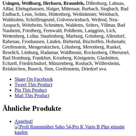
Usingen, Weilburg, Herborn, Braunfels,
Dillenburg, Lahnau,
Aßlar, Ehringshausen, Haiger, Mittenaar, Burbach, Siegbach, Bad
Endbach, Leun, Solms, Hüttenberg, Weilmünster, Weinbach,
Waldsolms, Schöffengrund, Grävenwiesbach, Weilrod, Neu-
Anspach, Wehrheim, Schmitten, Waldems, Selters, Villmar, Bad
Nauheim, Friedberg, Fernwald, Pohlheim, Langgöns, Lich,
Wettenberg, Lollar, Staufenberg, Marburg, Grünberg, Allendorf,
Rabenau, Fronhausen, Linden, Biebertal, Bischoffen, Hohenahr,
Greifenstein, Mengerskirchen, Löhnberg, Merenberg, Runkel,
Beselich, Limburg, Hadamar, Waldbrunn, Rockenberg, Oberursel,
Bad Homburg, Frankfurt, Kronberg, Königstein, Glashütten,
Echzell, Friedrichsdorf, Münzenberg, Rosbach, Wölfersheim,
Reiskirchen, Buseck, Sinn, Greifenstein, Driedorf uva.
Share On Facebook
Tweet This Product
Pin This Product
Mail This Product
Ähnliche Produkte
Angebot!