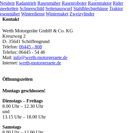
Neuheit
Radantrieb
Rasenmäher
Rasenroboter
Rasentraktor
Rider
neeketten
Schneeschild
Seitenauswurf
Stahlblechgehäuse
Traktor
esenmäher
Winterdienst
Winterpaket
Zweizylinder
Kontakt
Werth Motorgeräte GmbH & Co. KG
Kreuzweg 2
D- 35641 Schöffengrund
Telefon:
06445 - 808
Telefax: 06445 - 54 46
Mail:
info@werth-motorgeraete.de
Internet:
werth-motorgeraete.de
Öffnungszeiten
Montags geschlossen!
Dienstags – Freitags
8.00 Uhr – 12.30 Uhr
und
13.15 Uhr – 18.00 Uhr
Samstags
8.00 Uhr – 12.00 Uhr