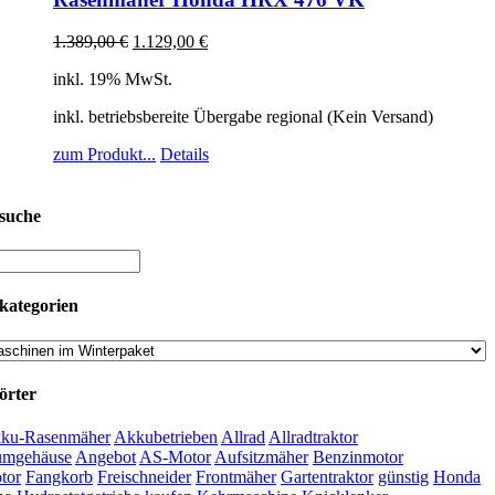
1.389,00
€
1.129,00
€
inkl. 19% MwSt.
inkl. betriebsbereite Übergabe regional (Kein Versand)
zum Produkt...
Details
suche
kategorien
örter
ku-Rasenmäher
Akkubetrieben
Allrad
Allradtraktor
umgehäuse
Angebot
AS-Motor
Aufsitzmäher
Benzinmotor
tor
Fangkorb
Freischneider
Frontmäher
Gartentraktor
günstig
Honda