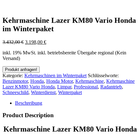
Kehrmaschine Lazer KM80 Vario Honda
im Winterpaket
3.432,00
€
3.198,00
€
inkl. 19% MwSt.
inkl. betriebsbereite Übergabe regional (Kein
Versand)
Kategorie:
Kehrmaschinen im Winterpaket
Schlüsselworte:
Benzinmotor
,
Honda
,
Honda Motor
,
Kehrmaschine
,
Kehrmaschine
Lazer KM80 Vario Honda
,
Limpar
,
Professional
,
Radantrieb
,
Schneeschild
,
Winterdienst
,
Winterpaket
Beschreibung
Product Description
Kehrmaschine Lazer KM80 Vario Honda