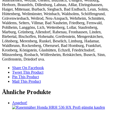
Mittelhessen, Wetzlar, Gießen, Butzbach, Usingen, Weilburg,
Herborn, Braunfels, Dillenburg, Lahnau, Aßlar, Ehringshausen,
Haiger, Mittenaar, Burbach, Siegbach, Bad Endbach, Leun, Solms,
Hüttenberg, Weilmünster, Weinbach, Waldsolms, Schöffengrund,
Grävenwiesbach, Weilrod, Neu-Anspach, Wehrheim, Schmitten,
Waldems, Selters, Villmar, Bad Nauheim, Friedberg, Fernwald,
Pohlheim, Langgöns, Lich, Wettenberg, Lollar, Staufenberg,
Marburg, Grünberg, Allendorf, Rabenau, Fronhausen, Linden,
Biebertal, Bischoffen, Hohenahr, Greifenstein, Mengerskirchen,
Löhnberg, Merenberg, Runkel, Beselich, Limburg, Hadamar,
Waldbrunn, Rockenberg, Oberursel, Bad Homburg, Frankfurt,
Kronberg, Königstein, Glashütten, Echzell, Friedrichsdorf,
Münzenberg, Rosbach, Wölfersheim, Reiskirchen, Buseck, Sinn,
Greifenstein, Driedorf uva.
Share On Facebook
Tweet This Product
Pin This Product
Mail This Product
Ähnliche Produkte
Angebot!