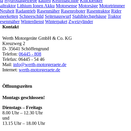
na
Hydrostatgetriebe
kaufen
Kehrmaschine
Knicklenker
ltraktor
Lithium Ionen Akku
Motorsense
Motorsäge
Motortrimmer
Neuheit
Radantrieb
Rasenmäher
Rasenroboter
Rasentraktor
Rider
neeketten
Schneeschild
Seitenauswurf
Stahlblechgehäuse
Traktor
esenmäher
Winterdienst
Winterpaket
Zweizylinder
Kontakt
Werth Motorgeräte GmbH & Co. KG
Kreuzweg 2
D- 35641 Schöffengrund
Telefon:
06445 - 808
Telefax: 06445 - 54 46
Mail:
info@werth-motorgeraete.de
Internet:
werth-motorgeraete.de
Öffnungszeiten
Montags geschlossen!
Dienstags – Freitags
8.00 Uhr – 12.30 Uhr
und
13.15 Uhr – 18.00 Uhr