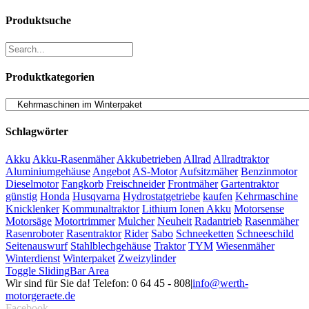
Produktsuche
Produktkategorien
Schlagwörter
Akku
Akku-Rasenmäher
Akkubetrieben
Allrad
Allradtraktor
Aluminiumgehäuse
Angebot
AS-Motor
Aufsitzmäher
Benzinmotor
Dieselmotor
Fangkorb
Freischneider
Frontmäher
Gartentraktor
günstig
Honda
Husqvarna
Hydrostatgetriebe
kaufen
Kehrmaschine
Knicklenker
Kommunaltraktor
Lithium Ionen Akku
Motorsense
Motorsäge
Motortrimmer
Mulcher
Neuheit
Radantrieb
Rasenmäher
Rasenroboter
Rasentraktor
Rider
Sabo
Schneeketten
Schneeschild
Seitenauswurf
Stahlblechgehäuse
Traktor
TYM
Wiesenmäher
Winterdienst
Winterpaket
Zweizylinder
Toggle SlidingBar Area
Wir sind für Sie da! Telefon: 0 64 45 - 808
|
info@werth-
motorgeraete.de
Facebook