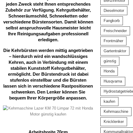
Benzinmotor
jeden Zweck steht Ihnen entsprechendes
Zubehör zur Verfügung. Kehrgutbehälter,
Dieselmotor
Schneeräumschild, Schneeketten oder
Fangkorb
verschiedene Bürstensorten. Damit können
selbst anspruchsvolle Hausmeister leicht
Freischneider
Ihre Reinigungsaufgaben professionell
erledigen.
Frontmäher
Die Kehrbürsten werden mittig angetrieben
Gartentraktor
– hierdurch wird ein wandschlüssiges
günstig
Kehren, auch in Verbindung mit einem
stabilen Kunststoff Kehrgutbehälter,
Honda
ermöglicht. Der Bürstendruck ist dabei
stufenlos einstellbar und die Bürsten
Husqvarna
lassen sich in verschiedene Rastpositionen
Hydrostatgetrieb
schwenken. Den Lenker können Sie
bequem Ihrer Körpergröße anpassen.
kaufen
Kehrmaschine
Knicklenker
Arbeitsbreite 70cm
Kommunaltraktor