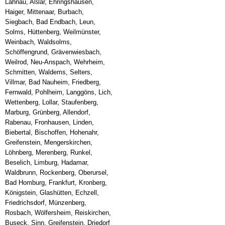
Lahnau, Aßlar, Ehringshausen,
Haiger, Mittenaar, Burbach,
Siegbach, Bad Endbach, Leun,
Solms, Hüttenberg, Weilmünster,
Weinbach, Waldsolms,
Schöffengrund, Grävenwiesbach,
Weilrod, Neu-Anspach, Wehrheim,
Schmitten, Waldems, Selters,
Villmar, Bad Nauheim, Friedberg,
Fernwald, Pohlheim, Langgöns, Lich,
Wettenberg, Lollar, Staufenberg,
Marburg, Grünberg, Allendorf,
Rabenau, Fronhausen, Linden,
Biebertal, Bischoffen, Hohenahr,
Greifenstein, Mengerskirchen,
Löhnberg, Merenberg, Runkel,
Beselich, Limburg, Hadamar,
Waldbrunn, Rockenberg, Oberursel,
Bad Homburg, Frankfurt, Kronberg,
Königstein, Glashütten, Echzell,
Friedrichsdorf, Münzenberg,
Rosbach, Wölfersheim, Reiskirchen,
Buseck, Sinn, Greifenstein, Driedorf