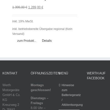
1.399,00
€
1.289,00
€
inkl. 19% MwSt.
inkl. betriebsbereite Übergabe regional (Kein
Versand)
Details
zum Produkt...
KONTAKT
ÖFFNUNGSZEITEN
MENÜ
WERTH AUF
FACEBOOK
Werth
Montags
Hinweise
Motorgeräte
geschlossen!
zum
GmbH & Co.
Batteriegesetz
Dienstags –
KG
/
Freitags
Kreuzweg 2
Altölentsorgung
8.00 Uhr –
D- 35641