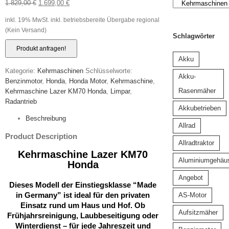
1.829,00
€
1.699,00
€
inkl. 19% MwSt.
inkl. betriebsbereite Übergabe regional
(Kein Versand)
Schlagwörter
Akku
Kategorie:
Kehrmaschinen
Schlüsselworte:
Akku-
Benzinmotor
,
Honda
,
Honda Motor
,
Kehrmaschine
,
Rasenmäher
Kehrmaschine Lazer KM70 Honda
,
Limpar
,
Radantrieb
Akkubetrieben
Beschreibung
Allrad
Product Description
Allradtraktor
Kehrmaschine Lazer KM70
Aluminiumgehäu
Honda
Angebot
Dieses Modell der Einstiegsklasse
“Made
in Germany”
ist ideal für den privaten
AS-Motor
Einsatz rund um Haus und Hof. Ob
Aufsitzmäher
Frühjahrsreinigung, Laubbeseitigung oder
Winterdienst – für jede Jahreszeit und