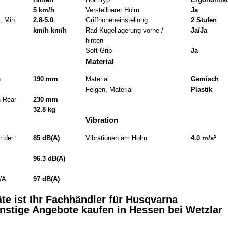
5 km/h
Verstellbarer Holm
Ja
, Min.
2.8-5.0
Griffhöheneinstellung
2 Stufen
km/h km/h
Rad Kugellagerung vorne /
Ja/Ja
hinten
Soft Grip
Ja
Material
n
190 mm
Material
Gemisch
Felgen, Material
Plastik
n Rear
230 mm
32.8 kg
Vibration
r der
85 dB(A)
Vibrationen am Holm
4.0 m/s²
96.3 dB(A)
WA
97 dB(A)
te ist Ihr Fachhändler für Husqvarna
stige Angebote kaufen in Hessen bei Wetzlar