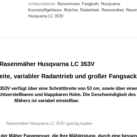
Schlüsselworte:
Benzinmotor
,
Fangkorb
,
Husqvarna
,
Kunststoffgehäuse
,
Mulcher
,
Radantrieb
,
Rasenmäher
,
Rase
Husqvarna LC 353V
Rasenmäher Husqvarna LC 353V
eite, variabler Radantrieb und großer Fangsack
3V verfügt über eine Schnittbreite von 53 cm, sowie über eine
chtverstellbaren und klappbaren Holm. Die Geschwindigkeit des
Mähers ist variabel einstellbar.
 der Mäher Fangmesser, die Ihre Mähleistung, durch eine besser