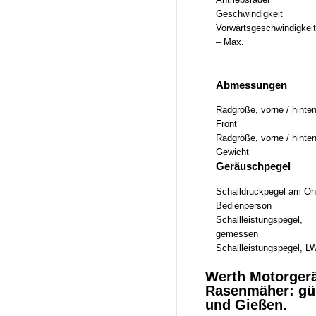
Geschwindigkeit
Vorwärtsgeschwindigkeit
– Max.
Abmessungen
Radgröße, vorne / hinte
Front
Radgröße, vorne / hinte
Gewicht
Geräuschpegel
Schalldruckpegel am Oh
Bedienperson
Schallleistungspegel,
gemessen
Schallleistungspegel, L
Werth Motorgerä
Rasenmäher: gün
und Gießen.