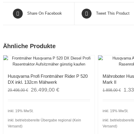
Share On Facebook
Tweet This Product
Ähnliche Produkte
Angebot!
Angebot!
Husqvarna Profi Frontmäher Rider P 520
Mähroboter Hu
DX inkl. 132cm Mähwerk
Mark II
26.499,00
€
1.3
29.498,00
€
1.898,00
€
inkl. 19% MwSt.
inkl. 19% MwSt.
inkl. betriebsbereite Übergabe regional (Kein
inkl. betriebsberei
Versand)
Versand)