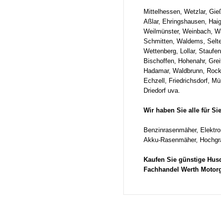
Mittelhessen, Wetzlar, Gie
Aßlar, Ehringshausen, Hai
Weilmünster, Weinbach, W
Schmitten, Waldems, Selte
Wettenberg, Lollar, Staufe
Bischoffen, Hohenahr, Grei
Hadamar, Waldbrunn, Rocke
Echzell, Friedrichsdorf, M
Driedorf uva.
Wir haben Sie alle für S
Benzinrasenmäher, Elektr
Akku-Rasenmäher, Hochgra
Kaufen Sie günstige Hu
Fachhandel Werth Motor