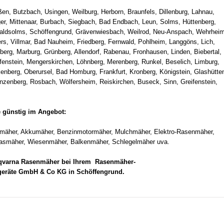
ßen, Butzbach, Usingen, Weilburg, Herborn, Braunfels, Dillenburg, Lahnau,
ger, Mittenaar, Burbach, Siegbach, Bad Endbach, Leun, Solms, Hüttenberg,
aldsolms, Schöffengrund, Grävenwiesbach, Weilrod, Neu-Anspach, Wehrheim
rs, Villmar, Bad Nauheim, Friedberg, Fernwald, Pohlheim, Langgöns, Lich,
nberg, Marburg, Grünberg, Allendorf, Rabenau, Fronhausen, Linden, Biebertal,
fenstein, Mengerskirchen, Löhnberg, Merenberg, Runkel, Beselich, Limburg,
nberg, Oberursel, Bad Homburg, Frankfurt, Kronberg, Königstein, Glashütte
ünzenberg, Rosbach, Wölfersheim, Reiskirchen, Buseck, Sinn, Greifenstein,
ie günstig im Angebot:
omäher, Akkumäher, Benzinmotormäher, Mulchmäher, Elektro-Rasenmäher,
smäher, Wiesenmäher, Balkenmäher, Schlegelmäher uva.
sqvarna Rasenmäher bei Ihrem Rasenmäher-
geräte GmbH & Co KG in Schöffengrund.