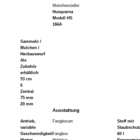
Motorhersteller
Husqvarna
Modell HS
166A
Sammeln /
Mulchen /
Heckauswurf
Als
Zubehör
erhältlich
53 cm
6
Zentral
75 mm
20 mm
Ausstattung
Antrieb,
Fangboxart
Stoff mit
variable
Staubschut
Geschwindigkeit
Fangbox
60 l
Hinten
Holmtyp
Ergonomis