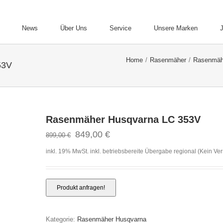
News
Über Uns
Service
Unsere Marken
Home
/
Rasenmäher
/
Rasenmäh
53V
Rasenmäher Husqvarna LC 353V
849,00
€
899,00
€
inkl. 19% MwSt.
inkl. betriebsbereite Übergabe regional (Kein Ve
Kategorie:
Rasenmäher Husqvarna