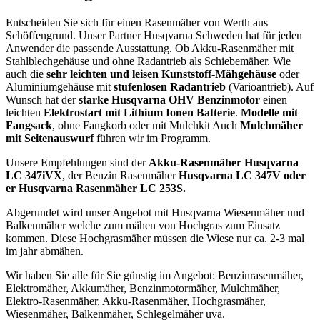
Entscheiden Sie sich für einen Rasenmäher von Werth aus
Schöffengrund. Unser Partner Husqvarna Schweden hat für jeden
Anwender die passende Ausstattung. Ob Akku-Rasenmäher mit
Stahlblechgehäuse und ohne Radantrieb als Schiebemäher. Wie
auch die
sehr leichten und leisen Kunststoff-Mähgehäuse
oder
Aluminiumgehäuse mit
stufenlosen Radantrieb
(Varioantrieb). Auf
Wunsch hat der
starke Husqvarna OHV Benzinmotor
einen
leichten
Elektrostart mit Lithium Ionen Batterie
.
Modelle mit
Fangsack
, ohne Fangkorb oder mit Mulchkit Auch
Mulchmäher
mit Seitenauswurf
führen wir im Programm.
Unsere Empfehlungen sind der
Ak
ku-Rasenmäher Husqvarna
LC 347iVX
, der Benzin Rasenmäher
Husqvarna LC 347V oder
er Husqvarna Rasenmäher LC 253S.
Abgerundet wird unser Angebot mit Husqvarna Wiesenmäher und
Balkenmäher welche zum mähen von Hochgras zum Einsatz
kommen. Diese Hochgrasmäher müssen die Wiese nur ca. 2-3 mal
im jahr abmähen.
Wir haben Sie alle für Sie günstig im Angebot: Benzinrasenmäher,
Elektromäher, Akkumäher, Benzinmotormäher, Mulchmäher,
Elektro-Rasenmäher, Akku-Rasenmäher, Hochgrasmäher,
Wiesenmäher, Balkenmäher, Schlegelmäher uva.