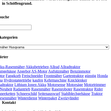
in Schöffengrund.
suche
kategorien
örter
ku-Rasenmäher
Akkubetrieben
Allrad
Allradtraktor
umgehäuse
Angebot
AS-Motor
Aufsitzmäher
Benzinmotor
tor
Fangkorb
Freischneider
Frontmäher
Gartentraktor
günstig
Honda
na
Hydrostatgetriebe
kaufen
Kehrmaschine
Knicklenker
ltraktor
Lithium Ionen Akku
Motorsense
Motorsäge
Motortrimmer
Neuheit
Radantrieb
Rasenmäher
Rasenroboter
Rasentraktor
Rider
neeketten
Schneeschild
Seitenauswurf
Stahlblechgehäuse
Traktor
esenmäher
Winterdienst
Winterpaket
Zweizylinder
Kontakt