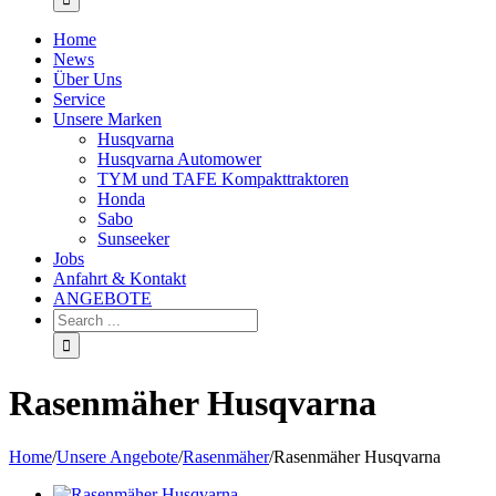
Home
News
Über Uns
Service
Unsere Marken
Husqvarna
Husqvarna Automower
TYM und TAFE Kompakttraktoren
Honda
Sabo
Sunseeker
Jobs
Anfahrt & Kontakt
ANGEBOTE
Rasenmäher Husqvarna
Home
/
Unsere Angebote
/
Rasenmäher
/
Rasenmäher Husqvarna