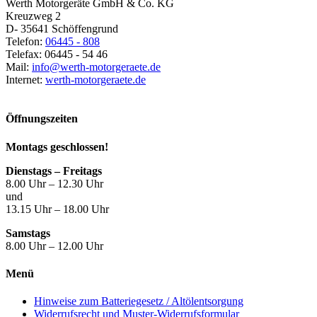
Werth Motorgeräte GmbH & Co. KG
Kreuzweg 2
D- 35641 Schöffengrund
Telefon:
06445 - 808
Telefax: 06445 - 54 46
Mail:
info@werth-motorgeraete.de
Internet:
werth-motorgeraete.de
Öffnungszeiten
Montags geschlossen!
Dienstags – Freitags
8.00 Uhr – 12.30 Uhr
und
13.15 Uhr – 18.00 Uhr
Samstags
8.00 Uhr – 12.00 Uhr
Menü
Hinweise zum Batteriegesetz / Altölentsorgung
Widerrufsrecht und Muster-Widerrufsformular