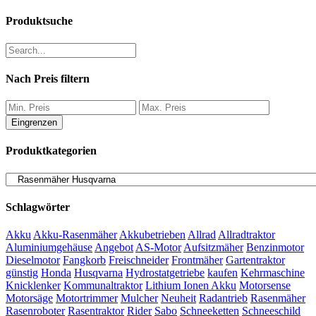
Produktsuche
Nach Preis filtern
Eingrenzen
Produktkategorien
Schlagwörter
Akku
Akku-Rasenmäher
Akkubetrieben
Allrad
Allradtraktor
Aluminiumgehäuse
Angebot
AS-Motor
Aufsitzmäher
Benzinmotor
Dieselmotor
Fangkorb
Freischneider
Frontmäher
Gartentraktor
günstig
Honda
Husqvarna
Hydrostatgetriebe
kaufen
Kehrmaschine
Knicklenker
Kommunaltraktor
Lithium Ionen Akku
Motorsense
Motorsäge
Motortrimmer
Mulcher
Neuheit
Radantrieb
Rasenmäher
Rasenroboter
Rasentraktor
Rider
Sabo
Schneeketten
Schneeschild