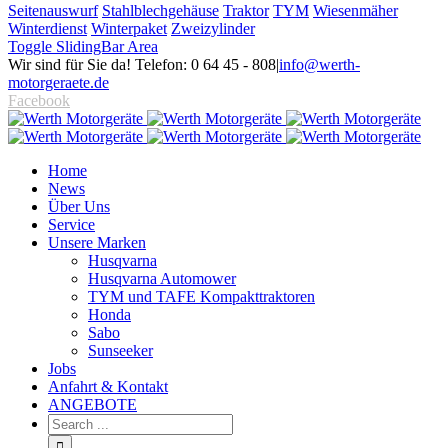
Seitenauswurf
Stahlblechgehäuse
Traktor
TYM
Wiesenmäher
Winterdienst
Winterpaket
Zweizylinder
Toggle SlidingBar Area
Wir sind für Sie da! Telefon: 0 64 45 - 808
|
info@werth-
motorgeraete.de
Facebook
Home
News
Über Uns
Service
Unsere Marken
Husqvarna
Husqvarna Automower
TYM und TAFE Kompakttraktoren
Honda
Sabo
Sunseeker
Jobs
Anfahrt & Kontakt
ANGEBOTE