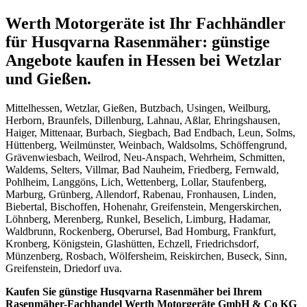
Werth Motorgeräte ist Ihr Fachhändler
für Husqvarna Rasenmäher: günstige
Angebote kaufen in Hessen bei Wetzlar
und Gießen.
Mittelhessen, Wetzlar, Gießen, Butzbach, Usingen, Weilburg,
Herborn, Braunfels, Dillenburg, Lahnau, Aßlar, Ehringshausen,
Haiger, Mittenaar, Burbach, Siegbach, Bad Endbach, Leun, Solms,
Hüttenberg, Weilmünster, Weinbach, Waldsolms, Schöffengrund,
Grävenwiesbach, Weilrod, Neu-Anspach, Wehrheim, Schmitten,
Waldems, Selters, Villmar, Bad Nauheim, Friedberg, Fernwald,
Pohlheim, Langgöns, Lich, Wettenberg, Lollar, Staufenberg,
Marburg, Grünberg, Allendorf, Rabenau, Fronhausen, Linden,
Biebertal, Bischoffen, Hohenahr, Greifenstein, Mengerskirchen,
Löhnberg, Merenberg, Runkel, Beselich, Limburg, Hadamar,
Waldbrunn, Rockenberg, Oberursel, Bad Homburg, Frankfurt,
Kronberg, Königstein, Glashütten, Echzell, Friedrichsdorf,
Münzenberg, Rosbach, Wölfersheim, Reiskirchen, Buseck, Sinn,
Greifenstein, Driedorf uva.
Kaufen Sie günstige Husqvarna Rasenmäher bei Ihrem
Rasenmäher-Fachhandel Werth Motorgeräte GmbH & Co KG