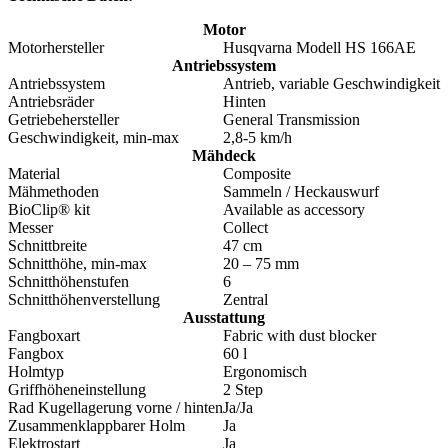
Motor
Motorhersteller
Husqvarna Modell HS 166AE
Antriebssystem
Antriebssystem
Antrieb, variable Geschwindigkeit
Antriebsräder
Hinten
Getriebehersteller
General Transmission
Geschwindigkeit, min-max
2,8-5 km/h
Mähdeck
Material
Composite
Mähmethoden
Sammeln / Heckauswurf
BioClip® kit
Available as accessory
Messer
Collect
Schnittbreite
47 cm
Schnitthöhe, min-max
20 – 75 mm
Schnitthöhenstufen
6
Schnitthöhenverstellung
Zentral
Ausstattung
Fangboxart
Fabric with dust blocker
Fangbox
60 l
Holmtyp
Ergonomisch
Griffhöheneinstellung
2 Step
Rad Kugellagerung vorne / hinten
Ja/Ja
Zusammenklappbarer Holm
Ja
Elektrostart
Ja