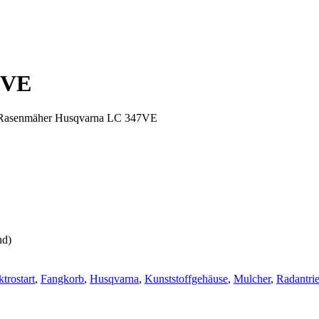
7VE
Rasenmäher Husqvarna LC 347VE
nd)
ktrostart
,
Fangkorb
,
Husqvarna
,
Kunststoffgehäuse
,
Mulcher
,
Radantri