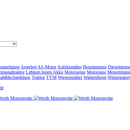
umgehäuse
Angebot
AS-Motor
Aufsitzmäher
Benzinmotor
Dieselmoto
munaltraktor
Lithium Ionen Akku
Motorsense
Motorsäge
Motortrimm
tahlblechgehäuse
Traktor
TYM
Wiesenmäher
Winterdienst
Winterpaket
de