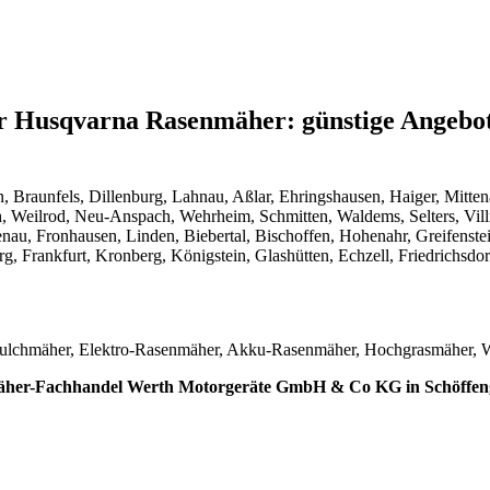
r Husqvarna Rasenmäher: günstige Angebot
n, Braunfels, Dillenburg, Lahnau, Aßlar, Ehringshausen, Haiger, Mitt
 Weilrod, Neu-Anspach, Wehrheim, Schmitten, Waldems, Selters, Vill
enau, Fronhausen, Linden, Biebertal, Bischoffen, Hohenahr, Greifenst
Frankfurt, Kronberg, Königstein, Glashütten, Echzell, Friedrichsdo
ulchmäher, Elektro-Rasenmäher, Akku-Rasenmäher, Hochgrasmäher, W
äher-Fachhandel Werth Motorgeräte GmbH & Co KG in Schöffen