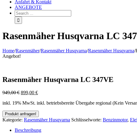
Anfahrt & Kontakt
ANGEBOTE
Rasenmäher Husqvarna LC 34
Home
/
Rasenmäher
/
Rasenmäher Husqvarna
/
Rasenmäher Husqvarna
/
Angebot!
Rasenmäher Husqvarna LC 347VE
949,00
€
899,00
€
inkl. 19% MwSt.
inkl. betriebsbereite Übergabe regional (Kein Versa
Kategorie:
Rasenmäher Husqvarna
Schlüsselworte:
Benzinmotor
,
Ele
Beschreibung