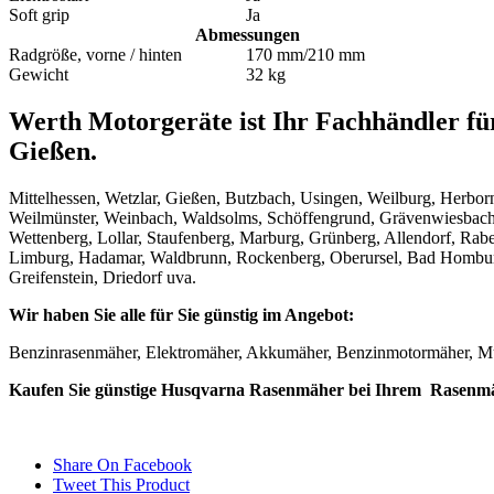
Soft grip
Ja
Abmessungen
Radgröße, vorne / hinten
170 mm/210 mm
Gewicht
32 kg
Werth Motorgeräte ist Ihr Fachhändler fü
Gießen.
Mittelhessen, Wetzlar, Gießen, Butzbach, Usingen, Weilburg, Herbor
Weilmünster, Weinbach, Waldsolms, Schöffengrund, Grävenwiesbach,
Wettenberg, Lollar, Staufenberg, Marburg, Grünberg, Allendorf, Rab
Limburg, Hadamar, Waldbrunn, Rockenberg, Oberursel, Bad Homburg, 
Greifenstein, Driedorf uva.
Wir haben Sie alle für Sie günstig im Angebot:
Benzinrasenmäher, Elektromäher, Akkumäher, Benzinmotormäher, M
Kaufen Sie günstige Husqvarna Rasenmäher bei Ihrem Rasenm
Share On Facebook
Tweet This Product