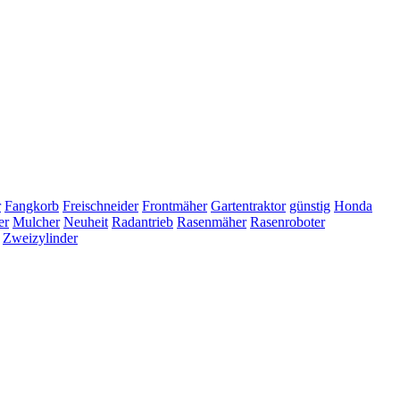
r
Fangkorb
Freischneider
Frontmäher
Gartentraktor
günstig
Honda
er
Mulcher
Neuheit
Radantrieb
Rasenmäher
Rasenroboter
Zweizylinder