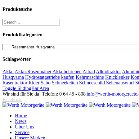
Produktsuche
Produktkategorien
Schlagwörter
Akku
Akku-Rasenmäher
Akkubetrieben
Allrad
Allradtraktor
Alumini
Husqvarna
Hydrostatgetriebe
kaufen
Kehrmaschine
Knicklenker
Kom
Rasentraktor
Rider
Sabo
Schneeketten
Schneeschild
Seitenauswurf
S
Toggle SlidingBar Area
Wir sind für Sie da! Telefon: 0 64 45 - 808
|
info@werth-motorgeraete.
Facebook
Home
News
Über Uns
Service
Unsere Marken