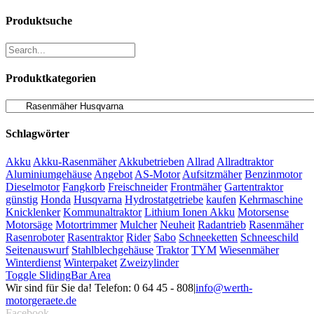
Produktsuche
Produktkategorien
Schlagwörter
Akku
Akku-Rasenmäher
Akkubetrieben
Allrad
Allradtraktor
Aluminiumgehäuse
Angebot
AS-Motor
Aufsitzmäher
Benzinmotor
Dieselmotor
Fangkorb
Freischneider
Frontmäher
Gartentraktor
günstig
Honda
Husqvarna
Hydrostatgetriebe
kaufen
Kehrmaschine
Knicklenker
Kommunaltraktor
Lithium Ionen Akku
Motorsense
Motorsäge
Motortrimmer
Mulcher
Neuheit
Radantrieb
Rasenmäher
Rasenroboter
Rasentraktor
Rider
Sabo
Schneeketten
Schneeschild
Seitenauswurf
Stahlblechgehäuse
Traktor
TYM
Wiesenmäher
Winterdienst
Winterpaket
Zweizylinder
Toggle SlidingBar Area
Wir sind für Sie da! Telefon: 0 64 45 - 808
|
info@werth-
motorgeraete.de
Facebook