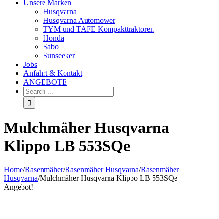
Unsere Marken
Husqvarna
Husqvarna Automower
TYM und TAFE Kompakttraktoren
Honda
Sabo
Sunseeker
Jobs
Anfahrt & Kontakt
ANGEBOTE
Mulchmäher Husqvarna
Klippo LB 553SQe
Home
/
Rasenmäher
/
Rasenmäher Husqvarna
/
Rasenmäher
Husqvarna
/
Mulchmäher Husqvarna Klippo LB 553SQe
Angebot!