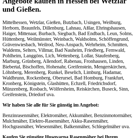
Angebote kaufen in Hessen bei Wetzlar
und Gießen.
Mittelhessen, Wetzlar, Gießen, Butzbach, Usingen, Weilburg,
Herborn, Braunfels, Dillenburg, Lahnau, Aßlar, Ehringshausen,
Haiger, Mittenaar, Burbach, Siegbach, Bad Endbach, Leun, Solms,
Hüttenberg, Weilmünster, Weinbach, Waldsolms, Schöffengrund,
Grävenwiesbach, Weilrod, Neu-Anspach, Wehrheim, Schmitten,
Waldems, Selters, Villmar, Bad Nauheim, Friedberg, Fernwald,
Pohlheim, Langgöns, Lich, Wettenberg, Lollar, Staufenberg,
Marburg, Grünberg, Allendorf, Rabenau, Fronhausen, Linden,
Biebertal, Bischoffen, Hohenahr, Greifenstein, Mengerskirchen,
Löhnberg, Merenberg, Runkel, Beselich, Limburg, Hadamar,
Waldbrunn, Rockenberg, Oberursel, Bad Homburg, Frankfurt,
Kronberg, Königstein, Glashütten, Echzell, Friedrichsdorf,
Münzenberg, Rosbach, Wölfersheim, Reiskirchen, Buseck, Sinn,
Greifenstein, Driedorf uva.
Wir haben Sie alle für Sie günstig im Angebot:
Benzinrasenmäher, Elektromäher, Akkumäher, Benzinmotormäher,
Mulchmäher, Elektro-Rasenmäher, Akku-Rasenmäher,
Hochgrasmäher, Wiesenmäher, Balkenmäher, Schlegelmäher uva.
Kaufen Sie günstige Husqvarna Rasenmäher bei Ihrem