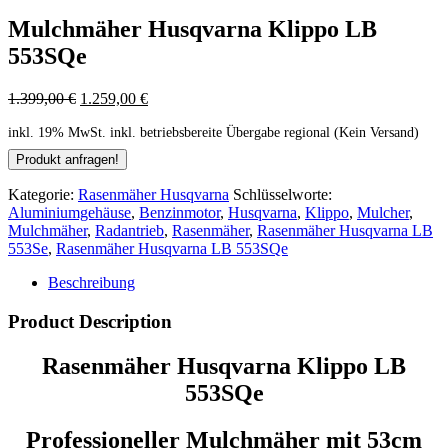
Mulchmäher Husqvarna Klippo LB
553SQe
1.399,00
€
1.259,00
€
inkl. 19% MwSt.
inkl. betriebsbereite Übergabe regional (Kein Versand)
Kategorie:
Rasenmäher Husqvarna
Schlüsselworte:
Aluminiumgehäuse
,
Benzinmotor
,
Husqvarna
,
Klippo
,
Mulcher
,
Mulchmäher
,
Radantrieb
,
Rasenmäher
,
Rasenmäher Husqvarna LB
553Se
,
Rasenmäher Husqvarna LB 553SQe
Beschreibung
Product Description
Rasenmäher Husqvarna Klippo LB
553SQe
Professioneller Mulchmäher
mit 53cm