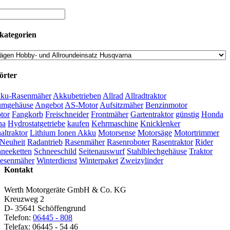
kategorien
örter
ku-Rasenmäher
Akkubetrieben
Allrad
Allradtraktor
umgehäuse
Angebot
AS-Motor
Aufsitzmäher
Benzinmotor
tor
Fangkorb
Freischneider
Frontmäher
Gartentraktor
günstig
Honda
na
Hydrostatgetriebe
kaufen
Kehrmaschine
Knicklenker
ltraktor
Lithium Ionen Akku
Motorsense
Motorsäge
Motortrimmer
Neuheit
Radantrieb
Rasenmäher
Rasenroboter
Rasentraktor
Rider
neeketten
Schneeschild
Seitenauswurf
Stahlblechgehäuse
Traktor
esenmäher
Winterdienst
Winterpaket
Zweizylinder
Kontakt
Werth Motorgeräte GmbH & Co. KG
Kreuzweg 2
D- 35641 Schöffengrund
Telefon:
06445 - 808
Telefax: 06445 - 54 46