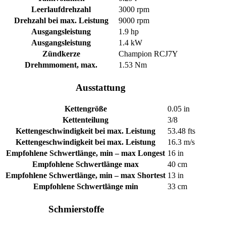
Leerlaufdrehzahl
3000 rpm
Drehzahl bei max. Leistung
9000 rpm
Ausgangsleistung
1.9 hp
Ausgangsleistung
1.4 kW
Zündkerze
Champion RCJ7Y
Drehmmoment, max.
1.53 Nm
Ausstattung
Kettengröße
0.05 in
Kettenteilung
3/8
Kettengeschwindigkeit bei max. Leistung
53.48 fts
Kettengeschwindigkeit bei max. Leistung
16.3 m/s
Empfohlene Schwertlänge, min – max Longest
16 in
Empfohlene Schwertlänge max
40 cm
Empfohlene Schwertlänge, min – max Shortest
13 in
Empfohlene Schwertlänge min
33 cm
Schmierstoffe