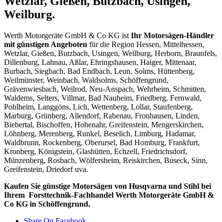
Wetzlar, Gießen, Butzbach, Usingen,
Weilburg.
Werth Motorgeräte GmbH & Co KG ist
Ihr Motorsägen-Händler
mit günstigen Angeboten
für die Region Hessen, Mittelhessen,
Wetzlar, Gießen, Butzbach, Usingen, Weilburg, Herborn, Braunfels,
Dillenburg, Lahnau, Aßlar, Ehringshausen, Haiger, Mittenaar,
Burbach, Siegbach, Bad Endbach, Leun, Solms, Hüttenberg,
Weilmünster, Weinbach, Waldsolms, Schöffengrund,
Grävenwiesbach, Weilrod, Neu-Anspach, Wehrheim, Schmitten,
Waldems, Selters, Villmar, Bad Nauheim, Friedberg, Fernwald,
Pohlheim, Langgöns, Lich, Wettenberg, Lollar, Staufenberg,
Marburg, Grünberg, Allendorf, Rabenau, Fronhausen, Linden,
Biebertal, Bischoffen, Hohenahr, Greifenstein, Mengerskirchen,
Löhnberg, Merenberg, Runkel, Beselich, Limburg, Hadamar,
Waldbrunn, Rockenberg, Oberursel, Bad Homburg, Frankfurt,
Kronberg, Königstein, Glashütten, Echzell, Friedrichsdorf,
Münzenberg, Rosbach, Wölfersheim, Reiskirchen, Buseck, Sinn,
Greifenstein, Driedorf uva.
Kaufen Sie günstige Motorsägen von Husqvarna und Stihl bei
Ihrem Forsttechnik-Fachhandel Werth Motorgeräte GmbH &
Co KG in Schöffengrund.
Share On Facebook