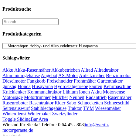
Produktsuche
Produktkategorien
Schlagwörter
Akku
Akku-Rasenmäher
Akkubetrieben
Allrad
Allradtraktor
Aluminiumgehäuse
Angebot
AS-Motor
Aufsitzmäher
Benzinmotor
Dieselmotor
Fangkorb
Freischneider
Frontmäher
Gartentraktor
günstig
Honda
Husqvarna
Hydrostatgetriebe
kaufen
Kehrmaschine
Knicklenker
Kommunaltraktor
Lithium Ionen Akku
Motorsense
Motorsäge
Motortrimmer
Mulcher
Neuheit
Radantrieb
Rasenmäher
Rasenroboter
Rasentraktor
Rider
Sabo
Schneeketten
Schneeschild
Seitenauswurf
Stahlblechgehäuse
Traktor
TYM
Wiesenmäher
Winterdienst
Winterpaket
Zweizylinder
Toggle SlidingBar Area
Wir sind für Sie da! Telefon: 0 64 45 - 808
|
info@werth-
motorgeraete.de
Facebook