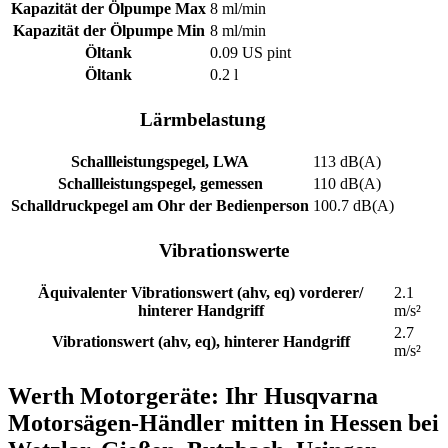
Kapazität der Ölpumpe Max
8 ml/min
Kapazität der Ölpumpe Min
8 ml/min
Öltank
0.09 US pint
Öltank
0.2 l
Lärmbelastung
Schallleistungspegel, LWA
113 dB(A)
Schallleistungspegel, gemessen
110 dB(A)
Schalldruckpegel am Ohr der Bedienperson
100.7 dB(A)
Vibrationswerte
Äquivalenter Vibrationswert (ahv, eq) vorderer/
2.1
hinterer Handgriff
m/s²
2.7
Vibrationswert (ahv, eq), hinterer Handgriff
m/s²
Werth Motorgeräte: Ihr Husqvarna
Motorsägen-Händler mitten in Hessen bei