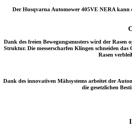
Der Husqvarna Automower 405VE NERA kann die 
O
Dank des freien Bewegungsmusters wird der Rasen op
Struktur. Die messerscharfen Klingen schneiden das 
Rasen verblei
Dank des innovativen Mähsystems arbeitet der Automo
die gesetzlichen Bes