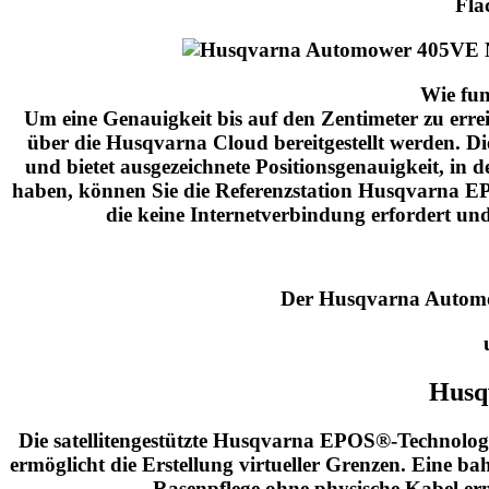
Flä
Wie fun
Um eine Genauigkeit bis auf den Zentimeter zu err
über die Husqvarna Cloud bereitgestellt werden. 
und bietet ausgezeichnete Positionsgenauigkeit, i
haben, können Sie die Referenzstation Husqvarna EPO
die keine Internetverbindung erfordert und
Der Husqvarna Automo
Husq
Die satellitengestützte Husqvarna EPOS®-Technologi
ermöglicht die Erstellung virtueller Grenzen. Eine b
Rasenpflege ohne physische Kabel er