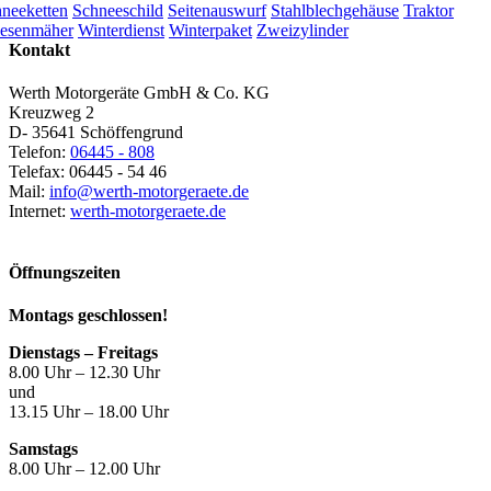
neeketten
Schneeschild
Seitenauswurf
Stahlblechgehäuse
Traktor
esenmäher
Winterdienst
Winterpaket
Zweizylinder
Kontakt
Werth Motorgeräte GmbH & Co. KG
Kreuzweg 2
D- 35641 Schöffengrund
Telefon:
06445 - 808
Telefax: 06445 - 54 46
Mail:
info@werth-motorgeraete.de
Internet:
werth-motorgeraete.de
Öffnungszeiten
Montags geschlossen!
Dienstags – Freitags
8.00 Uhr – 12.30 Uhr
und
13.15 Uhr – 18.00 Uhr
Samstags
8.00 Uhr – 12.00 Uhr