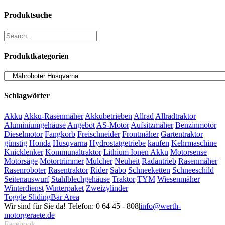
Produktsuche
Produktkategorien
Schlagwörter
Akku
Akku-Rasenmäher
Akkubetrieben
Allrad
Allradtraktor
Aluminiumgehäuse
Angebot
AS-Motor
Aufsitzmäher
Benzinmotor
Dieselmotor
Fangkorb
Freischneider
Frontmäher
Gartentraktor
günstig
Honda
Husqvarna
Hydrostatgetriebe
kaufen
Kehrmaschine
Knicklenker
Kommunaltraktor
Lithium Ionen Akku
Motorsense
Motorsäge
Motortrimmer
Mulcher
Neuheit
Radantrieb
Rasenmäher
Rasenroboter
Rasentraktor
Rider
Sabo
Schneeketten
Schneeschild
Seitenauswurf
Stahlblechgehäuse
Traktor
TYM
Wiesenmäher
Winterdienst
Winterpaket
Zweizylinder
Toggle SlidingBar Area
Wir sind für Sie da! Telefon: 0 64 45 - 808
|
info@werth-
motorgeraete.de
Facebook