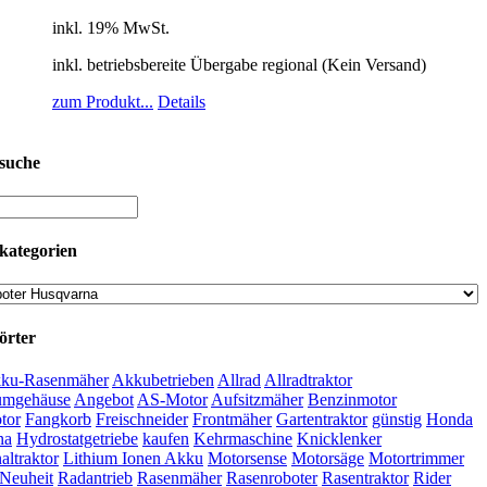
inkl. 19% MwSt.
inkl. betriebsbereite Übergabe regional (Kein Versand)
zum Produkt...
Details
suche
kategorien
örter
ku-Rasenmäher
Akkubetrieben
Allrad
Allradtraktor
umgehäuse
Angebot
AS-Motor
Aufsitzmäher
Benzinmotor
tor
Fangkorb
Freischneider
Frontmäher
Gartentraktor
günstig
Honda
na
Hydrostatgetriebe
kaufen
Kehrmaschine
Knicklenker
ltraktor
Lithium Ionen Akku
Motorsense
Motorsäge
Motortrimmer
Neuheit
Radantrieb
Rasenmäher
Rasenroboter
Rasentraktor
Rider