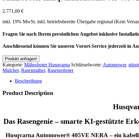
2.771,00
€
inkl. 19% MwSt.
inkl. betriebsbereite Übergabe regional (Kein Versa
Fragen Sie nach Ihrem persönlichen Angebot inklusive Installa
Anschliessend können Sie unseren Vorort-Service jederzeit in 
Kategorie:
Mähroboter Husqvarna
Schlüsselworte:
Automower
,
günst
Mulcher
,
Rasenmäher
,
Rasenroboter
Beschreibung
Product Description
Husqva
Das Rasengenie – smarte KI-gestützte Erk
Husqvarna Automower® 405VE NERA – ein kabelloser