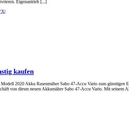
rieren. Eigenantrieb [...]
iVX
|
stig kaufen
ue Modell 2020 Akku Rasenmäher Sabo 47-Accu Vario zum günstigen Ei
schäft von diesm neuen Akkumäher Sabo 47-Accu Vario. Mit seinem Alu