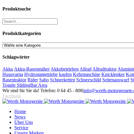
Produktsuche
Produktkategorien
Schlagwörter
Akku
Akku-Rasenmäher
Akkubetrieben
Allrad
Allradtraktor
Alumini
Husqvarna
Hydrostatgetriebe
kaufen
Kehrmaschine
Knicklenker
Kom
Rasentraktor
Rider
Sabo
Schneeketten
Schneeschild
Seitenauswurf
S
Toggle SlidingBar Area
Wir sind für Sie da! Telefon: 0 64 45 - 808
|
info@werth-motorgeraete.
Facebook
Home
News
Über Uns
Service
Unsere Marken