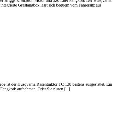
nder Briggs & Stratton Motor und 320 Liter Fangkorb Der Husqvarna
 integrierte Grasfangbox lässt sich bequem vom Fahrersitz aus
be ist der Husqvarna Rasentraktor TC 138 bestens ausgestattet. Ein
Fangkorb aufnehmen. Oder Sie rüsten [...]