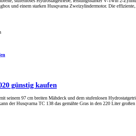
eite, stufenloses Hydrostatgetriebe, leistungsstarker V-Twin 2-Zyli
angbox und einem starken Husqvarna Zweizylindermotor. Die effiziente,
fen
20 günstig kaufen
mit seinem 97 cm breiten Mähdeck und dem stufenlosen Hydrostatgetrie
r kann der Husqvarna TC 138 das gemähte Gras in den 220 Liter großen 