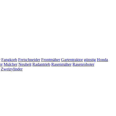
r
Fangkorb
Freischneider
Frontmäher
Gartentraktor
günstig
Honda
er
Mulcher
Neuheit
Radantrieb
Rasenmäher
Rasenroboter
Zweizylinder