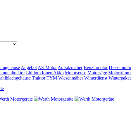
umgehäuse
Angebot
AS-Motor
Aufsitzmäher
Benzinmotor
Dieselmoto
munaltraktor
Lithium Ionen Akku
Motorsense
Motorsäge
Motortrimm
tahlblechgehäuse
Traktor
TYM
Wiesenmäher
Winterdienst
Winterpaket
de