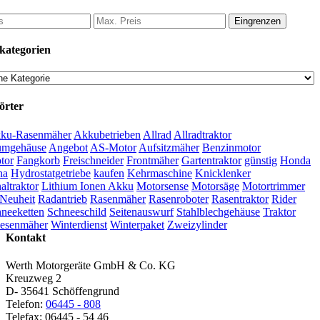
Eingrenzen
kategorien
örter
ku-Rasenmäher
Akkubetrieben
Allrad
Allradtraktor
umgehäuse
Angebot
AS-Motor
Aufsitzmäher
Benzinmotor
tor
Fangkorb
Freischneider
Frontmäher
Gartentraktor
günstig
Honda
na
Hydrostatgetriebe
kaufen
Kehrmaschine
Knicklenker
ltraktor
Lithium Ionen Akku
Motorsense
Motorsäge
Motortrimmer
Neuheit
Radantrieb
Rasenmäher
Rasenroboter
Rasentraktor
Rider
neeketten
Schneeschild
Seitenauswurf
Stahlblechgehäuse
Traktor
esenmäher
Winterdienst
Winterpaket
Zweizylinder
Kontakt
Werth Motorgeräte GmbH & Co. KG
Kreuzweg 2
D- 35641 Schöffengrund
Telefon:
06445 - 808
Telefax: 06445 - 54 46