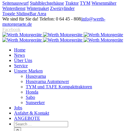
Seitenauswurf
Stahlblechgehäuse
Traktor
TYM
Wiesenmäher
Winterdienst
Winterpaket
Zweizylinder
Toggle SlidingBar Area
Wir sind für Sie da! Telefon: 0 64 45 - 808
|
info@werth-
motorgeraete.de
Facebook
Home
News
Über Uns
Service
Unsere Marken
Husqvarna
Husqvarna Automower
TYM und TAFE Kompakttraktoren
Honda
Sabo
Sunseeker
Jobs
Anfahrt & Kontakt
ANGEBOTE