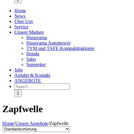
Home
News
Über Uns
Service
Unsere Marken
Husqvarna
Husqvarna Automower
TYM und TAFE Kompakttraktoren
Honda
Sabo
Sunseeker
Jobs
Anfahrt & Kontakt
ANGEBOTE
Zapfwelle
Home
/
Unsere Angebote
/
Zapfwelle