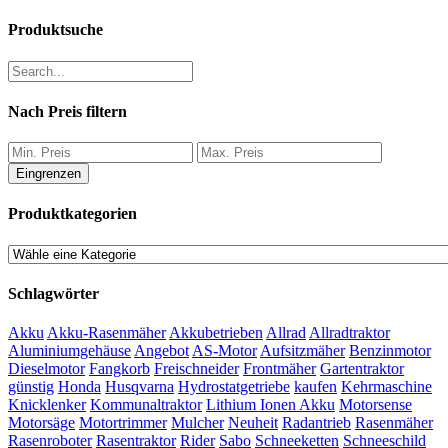
Produktsuche
Nach Preis filtern
Eingrenzen
Produktkategorien
Schlagwörter
Akku
Akku-Rasenmäher
Akkubetrieben
Allrad
Allradtraktor
Aluminiumgehäuse
Angebot
AS-Motor
Aufsitzmäher
Benzinmotor
Dieselmotor
Fangkorb
Freischneider
Frontmäher
Gartentraktor
günstig
Honda
Husqvarna
Hydrostatgetriebe
kaufen
Kehrmaschine
Knicklenker
Kommunaltraktor
Lithium Ionen Akku
Motorsense
Motorsäge
Motortrimmer
Mulcher
Neuheit
Radantrieb
Rasenmäher
Rasenroboter
Rasentraktor
Rider
Sabo
Schneeketten
Schneeschild