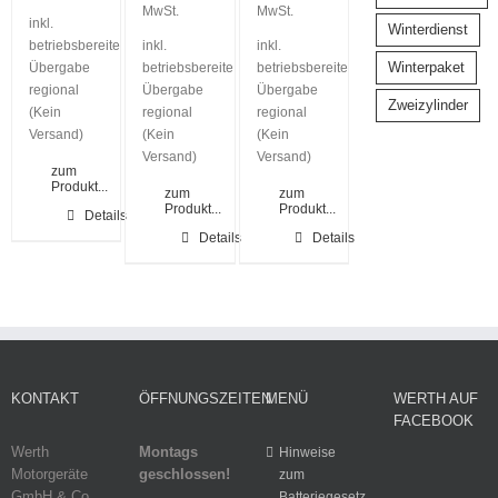
MwSt.
MwSt.
inkl.
Winterdienst
betriebsbereite
inkl.
inkl.
Winterpaket
Übergabe
betriebsbereite
betriebsbereite
regional
Übergabe
Übergabe
Zweizylinder
(Kein
regional
regional
Versand)
(Kein
(Kein
Versand)
Versand)
zum
Produkt...
zum
zum
Produkt...
Produkt...
Details
Details
Details
KONTAKT
ÖFFNUNGSZEITEN
MENÜ
WERTH AUF
FACEBOOK
Werth
Montags
Hinweise
Motorgeräte
geschlossen!
zum
GmbH & Co.
Batteriegesetz