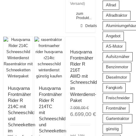
Versand)
Allrad
zum
Allradtraktor
Produkt...
Aluminiumgehäu
Details
Angebot
AS-Motor
Angebot!
Angebot!
Angebot!
Husqvarna
Aufsitzmäher
Frontmäher
Rider R
Benzinmotor
216T
AWD mit
Dieselmotor
Schneeschild
Fangkorb
Husqvarna
Husqvarna
im
Frontmäher
Frontmäher
Winterdienst-
Freischneider
Rider R
Rider R
Paket
214C mit
214TC
7.998,00
€
Frontmäher
Schneeschild
mit
6.699,00
€
und
Schneeschild
Gartentraktor
Schneeketten
und
günstig
im
Schneeketten
inkl. 19%