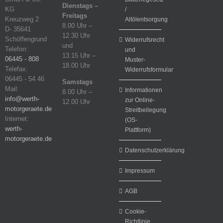
Dienstags –
KG
/
Freitags
Kreuzweg 2
Altölentsorgung
8.00 Uhr –
D- 35641
12.30 Uhr
Schöffengrund
Widerrufsrecht
und
Telefon:
und
13.15 Uhr –
06445 - 808
Muster-
18.00 Uhr
Telefax:
Widerrufsformular
06445 - 54 46
Samstags
Mail:
Informationen
8.00 Uhr –
info@werth-
zur Online-
12.00 Uhr
motorgeraete.de
Streitbeilegung
Internet:
(OS-
werth-
Plattform)
motorgeraete.de
Datenschutzerklärung
Impressum
AGB
Cookie-
Richtlinie