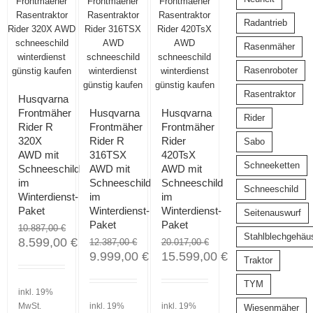
Angebot!
Angebot!
Angebot!
Radantrieb
Rasenmäher
Rasenroboter
Rasentraktor
Husqvarna
Frontmäher
Husqvarna
Husqvarna
Rider
Rider R
Frontmäher
Frontmäher
320X
Rider R
Rider
Sabo
AWD mit
316TSX
420TsX
Schneeketten
Schneeschild
AWD mit
AWD mit
im
Schneeschild
Schneeschild
Schneeschild
Winterdienst-
im
im
Paket
Winterdienst-
Winterdienst-
Seitenauswurf
Paket
Paket
10.887,00
€
Stahlblechgehäu
8.599,00
€
12.387,00
€
20.017,00
€
9.999,00
€
15.599,00
€
Traktor
TYM
inkl. 19%
MwSt.
inkl. 19%
inkl. 19%
Wiesenmäher