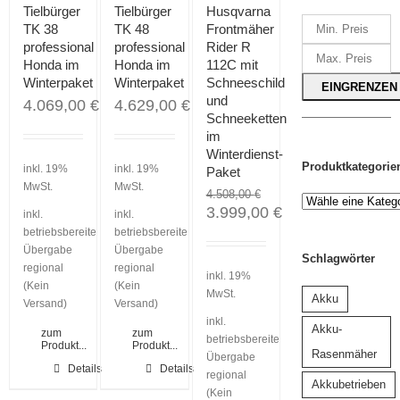
Tielbürger
Tielbürger
Husqvarna
TK 38
TK 48
Frontmäher
professional
professional
Rider R
Honda im
Honda im
112C mit
Winterpaket
Winterpaket
Schneeschild
EINGRENZEN
und
4.069,00
€
4.629,00
€
Schneeketten
im
Winterdienst-
Produktkategorie
inkl. 19%
inkl. 19%
Paket
MwSt.
MwSt.
4.508,00
€
3.999,00
€
inkl.
inkl.
betriebsbereite
betriebsbereite
Übergabe
Übergabe
Schlagwörter
regional
regional
inkl. 19%
(Kein
(Kein
MwSt.
Akku
Versand)
Versand)
inkl.
Akku-
zum
zum
betriebsbereite
Produkt...
Produkt...
Rasenmäher
Übergabe
Details
Details
regional
Akkubetrieben
(Kein