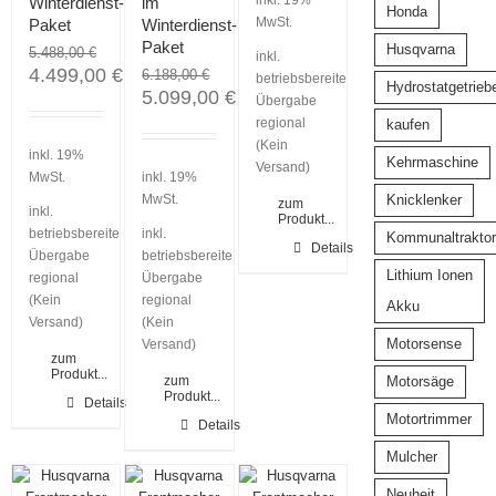
Winterdienst-
im
Honda
MwSt.
Paket
Winterdienst-
Paket
Husqvarna
5.488,00
€
inkl.
4.499,00
€
6.188,00
€
betriebsbereite
Hydrostatgetrieb
5.099,00
€
Übergabe
regional
kaufen
(Kein
inkl. 19%
Kehrmaschine
Versand)
MwSt.
inkl. 19%
MwSt.
Knicklenker
zum
inkl.
Produkt...
betriebsbereite
inkl.
Kommunaltraktor
Details
Übergabe
betriebsbereite
Lithium Ionen
regional
Übergabe
(Kein
regional
Akku
Versand)
(Kein
Motorsense
Versand)
zum
Produkt...
zum
Motorsäge
Produkt...
Details
Motortrimmer
Details
Mulcher
Neuheit