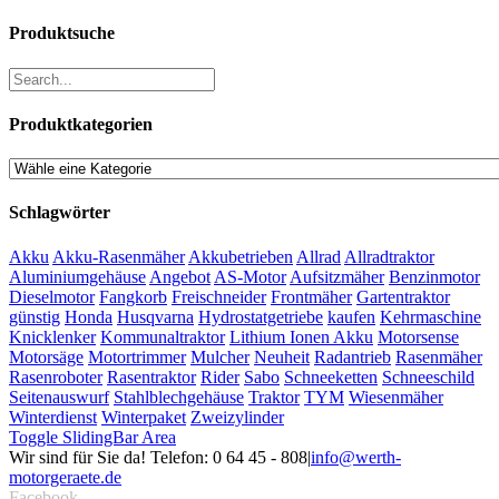
Produktsuche
Produktkategorien
Schlagwörter
Akku
Akku-Rasenmäher
Akkubetrieben
Allrad
Allradtraktor
Aluminiumgehäuse
Angebot
AS-Motor
Aufsitzmäher
Benzinmotor
Dieselmotor
Fangkorb
Freischneider
Frontmäher
Gartentraktor
günstig
Honda
Husqvarna
Hydrostatgetriebe
kaufen
Kehrmaschine
Knicklenker
Kommunaltraktor
Lithium Ionen Akku
Motorsense
Motorsäge
Motortrimmer
Mulcher
Neuheit
Radantrieb
Rasenmäher
Rasenroboter
Rasentraktor
Rider
Sabo
Schneeketten
Schneeschild
Seitenauswurf
Stahlblechgehäuse
Traktor
TYM
Wiesenmäher
Winterdienst
Winterpaket
Zweizylinder
Toggle SlidingBar Area
Wir sind für Sie da! Telefon: 0 64 45 - 808
|
info@werth-
motorgeraete.de
Facebook