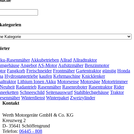
suche
kategorien
örter
ku-Rasenmäher
Akkubetrieben
Allrad
Allradtraktor
umgehäuse
Angebot
AS-Motor
Aufsitzmäher
Benzinmotor
tor
Fangkorb
Freischneider
Frontmäher
Gartentraktor
günstig
Honda
na
Hydrostatgetriebe
kaufen
Kehrmaschine
Knicklenker
ltraktor
Lithium Ionen Akku
Motorsense
Motorsäge
Motortrimmer
Neuheit
Radantrieb
Rasenmäher
Rasenroboter
Rasentraktor
Rider
neeketten
Schneeschild
Seitenauswurf
Stahlblechgehäuse
Traktor
esenmäher
Winterdienst
Winterpaket
Zweizylinder
Kontakt
Werth Motorgeräte GmbH & Co. KG
Kreuzweg 2
D- 35641 Schöffengrund
Telefon:
06445 - 808