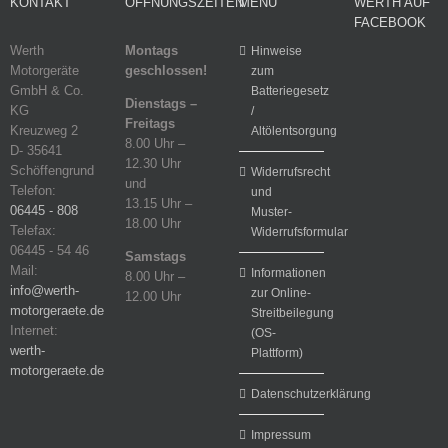
KONTAKT
ÖFFNUNGSZEITEN
MENÜ
WERTH AUF
FACEBOOK
Werth
Montags
Hinweise
Motorgeräte
geschlossen!
zum
GmbH & Co.
Batteriegesetz
Dienstags –
KG
/
Freitags
Kreuzweg 2
Altölentsorgung
8.00 Uhr –
D- 35641
12.30 Uhr
Schöffengrund
Widerrufsrecht
und
Telefon:
und
13.15 Uhr –
06445 - 808
Muster-
18.00 Uhr
Telefax:
Widerrufsformular
06445 - 54 46
Samstags
Mail:
Informationen
8.00 Uhr –
info@werth-
zur Online-
12.00 Uhr
motorgeraete.de
Streitbeilegung
Internet:
(OS-
werth-
Plattform)
motorgeraete.de
Datenschutzerklärung
Impressum