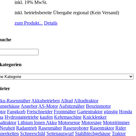
inkl. 19% MwSt.
inkl. betriebsbereite Übergabe regional (Kein Versand)
zum Produkt...
Details
suche
kategorien
örter
ku-Rasenmäher
Akkubetrieben
Allrad
Allradtraktor
umgehäuse
Angebot
AS-Motor
Aufsitzmäher
Benzinmotor
tor
Fangkorb
Freischneider
Frontmäher
Gartentraktor
günstig
Honda
na
Hydrostatgetriebe
kaufen
Kehrmaschine
Knicklenker
ltraktor
Lithium Ionen Akku
Motorsense
Motorsäge
Motortrimmer
Neuheit
Radantrieb
Rasenmäher
Rasenroboter
Rasentraktor
Rider
neeketten
Schneeschild
Seitenauswurf
Stahlblechgehäuse
Traktor