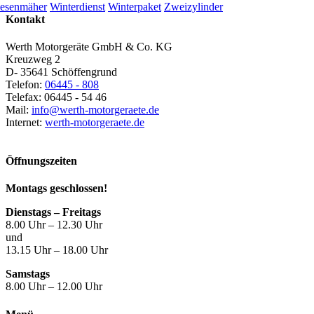
esenmäher
Winterdienst
Winterpaket
Zweizylinder
Kontakt
Werth Motorgeräte GmbH & Co. KG
Kreuzweg 2
D- 35641 Schöffengrund
Telefon:
06445 - 808
Telefax: 06445 - 54 46
Mail:
info@werth-motorgeraete.de
Internet:
werth-motorgeraete.de
Öffnungszeiten
Montags geschlossen!
Dienstags – Freitags
8.00 Uhr – 12.30 Uhr
und
13.15 Uhr – 18.00 Uhr
Samstags
8.00 Uhr – 12.00 Uhr