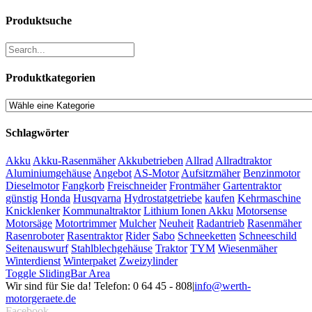
Produktsuche
Produktkategorien
Schlagwörter
Akku
Akku-Rasenmäher
Akkubetrieben
Allrad
Allradtraktor
Aluminiumgehäuse
Angebot
AS-Motor
Aufsitzmäher
Benzinmotor
Dieselmotor
Fangkorb
Freischneider
Frontmäher
Gartentraktor
günstig
Honda
Husqvarna
Hydrostatgetriebe
kaufen
Kehrmaschine
Knicklenker
Kommunaltraktor
Lithium Ionen Akku
Motorsense
Motorsäge
Motortrimmer
Mulcher
Neuheit
Radantrieb
Rasenmäher
Rasenroboter
Rasentraktor
Rider
Sabo
Schneeketten
Schneeschild
Seitenauswurf
Stahlblechgehäuse
Traktor
TYM
Wiesenmäher
Winterdienst
Winterpaket
Zweizylinder
Toggle SlidingBar Area
Wir sind für Sie da! Telefon: 0 64 45 - 808
|
info@werth-
motorgeraete.de
Facebook