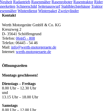
Neuheit
Radantrieb
Rasenmäher
Rasenroboter
Rasentraktor
Rider
neeketten
Schneeschild
Seitenauswurf
Stahlblechgehäuse
Traktor
esenmäher
Winterdienst
Winterpaket
Zweizylinder
Kontakt
Werth Motorgeräte GmbH & Co. KG
Kreuzweg 2
D- 35641 Schöffengrund
Telefon:
06445 - 808
Telefax: 06445 - 54 46
Mail:
info@werth-motorgeraete.de
Internet:
werth-motorgeraete.de
Öffnungszeiten
Montags geschlossen!
Dienstags – Freitags
8.00 Uhr – 12.30 Uhr
und
13.15 Uhr – 18.00 Uhr
Samstags
8.00 Uhr – 12.00 Uhr