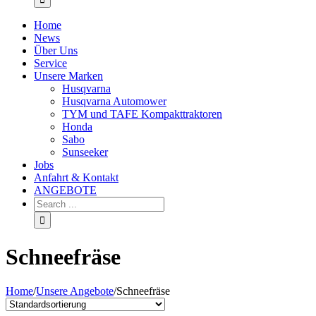
Home
News
Über Uns
Service
Unsere Marken
Husqvarna
Husqvarna Automower
TYM und TAFE Kompakttraktoren
Honda
Sabo
Sunseeker
Jobs
Anfahrt & Kontakt
ANGEBOTE
Schneefräse
Home
/
Unsere Angebote
/
Schneefräse