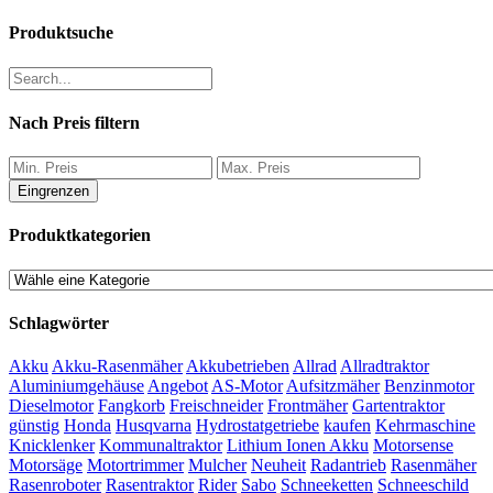
Produktsuche
Nach Preis filtern
Eingrenzen
Produktkategorien
Schlagwörter
Akku
Akku-Rasenmäher
Akkubetrieben
Allrad
Allradtraktor
Aluminiumgehäuse
Angebot
AS-Motor
Aufsitzmäher
Benzinmotor
Dieselmotor
Fangkorb
Freischneider
Frontmäher
Gartentraktor
günstig
Honda
Husqvarna
Hydrostatgetriebe
kaufen
Kehrmaschine
Knicklenker
Kommunaltraktor
Lithium Ionen Akku
Motorsense
Motorsäge
Motortrimmer
Mulcher
Neuheit
Radantrieb
Rasenmäher
Rasenroboter
Rasentraktor
Rider
Sabo
Schneeketten
Schneeschild