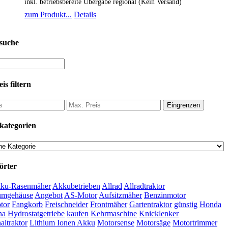
inkl. betriebsbereite Übergabe regional (Kein Versand)
zum Produkt...
Details
suche
is filtern
Eingrenzen
kategorien
örter
ku-Rasenmäher
Akkubetrieben
Allrad
Allradtraktor
umgehäuse
Angebot
AS-Motor
Aufsitzmäher
Benzinmotor
tor
Fangkorb
Freischneider
Frontmäher
Gartentraktor
günstig
Honda
na
Hydrostatgetriebe
kaufen
Kehrmaschine
Knicklenker
ltraktor
Lithium Ionen Akku
Motorsense
Motorsäge
Motortrimmer