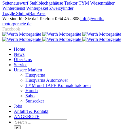
Seitenauswurf
Stahlblechgehäuse
Traktor
TYM
Wiesenmäher
Winterdienst
Winterpaket
Zweizylinder
Toggle SlidingBar Area
Wir sind für Sie da! Telefon: 0 64 45 - 808
|
info@werth-
motorgeraete.de
Facebook
Home
News
Über Uns
Service
Unsere Marken
Husqvarna
Husqvarna Automower
TYM und TAFE Kompakttraktoren
Honda
Sabo
Sunseeker
Jobs
Anfahrt & Kontakt
ANGEBOTE