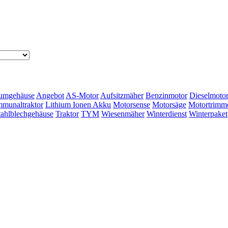
umgehäuse
Angebot
AS-Motor
Aufsitzmäher
Benzinmotor
Dieselmoto
munaltraktor
Lithium Ionen Akku
Motorsense
Motorsäge
Motortrimm
tahlblechgehäuse
Traktor
TYM
Wiesenmäher
Winterdienst
Winterpaket