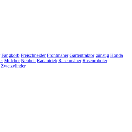
r
Fangkorb
Freischneider
Frontmäher
Gartentraktor
günstig
Honda
er
Mulcher
Neuheit
Radantrieb
Rasenmäher
Rasenroboter
Zweizylinder