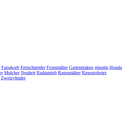
r
Fangkorb
Freischneider
Frontmäher
Gartentraktor
günstig
Honda
er
Mulcher
Neuheit
Radantrieb
Rasenmäher
Rasenroboter
Zweizylinder