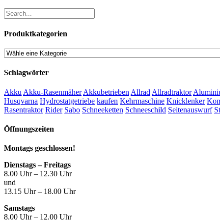
Produktkategorien
Schlagwörter
Akku
Akku-Rasenmäher
Akkubetrieben
Allrad
Allradtraktor
Alumini
Husqvarna
Hydrostatgetriebe
kaufen
Kehrmaschine
Knicklenker
Kom
Rasentraktor
Rider
Sabo
Schneeketten
Schneeschild
Seitenauswurf
S
Öffnungszeiten
Montags geschlossen!
Dienstags – Freitags
8.00 Uhr – 12.30 Uhr
und
13.15 Uhr – 18.00 Uhr
Samstags
8.00 Uhr – 12.00 Uhr