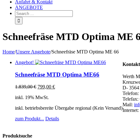
Anfahrt & Kontakt
ANGEBOTE
Schneefräse MTD Optima ME 
Home
/
Unsere Angebote
/
Schneefräse MTD Optima ME 66
Angebot!
Kontakt
Schneefräse MTD Optima ME66
Werth M
Kreuzwe
1.839,00
€
799,00
€
D- 3564
Telefon:
inkl. 19% MwSt.
Telefax:
Mail:
in
inkl. betriebsbereite Übergabe regional (Kein Versand)
Internet:
zum Produkt...
Details
Produktsuche