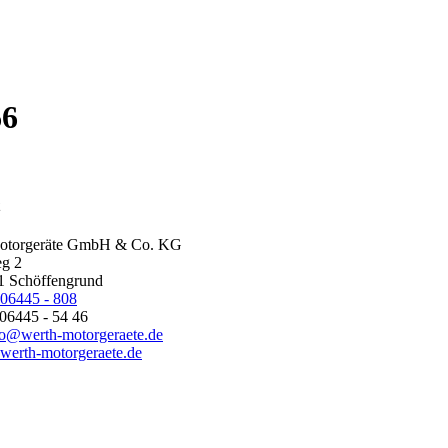
66
otorgeräte GmbH & Co. KG
g 2
1 Schöffengrund
06445 - 808
 06445 - 54 46
fo@werth-motorgeraete.de
werth-motorgeraete.de