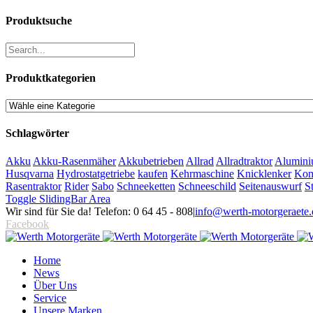
Produktsuche
Produktkategorien
Schlagwörter
Akku
Akku-Rasenmäher
Akkubetrieben
Allrad
Allradtraktor
Alumini
Husqvarna
Hydrostatgetriebe
kaufen
Kehrmaschine
Knicklenker
Kom
Rasentraktor
Rider
Sabo
Schneeketten
Schneeschild
Seitenauswurf
S
Toggle SlidingBar Area
Wir sind für Sie da! Telefon: 0 64 45 - 808
|
info@werth-motorgeraete.
Facebook
Home
News
Über Uns
Service
Unsere Marken