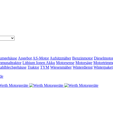
umgehäuse
Angebot
AS-Motor
Aufsitzmäher
Benzinmotor
Dieselmoto
munaltraktor
Lithium Ionen Akku
Motorsense
Motorsäge
Motortrimm
tahlblechgehäuse
Traktor
TYM
Wiesenmäher
Winterdienst
Winterpaket
de