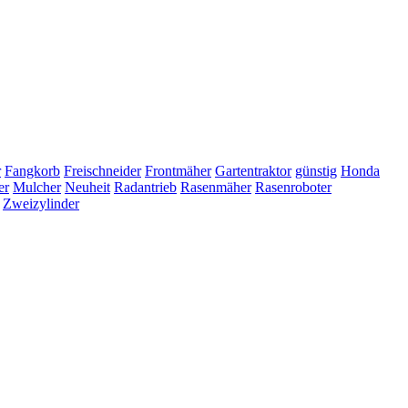
r
Fangkorb
Freischneider
Frontmäher
Gartentraktor
günstig
Honda
er
Mulcher
Neuheit
Radantrieb
Rasenmäher
Rasenroboter
Zweizylinder