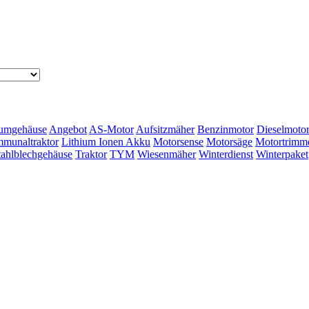
umgehäuse
Angebot
AS-Motor
Aufsitzmäher
Benzinmotor
Dieselmoto
munaltraktor
Lithium Ionen Akku
Motorsense
Motorsäge
Motortrimm
tahlblechgehäuse
Traktor
TYM
Wiesenmäher
Winterdienst
Winterpaket