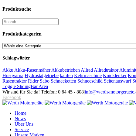
Produktsuche
Produktkategorien
Schlagwörter
Akku
Akku-Rasenmäher
Akkubetrieben
Allrad
Allradtraktor
Alumini
Husqvarna
Hydrostatgetriebe
kaufen
Kehrmaschine
Knicklenker
Kom
Rasentraktor
Rider
Sabo
Schneeketten
Schneeschild
Seitenauswurf
S
Toggle SlidingBar Area
Wir sind für Sie da! Telefon: 0 64 45 - 808
|
info@werth-motorgeraete.
Facebook
Home
News
Über Uns
Service
Unsere Marken