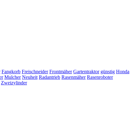
r
Fangkorb
Freischneider
Frontmäher
Gartentraktor
günstig
Honda
er
Mulcher
Neuheit
Radantrieb
Rasenmäher
Rasenroboter
Zweizylinder