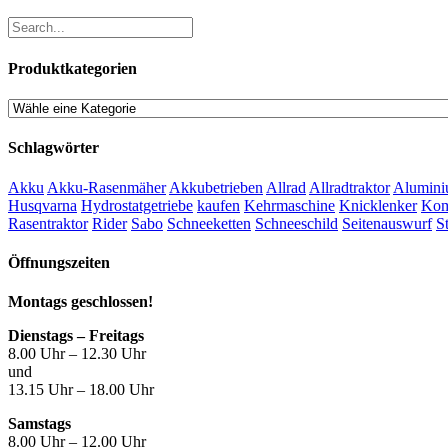
Produktkategorien
Schlagwörter
Akku
Akku-Rasenmäher
Akkubetrieben
Allrad
Allradtraktor
Alumini
Husqvarna
Hydrostatgetriebe
kaufen
Kehrmaschine
Knicklenker
Kom
Rasentraktor
Rider
Sabo
Schneeketten
Schneeschild
Seitenauswurf
S
Öffnungszeiten
Montags geschlossen!
Dienstags – Freitags
8.00 Uhr – 12.30 Uhr
und
13.15 Uhr – 18.00 Uhr
Samstags
8.00 Uhr – 12.00 Uhr