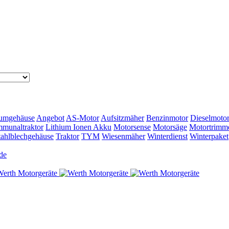
umgehäuse
Angebot
AS-Motor
Aufsitzmäher
Benzinmotor
Dieselmoto
munaltraktor
Lithium Ionen Akku
Motorsense
Motorsäge
Motortrimm
tahlblechgehäuse
Traktor
TYM
Wiesenmäher
Winterdienst
Winterpaket
de