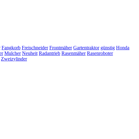
r
Fangkorb
Freischneider
Frontmäher
Gartentraktor
günstig
Honda
er
Mulcher
Neuheit
Radantrieb
Rasenmäher
Rasenroboter
Zweizylinder