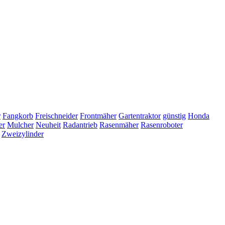
r
Fangkorb
Freischneider
Frontmäher
Gartentraktor
günstig
Honda
er
Mulcher
Neuheit
Radantrieb
Rasenmäher
Rasenroboter
Zweizylinder