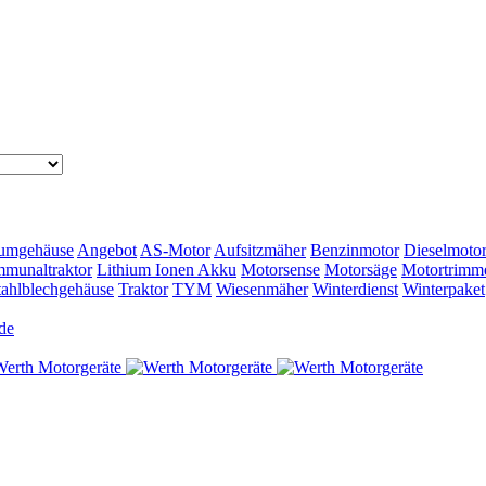
umgehäuse
Angebot
AS-Motor
Aufsitzmäher
Benzinmotor
Dieselmoto
munaltraktor
Lithium Ionen Akku
Motorsense
Motorsäge
Motortrimm
tahlblechgehäuse
Traktor
TYM
Wiesenmäher
Winterdienst
Winterpaket
de