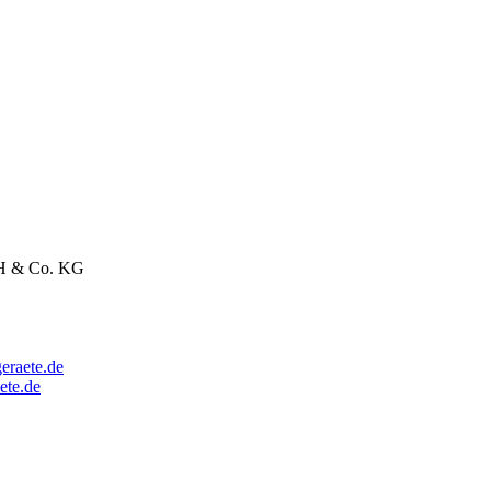
bH & Co. KG
eraete.de
ete.de