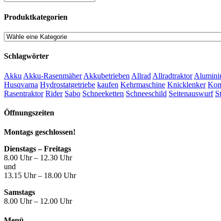
Produktkategorien
Schlagwörter
Akku
Akku-Rasenmäher
Akkubetrieben
Allrad
Allradtraktor
Alumini
Husqvarna
Hydrostatgetriebe
kaufen
Kehrmaschine
Knicklenker
Kom
Rasentraktor
Rider
Sabo
Schneeketten
Schneeschild
Seitenauswurf
S
Öffnungszeiten
Montags geschlossen!
Dienstags – Freitags
8.00 Uhr – 12.30 Uhr
und
13.15 Uhr – 18.00 Uhr
Samstags
8.00 Uhr – 12.00 Uhr
Menü