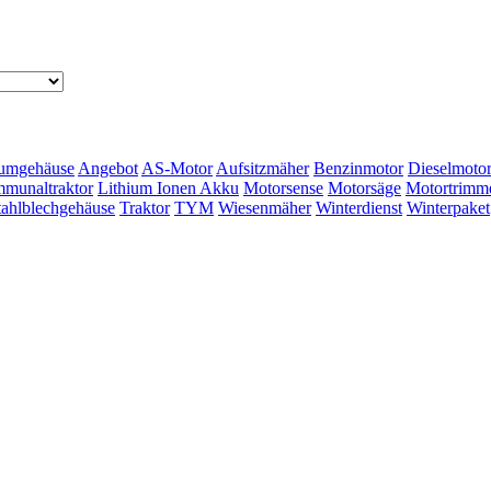
umgehäuse
Angebot
AS-Motor
Aufsitzmäher
Benzinmotor
Dieselmoto
munaltraktor
Lithium Ionen Akku
Motorsense
Motorsäge
Motortrimm
tahlblechgehäuse
Traktor
TYM
Wiesenmäher
Winterdienst
Winterpaket