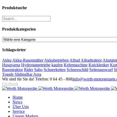
Produktsuche
Produktkategorien
Schlagwörter
Akku
Akku-Rasenmäher
Akkubetrieben
Allrad
Allradtraktor
Alumini
Husqvarna
Hydrostatgetriebe
kaufen
Kehrmaschine
Knicklenker
Kom
Rasentraktor
Rider
Sabo
Schneeketten
Schneeschild
Seitenauswurf
S
Toggle SlidingBar Area
Wir sind für Sie da! Telefon: 0 64 45 - 808
|
info@werth-motorgeraete.
Facebook
Home
News
Über Uns
Service
Unsere Marken