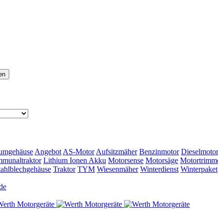
en
umgehäuse
Angebot
AS-Motor
Aufsitzmäher
Benzinmotor
Dieselmoto
munaltraktor
Lithium Ionen Akku
Motorsense
Motorsäge
Motortrimm
tahlblechgehäuse
Traktor
TYM
Wiesenmäher
Winterdienst
Winterpaket
de