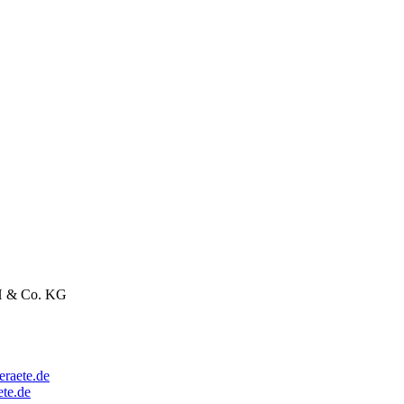
H & Co. KG
raete.de
ete.de