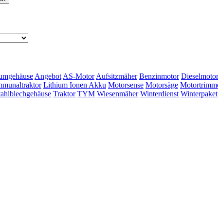
umgehäuse
Angebot
AS-Motor
Aufsitzmäher
Benzinmotor
Dieselmoto
munaltraktor
Lithium Ionen Akku
Motorsense
Motorsäge
Motortrimm
tahlblechgehäuse
Traktor
TYM
Wiesenmäher
Winterdienst
Winterpaket