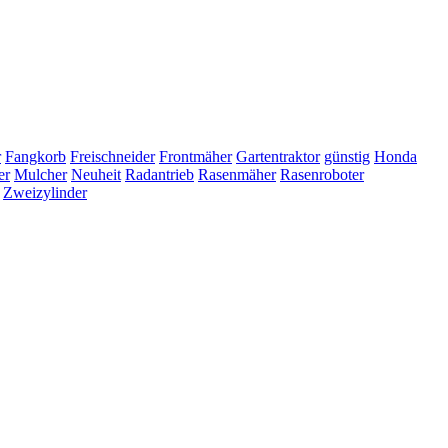
r
Fangkorb
Freischneider
Frontmäher
Gartentraktor
günstig
Honda
er
Mulcher
Neuheit
Radantrieb
Rasenmäher
Rasenroboter
Zweizylinder