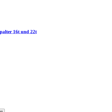
alter 16t und 22t
en