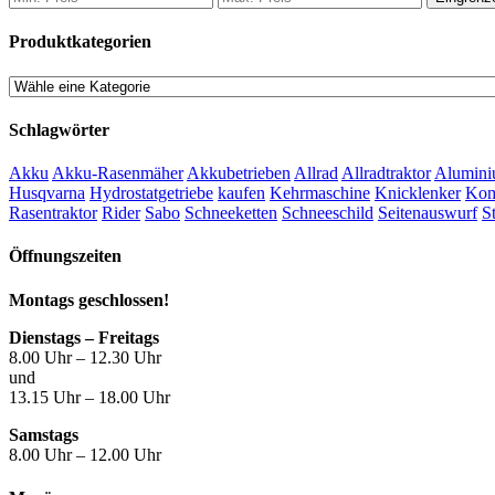
Produktkategorien
Schlagwörter
Akku
Akku-Rasenmäher
Akkubetrieben
Allrad
Allradtraktor
Alumini
Husqvarna
Hydrostatgetriebe
kaufen
Kehrmaschine
Knicklenker
Kom
Rasentraktor
Rider
Sabo
Schneeketten
Schneeschild
Seitenauswurf
S
Öffnungszeiten
Montags geschlossen!
Dienstags – Freitags
8.00 Uhr – 12.30 Uhr
und
13.15 Uhr – 18.00 Uhr
Samstags
8.00 Uhr – 12.00 Uhr