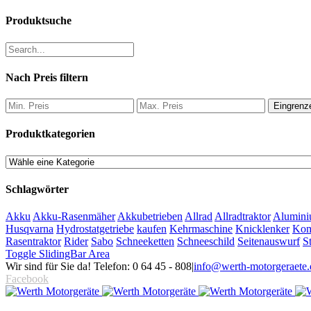
Produktsuche
Nach Preis filtern
Eingrenz
Produktkategorien
Schlagwörter
Akku
Akku-Rasenmäher
Akkubetrieben
Allrad
Allradtraktor
Alumini
Husqvarna
Hydrostatgetriebe
kaufen
Kehrmaschine
Knicklenker
Kom
Rasentraktor
Rider
Sabo
Schneeketten
Schneeschild
Seitenauswurf
S
Toggle SlidingBar Area
Wir sind für Sie da! Telefon: 0 64 45 - 808
|
info@werth-motorgeraete.
Facebook