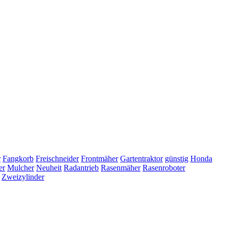
r
Fangkorb
Freischneider
Frontmäher
Gartentraktor
günstig
Honda
er
Mulcher
Neuheit
Radantrieb
Rasenmäher
Rasenroboter
Zweizylinder