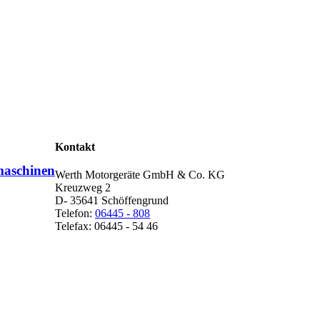
Kontakt
maschinen
Werth Motorgeräte GmbH & Co. KG
Kreuzweg 2
D- 35641 Schöffengrund
Telefon:
06445 - 808
Telefax: 06445 - 54 46