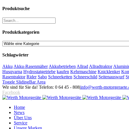
Produktsuche
Produktkategorien
Schlagwörter
Akku
Akku-Rasenmäher
Akkubetrieben
Allrad
Allradtraktor
Alumini
Husqvarna
Hydrostatgetriebe
kaufen
Kehrmaschine
Knicklenker
Kom
Rasentraktor
Rider
Sabo
Schneeketten
Schneeschild
Seitenauswurf
S
Toggle SlidingBar Area
Wir sind für Sie da! Telefon: 0 64 45 - 808
|
info@werth-motorgeraete.
Facebook
Home
News
Über Uns
Service
Unsere Marken