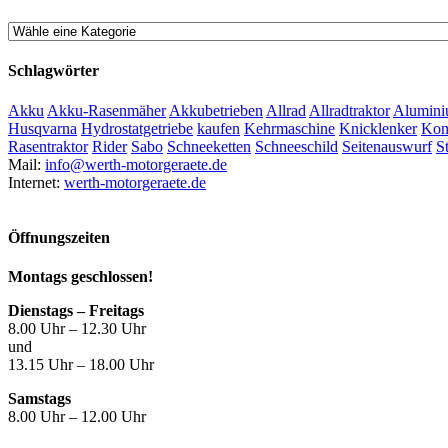
Schlagwörter
Akku
Akku-Rasenmäher
Akkubetrieben
Allrad
Allradtraktor
Alumini
Husqvarna
Hydrostatgetriebe
kaufen
Kehrmaschine
Knicklenker
Kom
Rasentraktor
Rider
Sabo
Schneeketten
Schneeschild
Seitenauswurf
S
Mail:
info@werth-motorgeraete.de
Internet:
werth-motorgeraete.de
Öffnungszeiten
Montags geschlossen!
Dienstags – Freitags
8.00 Uhr – 12.30 Uhr
und
13.15 Uhr – 18.00 Uhr
Samstags
8.00 Uhr – 12.00 Uhr