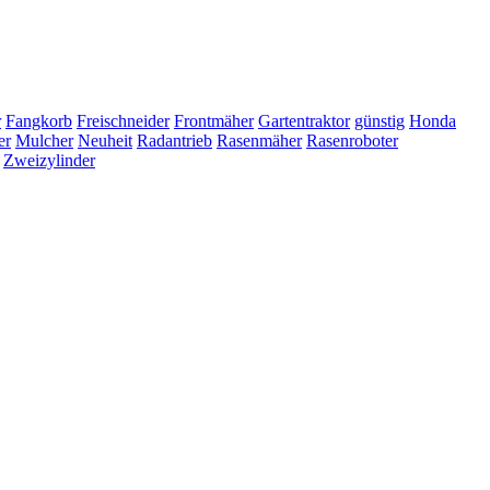
r
Fangkorb
Freischneider
Frontmäher
Gartentraktor
günstig
Honda
er
Mulcher
Neuheit
Radantrieb
Rasenmäher
Rasenroboter
Zweizylinder