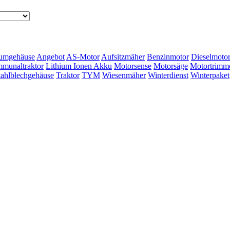
umgehäuse
Angebot
AS-Motor
Aufsitzmäher
Benzinmotor
Dieselmoto
munaltraktor
Lithium Ionen Akku
Motorsense
Motorsäge
Motortrimm
tahlblechgehäuse
Traktor
TYM
Wiesenmäher
Winterdienst
Winterpaket