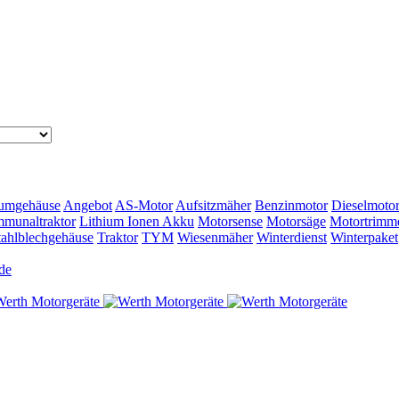
umgehäuse
Angebot
AS-Motor
Aufsitzmäher
Benzinmotor
Dieselmoto
munaltraktor
Lithium Ionen Akku
Motorsense
Motorsäge
Motortrimm
tahlblechgehäuse
Traktor
TYM
Wiesenmäher
Winterdienst
Winterpaket
de