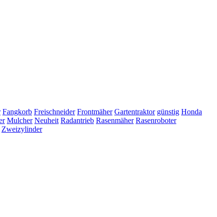
r
Fangkorb
Freischneider
Frontmäher
Gartentraktor
günstig
Honda
er
Mulcher
Neuheit
Radantrieb
Rasenmäher
Rasenroboter
Zweizylinder